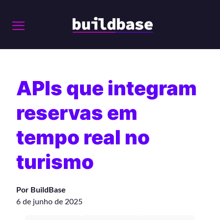
APIs que integram
reservas em
tempo real no
turismo
Por BuildBase
6 de junho de 2025