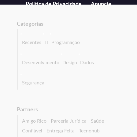
Política de Privacidade
Anuncie
Categorias
Recentes
TI
Programação
Desenvolvimento
Design
Dados
Segurança
Partners
Amigo Rico
Parceria Jurídica
Saúde
Confiável
Entrega Feita
Tecnohub