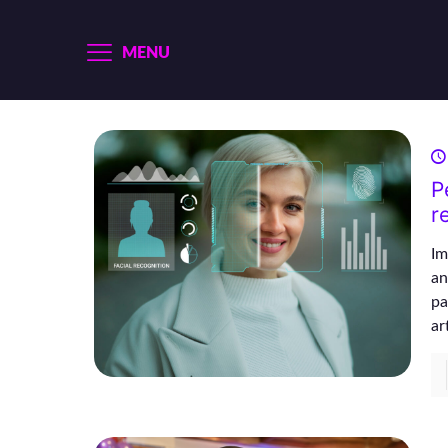
MENU
P
r
Im
an
pa
ar