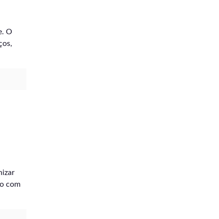
e. O
ços,
nizar
ão com