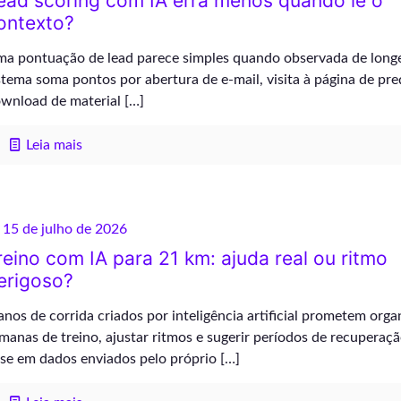
ead scoring com IA erra menos quando lê o
ontexto?
a pontuação de lead parece simples quando observada de long
stema soma pontos por abertura de e-mail, visita à página de pre
wnload de material
[…]
Leia mais
15 de julho de 2026
reino com IA para 21 km: ajuda real ou ritmo
erigoso?
anos de corrida criados por inteligência artificial prometem orga
manas de treino, ajustar ritmos e sugerir períodos de recuperaç
se em dados enviados pelo próprio
[…]