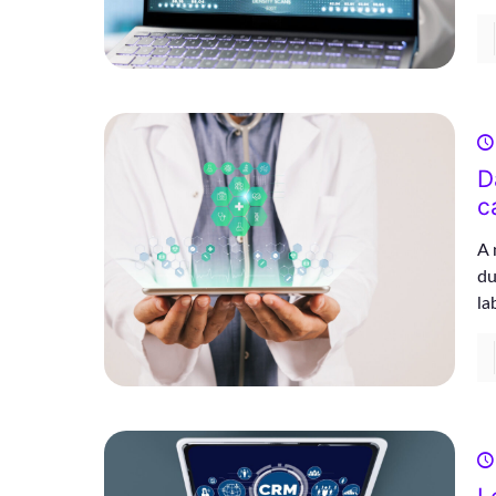
D
c
A 
du
la