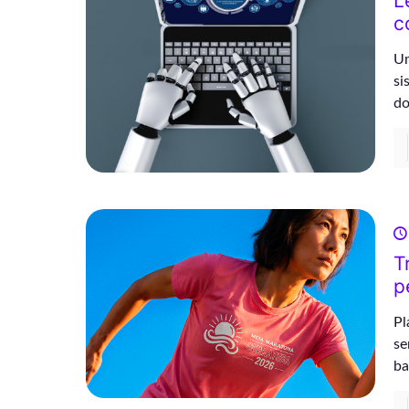
L
c
Um
si
do
T
p
Pl
se
ba