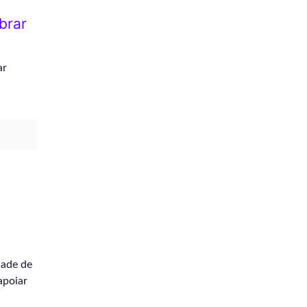
brar
ar
dade de
apoiar