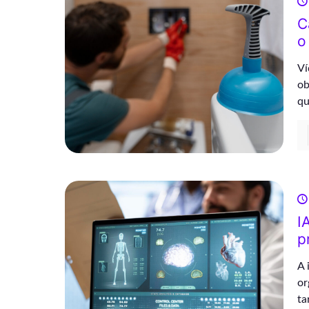
C
o
Ví
ob
qu
I
p
A 
or
ta