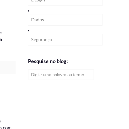
Design
Dados
e
a
Segurança
Pesquise no blog:
s,
as com