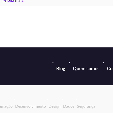
Leia mais
Blog
Quem somos
Co
amação
Desenvolvimento
Design
Dados
Segurança