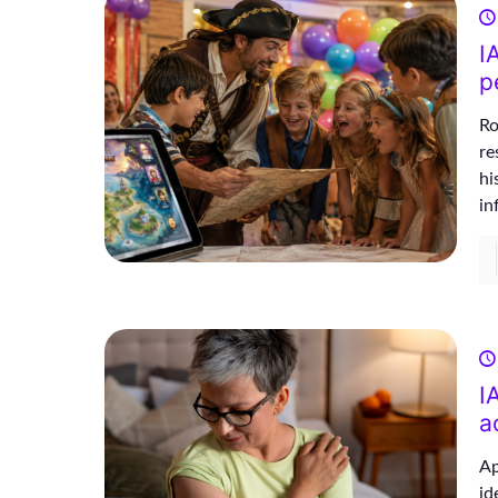
I
p
Ro
re
hi
in
I
a
Ap
id