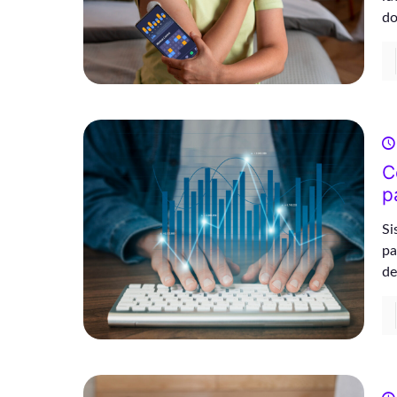
do
C
p
Si
pa
de