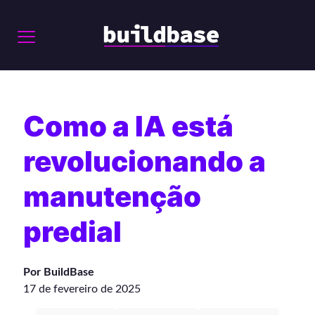
Como a IA está
revolucionando a
manutenção
predial
Por BuildBase
17 de fevereiro de 2025