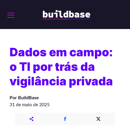
Dados em campo:
o TI por trás da
vigilância privada
Por BuildBase
31 de maio de 2025