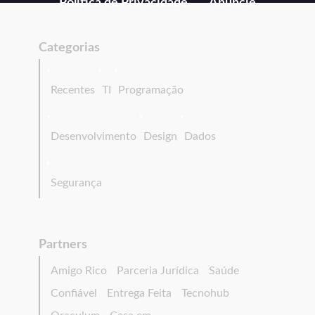
Política de Privacidade
Anuncie
Categorias
Recentes
TI
Programação
Desenvolvimento
Design
Dados
Segurança
Partners
Amigo Rico
Parceria Jurídica
Saúde
Confiável
Entrega Feita
Tecnohub