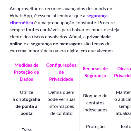
Ao aproveitar os recursos avançados dos mods do
WhatsApp, é essencial lembrar que a
segurança
cibernética
é uma preocupação constante. Procure
sempre fontes confiáveis para baixar os mods e esteja
ciente dos riscos envolvidos. Afinal, a
privacidade
online
e a
segurança de mensagens
são temas de
extrema importância na era digital em que vivemos.
Medidas de
Configurações
Recursos de
Dicas 
Proteção de
de
Segurança
Privaci
Dados
Privacidade
Utilize
Defina quem
Mante
Bloqueio de
a
criptografia
pode ver suas
o aplica
contatos
de ponta a
informações
semp
indesejados
ponta
de contato
atualiz
Proteção
Tenh
Evite