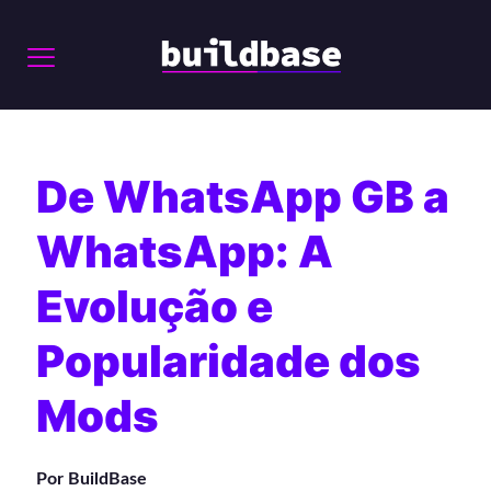
De WhatsApp GB a
WhatsApp: A
Evolução e
Popularidade dos
Mods
Por BuildBase