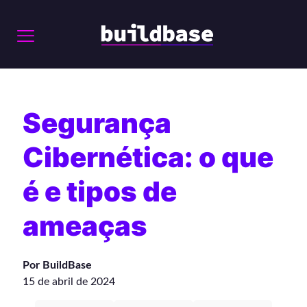
Segurança
Cibernética: o que
é e tipos de
ameaças
Por BuildBase
15 de abril de 2024