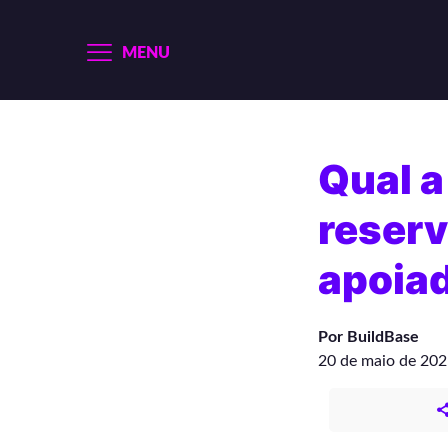
MENU
Qual a
reserv
apoia
Por BuildBase
20 de maio de 20