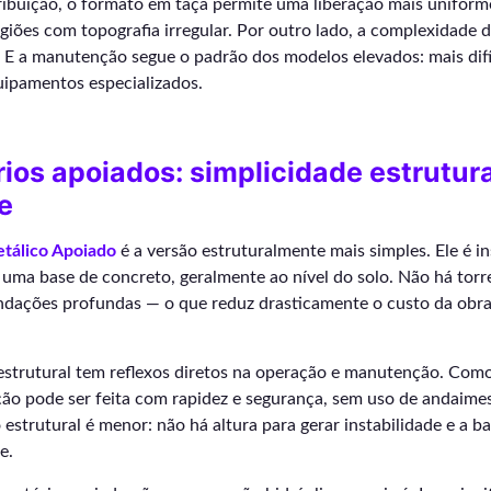
ribuição, o formato em taça permite uma liberação mais uniform
egiões com topografia irregular. Por outro lado, a complexidade 
 E a manutenção segue o padrão dos modelos elevados: mais difíc
ipamentos especializados.
ios apoiados: simplicidade estrutura
e
etálico Apoiado
é a versão estruturalmente mais simples. Ele é i
uma base de concreto, geralmente ao nível do solo. Não há torr
ndações profundas — o que reduz drasticamente o custo da obra
estrutural tem reflexos diretos na operação e manutenção. Como 
ção pode ser feita com rapidez e segurança, sem uso de andaime
o estrutural é menor: não há altura para gerar instabilidade e a b
e.