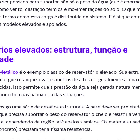
sa ser pensada para suportar não só o peso da água (que é enor
como vento, dilatação térmica e movimentações do solo. O que 
a forma como essa carga é distribuída no sistema. E é aí que en
s modelos elevados e apoiados.
ios elevados: estrutura, função e
dade
Metálico
é o exemplo clássico de reservatório elevado. Sua estru
e ergue o tanque a vários metros de altura — geralmente acima d
cidas. Isso permite que a pressão da água seja gerada naturalmen
sando bombas na maioria das situações.
onsigo uma série de desafios estruturais. A base deve ser projeta
que precisa suportar o peso do reservatório cheio e resistir a ven
e, dependendo da região, até abalos sísmicos. Os materiais usa
ncreto) precisam ter altíssima resistência.