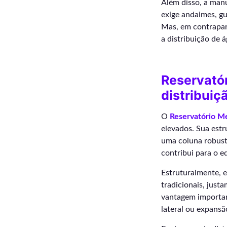
Além disso, a man
exige andaimes, g
Mas, em contrapart
a distribuição de 
Reservatór
distribuiç
O
Reservatório Me
elevados. Sua est
uma coluna robust
contribui para o eq
Estruturalmente, e
tradicionais, just
vantagem importan
lateral ou expansã