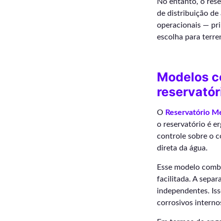
No entanto, o rese
de distribuição de
operacionais — pri
escolha para terr
Modelos c
reservatór
O
Reservatório M
o reservatório é e
controle sobre o 
direta da água.
Esse modelo combi
facilitada. A separ
independentes. Is
corrosivos interno