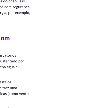
s do chão. Isso
dos com segurança.
rgia, por exemplo,
 com
rvatórios
sustentado por
ena água e
astelos
so traz uma
ricas (como vento