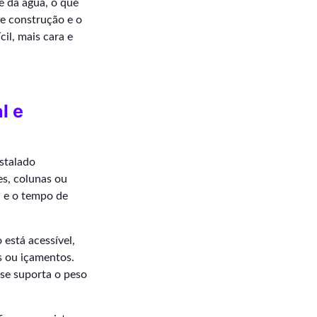
e da água, o que
de construção e o
il, mais cara e
l e
nstalado
es, colunas ou
 e o tempo de
está acessível,
s ou içamentos.
ase suporta o peso