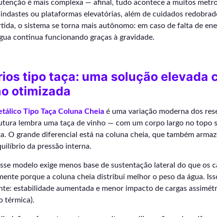
utenção é mais complexa — afinal, tudo acontece a muitos metro
uindastes ou plataformas elevatórias, além de cuidados redobra
ida, o sistema se torna mais autônomo: em caso de falta de ene
água continua funcionando graças à gravidade.
ios tipo taça: uma solução elevada
ão otimizada
tálico Tipo Taça Coluna Cheia
é uma variação moderna dos rese
rutura lembra uma taça de vinho — com um corpo largo no topo 
a. O grande diferencial está na coluna cheia, que também armaz
uilíbrio da pressão interna.
sse modelo exige menos base de sustentação lateral do que os c
amente porque a coluna cheia distribui melhor o peso da água. Is
te: estabilidade aumentada e menor impacto de cargas assimét
o térmica).