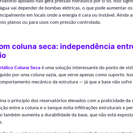
rvatório apoiado não gera pressão hidráulica por si só. Isso signi
 água vai depender de bombas elétricas, o que pode aumentar os
ncipalmente em locais onde a energia é cara ou instável. Ainda 
enos planos ou para usos com pressão controlada.
om coluna seca: independência entr
io
etálico Coluna Seca
é uma solução interessante do ponto de vista
rguido por uma coluna vazia, que serve apenas como suporte. Iss
comportamento mecânico da estrutura — já que a base não sofre
na o princípio dos reservatórios elevados com a praticidade d
ação entre a coluna e o tanque evita infiltrações estruturais e p
so também aumenta a durabilidade da base, que não está expost
s.