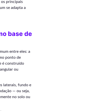
 os principais
um se adapta a
omo base de
omum entre eles: a
mo ponto de
e é construído
tangular ou
s laterais, fundo e
undação — ou seja,
amente no solo ou