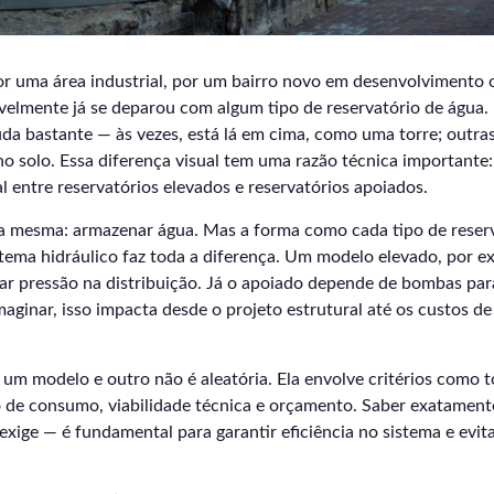
r uma área industrial, por um bairro novo em desenvolvimento
avelmente já se deparou com algum tipo de reservatório de água
da bastante — às vezes, está lá em cima, como uma torre; outras
no solo. Essa diferença visual tem uma razão técnica importante:
al entre reservatórios elevados e reservatórios apoiados.
 a mesma: armazenar água. Mas a forma como cada tipo de reserv
stema hidráulico faz toda a diferença. Um modelo elevado, por e
ar pressão na distribuição. Já o apoiado depende de bombas para
ginar, isso impacta desde o projeto estrutural até os custos d
 um modelo e outro não é aleatória. Ela envolve critérios como 
o de consumo, viabilidade técnica e orçamento. Saber exatament
exige — é fundamental para garantir eficiência no sistema e evit