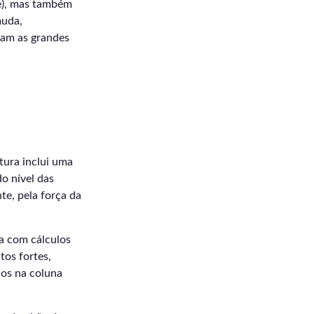
me), mas também
muda,
tram as grandes
tura inclui uma
o nível das
te, pela força da
da com cálculos
tos fortes,
dos na coluna