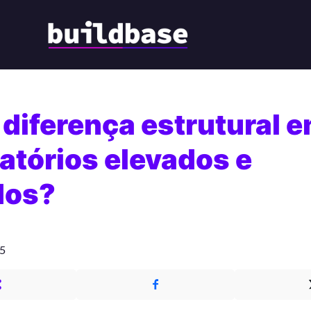
 diferença estrutural e
atórios elevados e
dos?
25