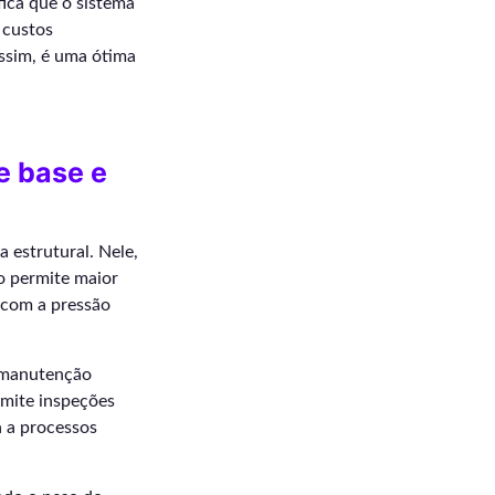
fica que o sistema
 custos
assim, é uma ótima
e base e
 estrutural. Nele,
o permite maior
 com a pressão
a manutenção
ermite inspeções
a a processos