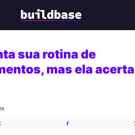
ta sua rotina de
entos, mas ela acerta
26