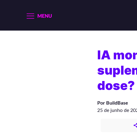
MENU
IA mon
suplem
dose?
Por BuildBase
25 de junho de 20