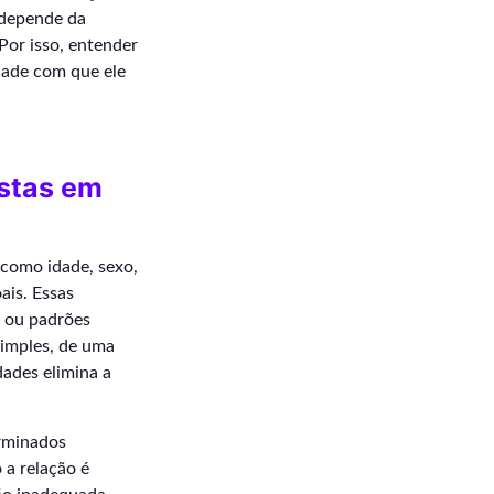
a depende da
 Por isso, entender
dade com que ele
ostas em
como idade, sexo,
ais. Essas
s ou padrões
simples, de uma
ades elimina a
erminados
 a relação é