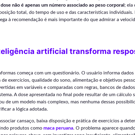
 dose não é apenas um número associado ao peso corporal
; el
posição total, do tempo de uso e das características individuais.
ega à recomendação é mais importante do que admirar a veloci
eligência artificial transforma resp
taformas começa com um questionário. O usuário informa dados 
na de exercícios, qualidade do sono, alimentação e objetivos pesso
vertidas em variáveis e comparadas com regras, bancos de dado
stema. A dose apresentada no final pode resultar de um cálculo 
 ou de um modelo mais complexo, mas nenhuma dessas possibilid
ificar a lógica adotada.
sociar cansaço, baixa disposição e prática de exercícios a det
luindo produtos como
maca peruana
. O problema aparece quando