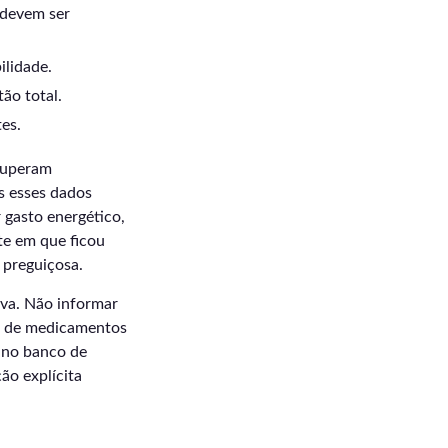
 devem ser
ilidade.
ão total.
tes.
cuperam
as esses dados
 gasto energético,
te em que ficou
 preguiçosa.
iva. Não informar
po de medicamentos
 no banco de
o explícita