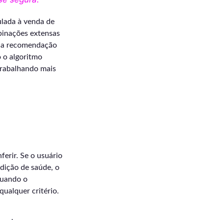
ulada à venda de
binações extensas
oda recomendação
o o algoritmo
 trabalhando mais
erir. Se o usuário
ição de saúde, o
quando o
qualquer critério.