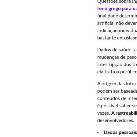
Questões sobre in
feno grego para q
finalidade determi
artificial não dev
indicação individu
bastante entusias
Dados de saúde ta
mudanças de peso,
interrupção dos t
ela trata o perfil
A origem das info
podem ser baseadas
conteúdos de inte
é possível saber s
vezes.
A rastreabi
desenvolvedores.
Dados pessoais