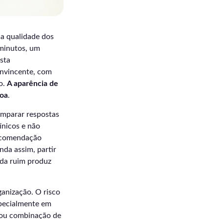
 a qualidade dos
 minutos, um
sta
onvincente, com
o.
A aparência de
soa
.
omparar respostas
ínicos e não
recomendação
nda assim, partir
ada ruim produz
ganização. O risco
specialmente em
 ou combinação de