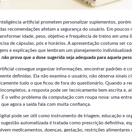
teligência artificial prometem personalizar suplementos, porém
s das recomendações afetam a segurança do usuário. Em poucos
ansformar idade, peso, objetivo e frequência de treino em uma li
cisa de cápsulas, pós e horários. A apresentação costuma ser c
agens e explicações que lembram um planejamento individualizad
, não prova que a dose sugerida seja adequada para aquela pes
rtificial consegue organizar informações, encontrar padrões e c
ente definidas. Ela não examina o usuário, não observa sinais cl
ticamente tudo o que ficou de fora do questionário. Quando a 
ncompletos, a resposta pode ser tecnicamente bem escrita e, ai
l. É o velho problema da computação com roupa nova: uma entr
 que agora a saída fala com muita confiança.
igital pode ser útil como instrumento de triagem, educação e or
sugestão automatizada é tratada como prescrição definitiva, e
olvem medicamentos, doenças, gestação, restrições alimentares