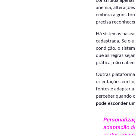
construída apenas 
anemia, alteraçõe
embora alguns for
precisa reconhece
Há sistemas basea
cadastrada. Se o 
condição, o sistem
que as regras seja
prática, não cabe
Outras plataformas
orientações em li
fontes e adaptar a
perceber quando 
pode esconder uma
Personalizaç
adaptação de
dados sejam 