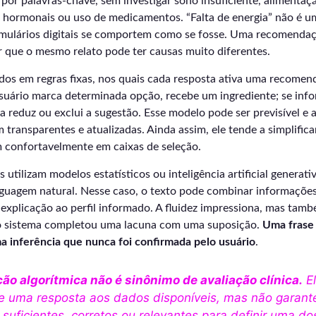
por palavras-chave, sem investigar sono insuficiente, alimenta
s hormonais ou uso de medicamentos. “Falta de energia” não é u
mulários digitais se comportem como se fosse. Uma recomendaç
r que o mesmo relato pode ter causas muito diferentes.
dos em regras fixas, nos quais cada resposta ativa uma recome
usuário marca determinada opção, recebe um ingrediente; se inf
a reduz ou exclui a sugestão. Esse modelo pode ser previsível e 
m transparentes e atualizadas. Ainda assim, ele tende a simplifica
m confortavelmente em caixas de seleção.
 utilizam modelos estatísticos ou inteligência artificial generati
nguagem natural. Nesse caso, o texto pode combinar informações
 explicação ao perfil informado. A fluidez impressiona, mas tamb
o sistema completou uma lacuna com uma suposição.
Uma frase
 inferência que nunca foi confirmada pelo usuário
.
ão algorítmica não é sinônimo de avaliação clínica.
El
 uma resposta aos dados disponíveis, mas não garant
suficientes, corretos ou relevantes para definir uma do