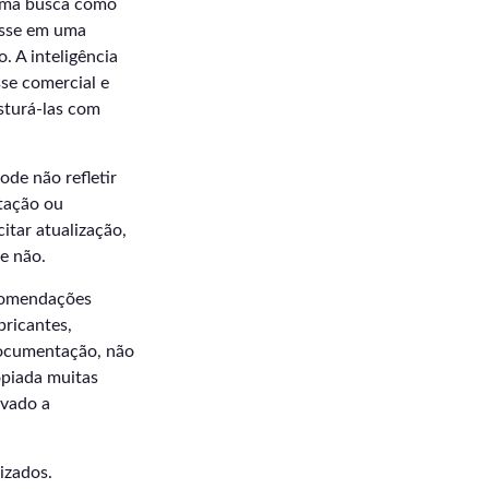
 Uma busca como
esse em uma
. A inteligência
sse comercial e
isturá-las com
de não refletir
tação ou
tar atualização,
e não.
ecomendações
bricantes,
documentação, não
opiada muitas
rvado a
izados.