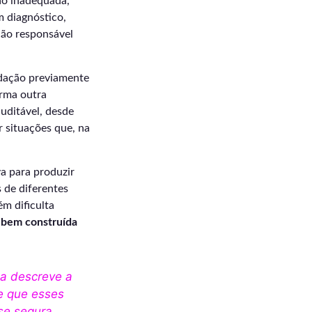
ção inadequada,
m diagnóstico,
ão responsável
ndação previamente
orma outra
auditável, desde
r situações que, na
va para produzir
 de diferentes
ém dificulta
 bem construída
a descreve a
e que esses
se segura.