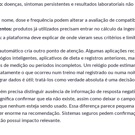
o:
doenças, sintomas persistentes e resultados laboratoriais não
:
nome, dose e frequência podem alterar a avaliação de compatib
entos:
produtos já utilizados precisam entrar no cálculo da ingest
:
a plataforma deve explicar de onde vieram seus critérios e limi
utomático cria outro ponto de atenção. Algumas aplicações re
gios inteligentes, aplicativos de dieta e registros anteriores, m
s de medição ou períodos incompletos. Um relógio pode estimar
atamente o que ocorreu num treino mal registrado ou numa noi
grar dados é útil; tratá-los como verdade absoluta é uma decisão
ém precisa distinguir ausência de informação de resposta negat
gnifica confirmar que ela não existe, assim como deixar o cam
 que nenhum esteja sendo usado. Essa diferença parece pequena
er enorme na recomendação. Sistemas seguros pedem confirmaçã
ão possui impacto relevante.