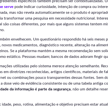
gredientes específicos também precisam ser contextualizadas.
ue serve
pode indicar curiosidade, intenção de compra ou inter
nada, mas não revela automaticamente se o produto é apropriado
eria transformar uma pesquisa em necessidade nutricional. Intere
al são coisas diferentes, por mais que alguns sistemas tentem m
mo.
mbém envelhecem. Um questionário respondido há seis meses po
 novos medicamentos, diagnóstico recente, alteração na alimen
reinos. Se a plataforma mantém a mesma recomendação sem solici
 como estático. Pessoas mudam; bancos de dados adoram fingir qu
rmações utilizadas pelo sistema merece atenção semelhante. R
 em diretrizes reconhecidas, artigos científicos, materiais de fa
rnet ou combinações pouco transparentes dessas fontes. Sem 
e a dose veio de evidência consistente ou de uma tabela antiga c
lidade da informação é parte da segurança
, não um detalhe rese
:
idade, peso, rotina, alimentação e objetivo precisam estar atual