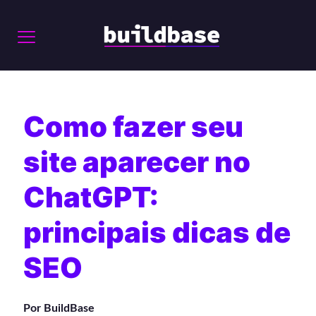
Como fazer seu
site aparecer no
ChatGPT:
principais dicas de
SEO
Por BuildBase