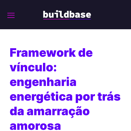
Framework de
vínculo:
engenharia
energética por trás
da amarração
amorosa