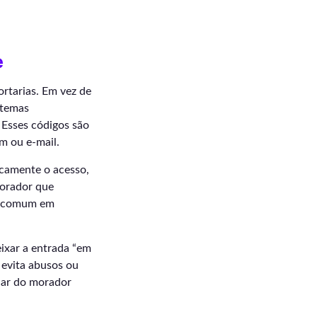
e
rtarias. Em vez de
stemas
 Esses códigos são
m ou e-mail.
icamente o acesso,
morador que
go comum em
eixar a entrada “em
 evita abusos ou
ular do morador