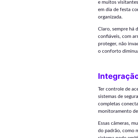
e muitos visitantes
em dia de festa c
organizada.
Claro, sempre há d
confiáveis, com ar
proteger, não inv
o conforto diminu
Integraçã
Ter controle de a
sistemas de segura
completas conecta
monitoramento de 
Essas câmeras, mui
do padrão, como m