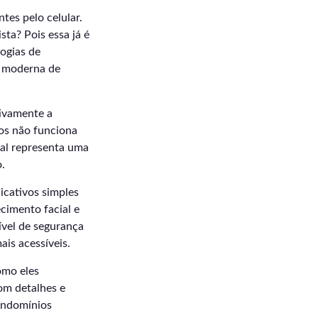
tes pelo celular.
ta? Pois essa já é
ogias de
o moderna de
ivamente a
dos não funciona
tal representa uma
.
icativos simples
cimento facial e
ível de segurança
ais acessíveis.
omo eles
om detalhes e
condomínios