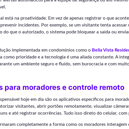
r alertas automáticos para a equipe de segurança ou até mesmo 
el.
al está na proatividade. Em vez de apenas registrar o que aconte
prevenir incidentes. Por exemplo, se um visitante tenta acessar 
o do que o autorizado, o sistema pode bloquear a saída ou envi
solução implementada em condomínios como o
Bella Vista Resid
a como prioridade e a tecnologia é uma aliada constante. A inte
arante um ambiente seguro e fluido, sem burocracia e com muito
s para moradores e controle remoto
spensável hoje em dia são os aplicativos específicos para morad
autorizar visitantes, abrir portões remotamente, visualizar câmer
ns e até registrar ocorrências. Tudo isso direto do celular, com
formaram completamente a forma como os moradores interagem