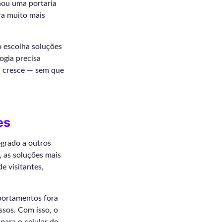
inou uma portaria
ra muito mais
o escolha soluções
ogia precisa
a cresce — sem que
es
egrado a outros
, as soluções mais
e visitantes,
mportamentos fora
sos. Com isso, o