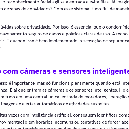
, o reconhecimento facial agiliza a entrada e evita filas. Já imag
om dezenas de convidados? Com esse sistema, tudo flui de manei
úvidas sobre privacidade. Por isso, é essencial que o condomíni
mazenamento seguro de dados e políticas claras de uso. A tecnol
adir. E quando isso é bem implementado, a sensação de seguranç
a.
o com câmeras e sensores inteligent
cesso é importante, mas só funciona plenamente quando está int
nça. É aí que entram as câmeras e os sensores inteligentes. Hoje
m tudo em uma central única: entrada de moradores, liberação d
imagens e alertas automáticos de atividades suspeitas.
tas vezes com inteligência artificial, conseguem identificar co
ovimentação em horários incomuns ou tentativas de forçar aces