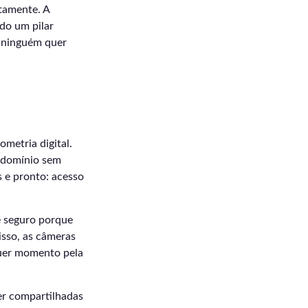
tamente. A
do um pilar
e ninguém quer
metria digital.
ndomínio sem
s e pronto: acesso
e seguro porque
disso, as câmeras
quer momento pela
er compartilhadas