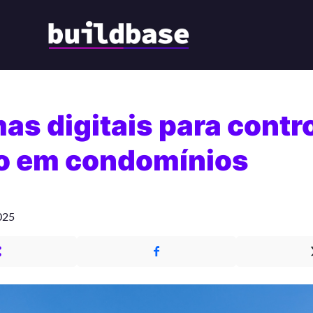
as digitais para contr
o em condomínios
025