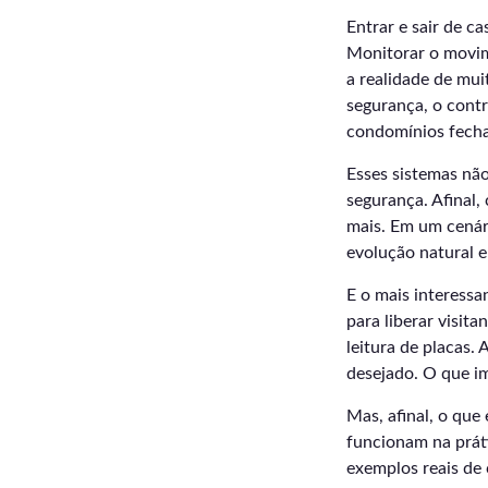
Entrar e sair de c
Monitorar o movime
a realidade de mui
segurança, o cont
condomínios fech
Esses sistemas nã
segurança. Afinal,
mais. Em um cenári
evolução natural e
E o mais interessa
para liberar visit
leitura de placas.
desejado. O que im
Mas, afinal, o qu
funcionam na prát
exemplos reais de