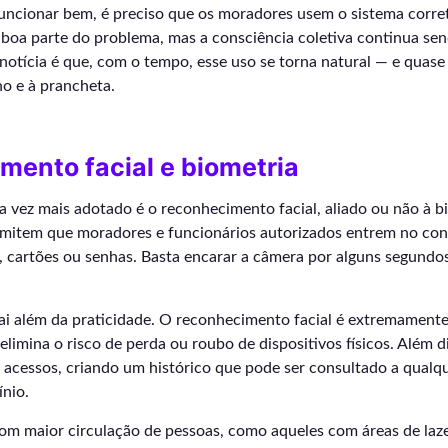
funcionar bem, é preciso que os moradores usem o sistema corre
 boa parte do problema, mas a consciência coletiva continua sen
notícia é que, com o tempo, esse uso se torna natural — e quas
ho e à prancheta.
ento facial e biometria
 vez mais adotado é o reconhecimento facial, aliado ou não à bio
rmitem que moradores e funcionários autorizados entrem no co
, cartões ou senhas. Basta encarar a câmera por alguns segundo
ai além da praticidade. O reconhecimento facial é extremament
 elimina o risco de perda ou roubo de dispositivos físicos. Além 
s acessos, criando um histórico que pode ser consultado a qual
nio.
m maior circulação de pessoas, como aqueles com áreas de laz