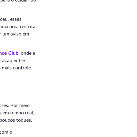
para o celular do
ceu, esses
uma área restrita
ar um aviso em
ence Club
, onde a
gração entre
 mais controle.
ores. Por meio
as em tempo real,
 poucos toques.
 com o