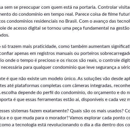
asa sem se preocupar com quem está na portaria. Controlar visitan
nto do condomínio em tempo real. Parece coisa de filme futuris
tos condomínios residenciais no Brasil. Com o avanço das tecnol
role de acesso digital se tornou uma peça fundamental na gestã
ados.
o só trazem mais praticidade, como também aumentam significat
 confiar apenas em registros manuais ou porteiros sobrecarrega
o onde o tempo é precioso e os riscos são reais, o controle digi
 necessária para qualquer condomínio que leve segurança a sério
nte é que não existe um modelo único. As soluções vão desde apl
antes até plataformas completas com câmeras integradas, reconhe
 A escolha depende do perfil do condomínio, do orçamento e do n
porta é que essas ferramentas estão aí, disponíveis e cada vez m
e esses sistemas fazem exatamente? Quais são os mais usados? C
ica e o que muda para o morador? Vamos explorar cada ponto c
 como a tecnologia está revolucionando o dia a dia dentro dos 