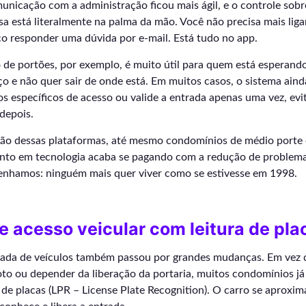
unicação com a administração ficou mais ágil, e o controle sob
sa está literalmente na palma da mão. Você não precisa mais ligar
co responder uma dúvida por e-mail. Está tudo no app.
de portões, por exemplo, é muito útil para quem está esperando
ço e não quer sair de onde está. Em muitos casos, o sistema ain
os específicos de acesso ou valide a entrada apenas uma vez, evi
depois.
ão dessas plataformas, até mesmo condomínios de médio porte 
mento em tecnologia acaba se pagando com a redução de problem
enhamos: ninguém mais quer viver como se estivesse em 1998.
e acesso veicular com leitura de pla
rada de veículos também passou por grandes mudanças. Em vez d
to ou depender da liberação da portaria, muitos condomínios já
 de placas (LPR – License Plate Recognition). O carro se aproxima