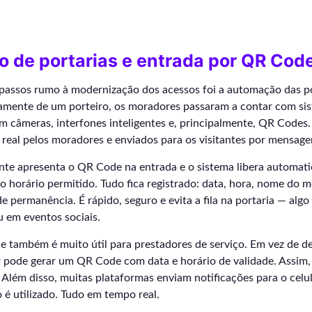
 de portarias e entrada por QR Cod
passos rumo à modernização dos acessos foi a automação das po
amente de um porteiro, os moradores passaram a contar com si
 câmeras, interfones inteligentes e, principalmente, QR Codes.
real pelos moradores e enviados para os visitantes por mensage
ante apresenta o QR Code na entrada e o sistema libera automat
do horário permitido. Tudo fica registrado: data, hora, nome do 
e permanência. É rápido, seguro e evita a fila na portaria — al
u em eventos sociais.
e também é muito útil para prestadores de serviço. Em vez de d
r pode gerar um QR Code com data e horário de validade. Assim,
 Além disso, muitas plataformas enviam notificações para o cel
 é utilizado. Tudo em tempo real.