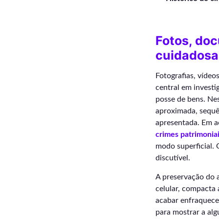
Fotos, do
cuidadosa
Fotografias, vídeo
central em investi
posse de bens. Nes
aproximada, sequên
apresentada. Em ac
crimes patrimonia
modo superficial. 
discutível.
A preservação do a
celular, compacta 
acabar enfraquecen
para mostrar a alg