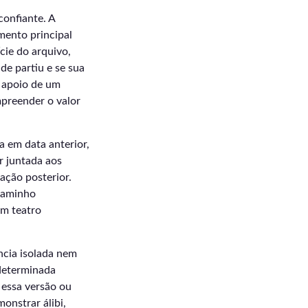
confiante. A
mento principal
ície do arquivo,
de partiu e se sua
 apoio de um
mpreender o valor
a em data anterior,
r juntada aos
ação posterior.
caminho
um teatro
ncia isolada nem
 determinada
essa versão ou
onstrar álibi,