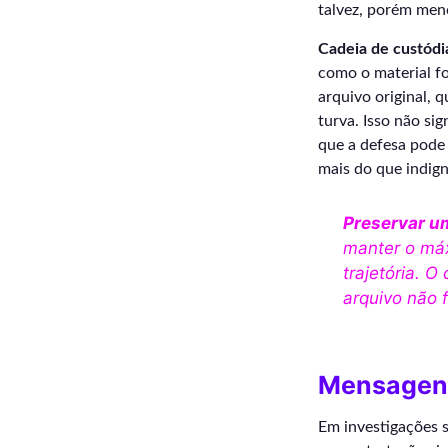
talvez, porém meno
Cadeia de custódia
como o material fo
arquivo original, 
turva. Isso não si
que a defesa pode
mais do que indig
Preservar u
manter o máx
trajetória. 
arquivo não 
Mensagens
Em investigações s