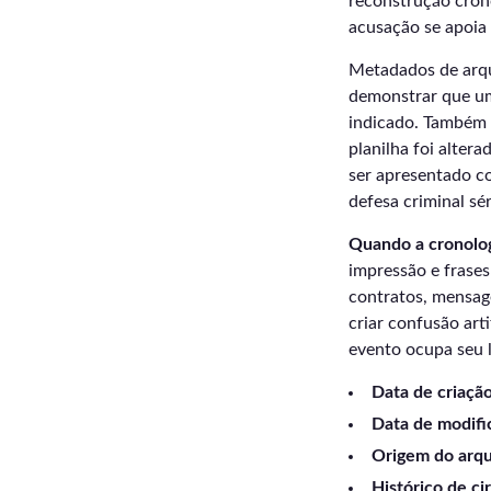
reconstrução cron
acusação se apoia
Metadados de arqu
demonstrar que u
indicado. Também 
planilha foi alter
ser apresentado co
defesa criminal sé
Quando a cronolog
impressão e frases
contratos, mensag
criar confusão art
evento ocupa seu l
Data de criação
Data de modifi
Origem do arqu
Histórico de ci