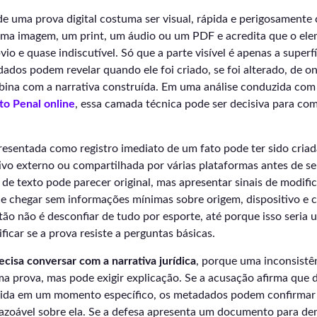
 de uma prova digital costuma ser visual, rápida e perigosamente 
uma imagem, um print, um áudio ou um PDF e acredita que o ele
bvio e quase indiscutível. Só que a parte visível é apenas a superf
dos podem revelar quando ele foi criado, se foi alterado, de on
ina com a narrativa construída. Em uma análise conduzida com
to Penal online
, essa camada técnica pode ser decisiva para co
esentada como registro imediato de um fato pode ter sido criad
ivo externo ou compartilhada por várias plataformas antes de se
de texto pode parecer original, mas apresentar sinais de modific
 chegar sem informações mínimas sobre origem, dispositivo e 
tão não é desconfiar de tudo por esporte, até porque isso seria 
ficar se a prova resiste a perguntas básicas.
cisa conversar com a narrativa jurídica
, porque uma inconsistê
a prova, mas pode exigir explicação. Se a acusação afirma que
ida em um momento específico, os metadados podem confirmar 
azoável sobre ela. Se a defesa apresenta um documento para dem