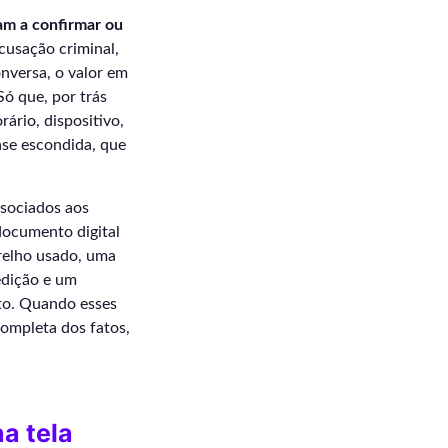
dam a confirmar ou
usação criminal,
nversa, o valor em
ó que, por trás
ário, dispositivo,
ase escondida, que
ssociados aos
documento digital
relho usado, uma
edição e um
nto. Quando esses
ompleta dos fatos,
a tela