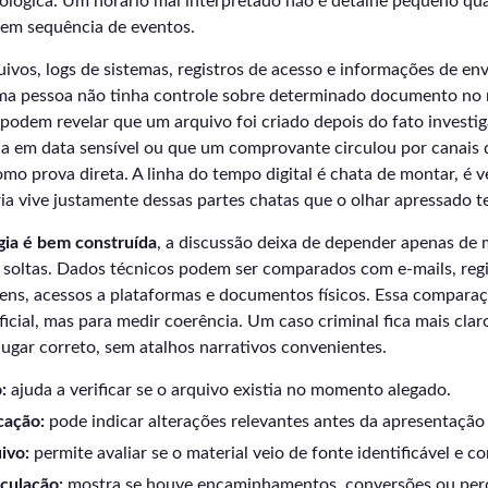
ológica. Um horário mal interpretado não é detalhe pequeno qu
 em sequência de eventos.
ivos, logs de sistemas, registros de acesso e informações de e
ma pessoa não tinha controle sobre determinado documento n
podem revelar que um arquivo foi criado depois do fato investi
ada em data sensível ou que um comprovante circulou por canais 
mo prova direta. A linha do tempo digital é chata de montar, é 
ria vive justamente dessas partes chatas que o olhar apressado te
ia é bem construída
, a discussão deixa de depender apenas de
 soltas. Dados técnicos podem ser comparados com e-mails, regi
ens, acessos a plataformas e documentos físicos. Essa comparaç
ificial, mas para medir coerência. Um caso criminal fica mais cl
ugar correto, sem atalhos narrativos convenientes.
:
ajuda a verificar se o arquivo existia no momento alegado.
cação:
pode indicar alterações relevantes antes da apresentação
ivo:
permite avaliar se o material veio de fonte identificável e co
rculação:
mostra se houve encaminhamentos, conversões ou perd