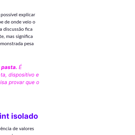
possível explicar
be de onde veio o
a discussão fica
e, mas significa
demonstrada pesa
 pasta.
É
a, dispositivo e
isa provar que o
nt isolado
ência de valores