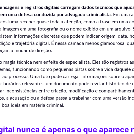
mensagens e registros digitais carregam dados técnicos que aju
 em uma defesa conduzida por advogado criminalista.
Em uma ac
l costuma receber quase toda a atenção, como a frase em uma co
 imagem em uma fotografia ou o nome exibido em um arquivo. S
istem informações discretas que podem indicar origem, data, hor
edição e trajetória digital. É nessa camada menos glamourosa, qu
çam a mudar de direção.
magia técnica nem enfeite de especialista. Eles são registros a
stemas, funcionando como pequenas pistas sobre a vida daquele 
ar ao processo. Uma foto pode carregar informações sobre o apa
 horários relevantes, um documento pode revelar histórico de 
car inconsistências entre criação, modificação e compartilhame
os, a acusação ou a defesa passa a trabalhar com uma versão inc
boa ideia em matéria criminal.
gital nunca é apenas o que aparece n