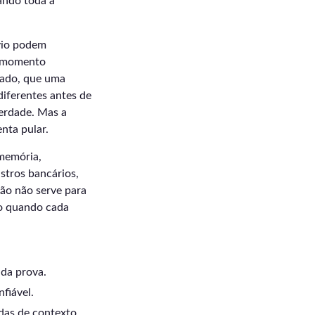
ando toda a
nvio podem
o momento
gado, que uma
diferentes antes de
verdade. Mas a
nta pular.
 memória,
stros bancários,
ão não serve para
aro quando cada
 da prova.
nfiável.
as de contexto.