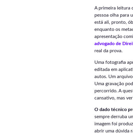
A primeira leitura
pessoa olha para 
está ali, pronto, ó
enquanto os metada
apresentação comb
advogado de Direi
real da prova.
Uma fotografia apr
editada em aplicat
autos. Um arquivo 
Uma gravação pode
percorrido. A ques
cansativo, mas veri
O dado técnico pre
sempre derruba um
imagem foi produz
abrir uma dúvida r