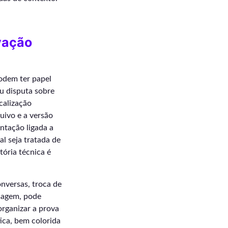
vação
podem ter papel
u disputa sobre
calização
uivo e a versão
ntação ligada a
l seja tratada de
tória técnica é
nversas, troca de
nsagem, pode
organizar a prova
ica, bem colorida