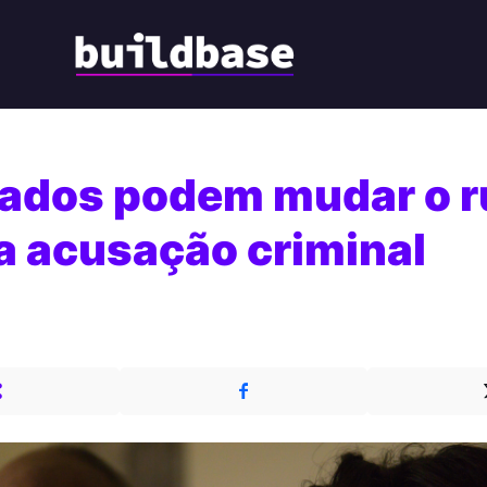
ados podem mudar o 
a acusação criminal