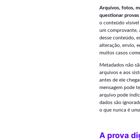
Arquivos, fotos, 
questionar provas
o conteúdo visíve
um comprovante, a
desse conteúdo, ex
alteração, envio, 
muitos casos come
Metadados não são 
arquivos e aos si
antes de ele cheg
mensagem pode ter
arquivo pode indi
dados são ignorad
o que nunca é uma 
A prova di