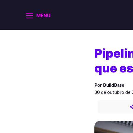
MENU
Pipeli
que e
Por BuildBase
30 de outubro de