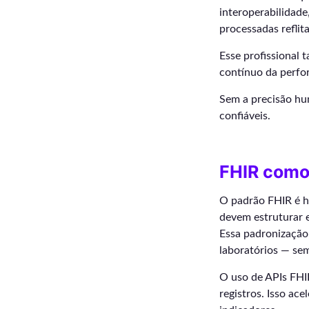
interoperabilidade
processadas reflit
Esse profissional 
contínuo da perfor
Sem a precisão hu
confiáveis.
FHIR como 
O padrão FHIR é ho
devem estruturar e
Essa padronização 
laboratórios — se
O uso de APIs FHI
registros. Isso ac