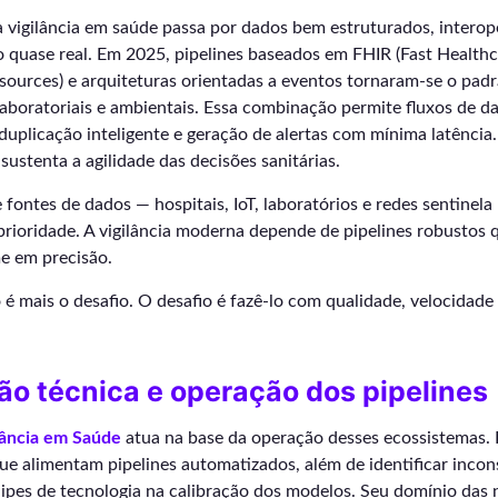
 vigilância em saúde passa por dados bem estruturados, interop
 quase real. Em 2025, pipelines baseados em FHIR (Fast Health
esources) e arquiteturas orientadas a eventos tornaram-se o padr
 laboratoriais e ambientais. Essa combinação permite fluxos de d
uplicação inteligente e geração de alertas com mínima latência.
sustenta a agilidade das decisões sanitárias.
fontes de dados — hospitais, IoT, laboratórios e redes sentinela 
prioridade. A vigilância moderna depende de pipelines robustos
e em precisão.
 é mais o desafio. O desafio é fazê-lo com qualidade, velocidade
o técnica e operação dos pipelines
lância em Saúde
atua na base da operação desses ecossistemas. El
ue alimentam pipelines automatizados, além de identificar incon
ipes de tecnologia na calibração dos modelos. Seu domínio das