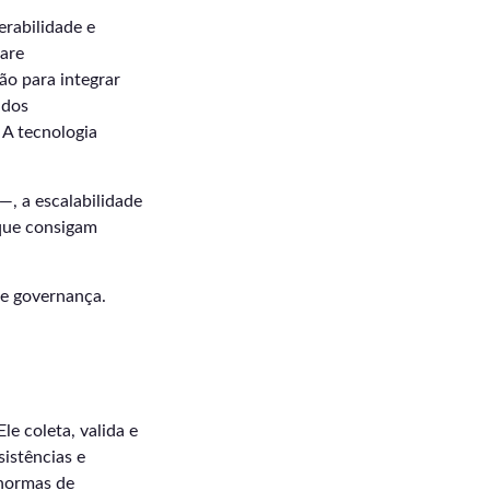
erabilidade e
care
ão para integrar
ados
 A tecnologia
—, a escalabilidade
 que consigam
 e governança.
e coleta, valida e
sistências e
 normas de