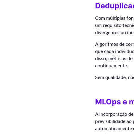
Deduplica
Com múltiplas fon
um requisito técni
divergentes ou inc
Algoritmos de corr
que cada indivídu
disso, métricas d
continuamente.
Sem qualidade, não
MLOps e m
A incorporação de
previsibilidade ao
automaticamente c