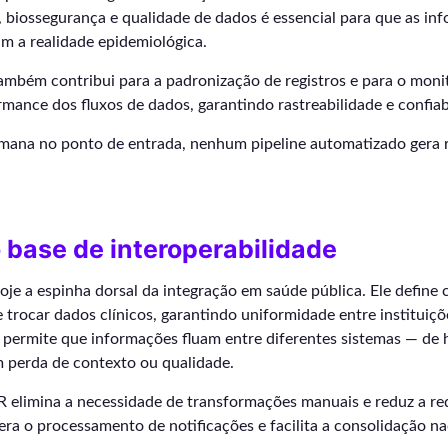
, biossegurança e qualidade de dados é essencial para que as in
am a realidade epidemiológica.
também contribui para a padronização de registros e para o mon
mance dos fluxos de dados, garantindo rastreabilidade e confiab
mana no ponto de entrada, nenhum pipeline automatizado gera 
base de interoperabilidade
je a espinha dorsal da integração em saúde pública. Ele define
 trocar dados clínicos, garantindo uniformidade entre instituiçõ
permite que informações fluam entre diferentes sistemas — de h
m perda de contexto ou qualidade.
R elimina a necessidade de transformações manuais e reduz a r
elera o processamento de notificações e facilita a consolidação n