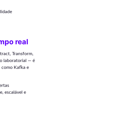
lidade
mpo real
tract, Transform,
o laboratorial — é
s como Kafka e
ertas
e, escalável e