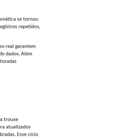
omática se tornou
egistros repetidos,
po real garantem
 de dados. Além
itoradas
ia trouxe
ra atualizados
radas. Esse ciclo