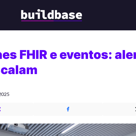
nes FHIR e eventos: ale
scalam
 2025