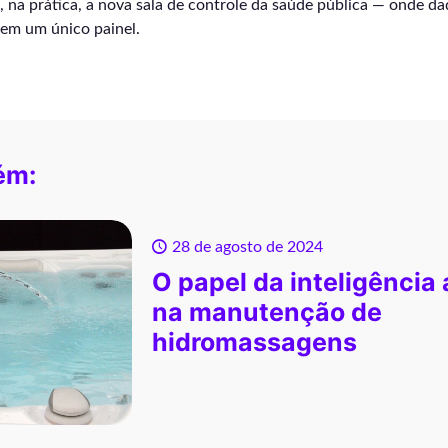
, na prática, a nova sala de controle da saúde pública — onde da
em um único painel.
ém:
28 de agosto de 2024
O papel da inteligência a
na manutenção de
hidromassagens