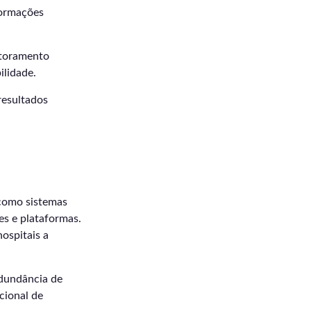
formações
itoramento
ilidade.
resultados
 como sistemas
es e plataformas.
ospitais a
edundância de
acional de