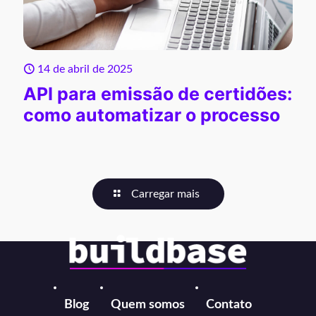
14 de abril de 2025
API para emissão de certidões:
como automatizar o processo
Carregar mais
Blog
Quem somos
Contato