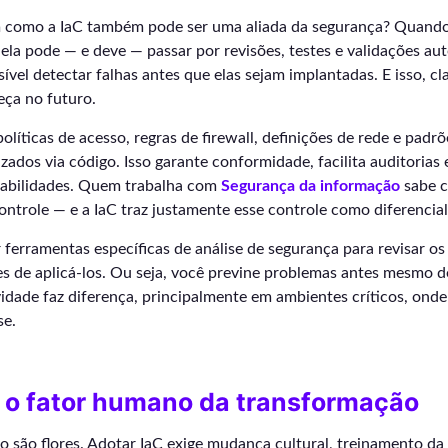
 como a IaC também pode ser uma aliada da segurança? Quando 
 ela pode — e deve — passar por revisões, testes e validações aut
sível detectar falhas antes que elas sejam implantadas. E isso, cl
eça no futuro.
políticas de acesso, regras de firewall, definições de rede e padr
ados via código. Isso garante conformidade, facilita auditorias 
rabilidades. Quem trabalha com
Segurança da informação
sabe c
ntrole — e a IaC traz justamente esse controle como diferencial
r ferramentas específicas de análise de segurança para revisar os
es de aplicá-los. Ou seja, você previne problemas antes mesmo d
vidade faz diferença, principalmente em ambientes críticos, onde
se.
e o fator humano da transformação
 são flores. Adotar IaC exige mudança cultural, treinamento da 