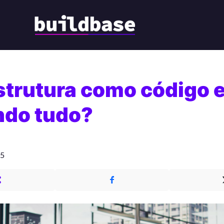
strutura como código 
do tudo?
25