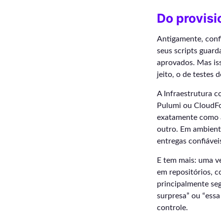
Do provis
Antigamente, confi
seus scripts guard
aprovados. Mas is
jeito, o de testes
A Infraestrutura 
Pulumi ou CloudFo
exatamente como a 
outro. Em ambient
entregas confiáve
E tem mais: uma ve
em repositórios, c
principalmente se
surpresa” ou “essa
controle.