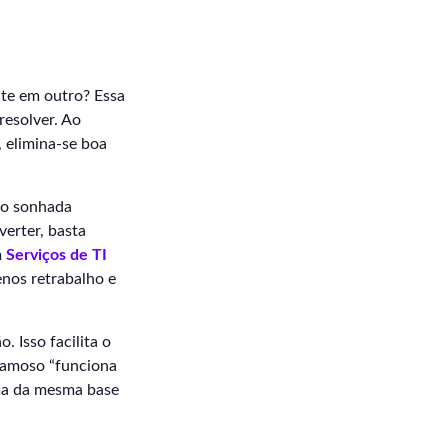
te em outro? Essa
resolver. Ao
, elimina-se boa
tão sonhada
verter, basta
m
Serviços de TI
nos retrabalho e
. Isso facilita o
famoso “funciona
ma da mesma base