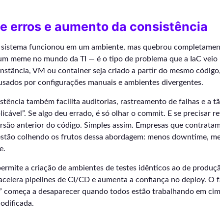
e erros e aumento da consistência
 sistema funcionou em um ambiente, mas quebrou completamen
um meme no mundo da TI — é o tipo de problema que a IaC veio 
instância, VM ou container seja criado a partir do mesmo código
ausados por configurações manuais e ambientes divergentes.
istência também facilita auditorias, rastreamento de falhas e a 
licável”. Se algo deu errado, é só olhar o commit. E se precisar re
ersão anterior do código. Simples assim. Empresas que contrata
estão colhendo os frutos dessa abordagem: menos downtime, me
e.
permite a criação de ambientes de testes idênticos ao de produção
acelera pipelines de CI/CD e aumenta a confiança no deploy. O 
” começa a desaparecer quando todos estão trabalhando em ci
codificada.