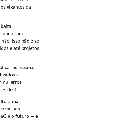
 os gigantes da
 baita
o muda tudo.
 não, isso não é só
idos e até projetos
aplicar as mesmas
tizados e
minui erros
es de TI.
ltura mais
versar nos
IaC é o futuro — e