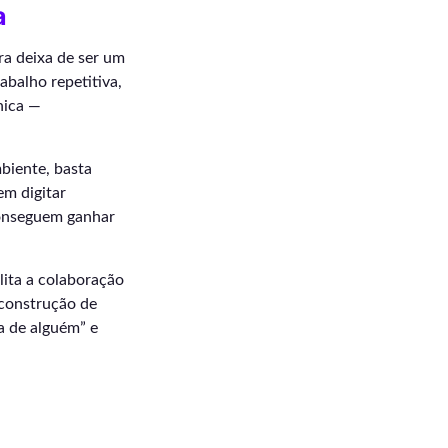
a
ra deixa de ser um
abalho repetitiva,
nica —
biente, basta
em digitar
nseguem ganhar
lita a colaboração
 construção de
a de alguém” e