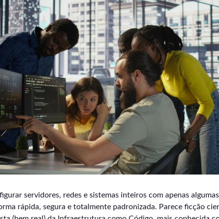
igurar servidores, redes e sistemas inteiros com apenas algumas
forma rápida, segura e totalmente padronizada. Parece ficção cien
osta (bem real) da Infraestrutura como Código, mais conhecida 