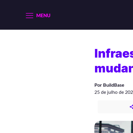
MENU
Infrae
mudan
Por BuildBase
25 de julho de 20