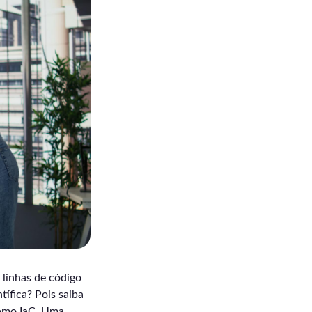
 linhas de código
tífica? Pois saiba
como IaC. Uma