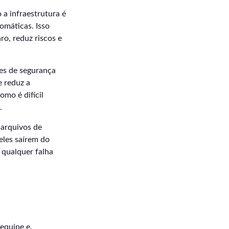
a infraestrutura é
omáticas. Isso
aro, reduz riscos e
ões de segurança
e reduz a
omo é difícil
.
 arquivos de
eles saírem do
 qualquer falha
equipe e,