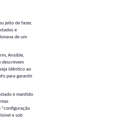
 jeito de fazer,
estados e
cionava de um
rm, Ansible,
ue descrevem
eja idêntico ao
fo para garantir
testado e mantido
, mas
e “configuração
isível e sob