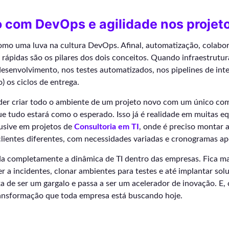
 com DevOps e agilidade nos projet
como uma luva na cultura DevOps. Afinal, automatização, colabo
 rápidas são os pilares dos dois conceitos. Quando infraestrutura
desenvolvimento, nos testes automatizados, nos pipelines de int
o) os ciclos de entrega.
der criar todo o ambiente de um projeto novo com um único co
e tudo estará como o esperado. Isso já é realidade em muitas e
lusive em projetos de
Consultoria em TI
, onde é preciso montar 
lientes diferentes, com necessidades variadas e cronogramas ap
a completamente a dinâmica de TI dentro das empresas. Fica mai
r a incidentes, clonar ambientes para testes e até implantar sol
a de ser um gargalo e passa a ser um acelerador de inovação. E
transformação que toda empresa está buscando hoje.