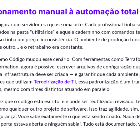
ionamento manual à automação total
gurar um servidor era quase uma arte. Cada profissional tinha seu
ados na pasta “utilitários” e aquele caderninho com comandos t
so tinha um preço: inconsistência. O ambiente de produção fun
 de outro… e o retrabalho era constante.
como Código mudou esse cenário. Com ferramentas como Terrafo
rmation, agora é possível escrever arquivos de configuração q
infraestrutura deve ser criada — e garantir que cada ambiente s
es que utilizam
Terceirização de TI
, essa padronização é um trun
is, mesmo com times distintos atuando em paralelo.
z que o código está escrito, ele pode ser reutilizado, revisado, 
omo qualquer outro projeto de software. Isso traz agilidade, sim
gurança. Você sabe exatamente o que está sendo criado. Nada d
 porta estava aberta e ninguém sabia”. Tudo está documentado, v