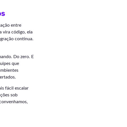
os
ração entre
 vira código, ela
egração contínua.
mando. Do zero. E
quipes que
ambientes
ertados.
s fácil escalar
uções sob
, convenhamos,