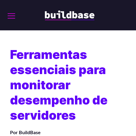
Ferramentas
essenciais para
monitorar
desempenho de
servidores
Por BuildBase