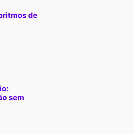
oritmos de
ão:
ção sem