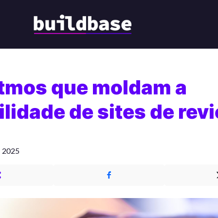
itmos que moldam a
ilidade de sites de rev
e 2025