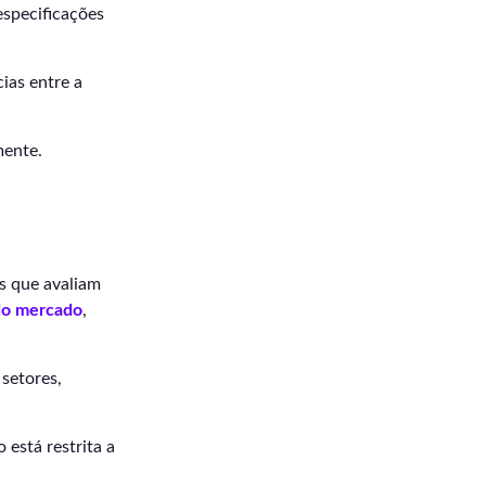
especificações
ias entre a
mente.
as que avaliam
do mercado
,
setores,
 está restrita a