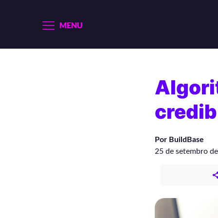
MENU
Algor
credib
Por BuildBase
25 de setembro d