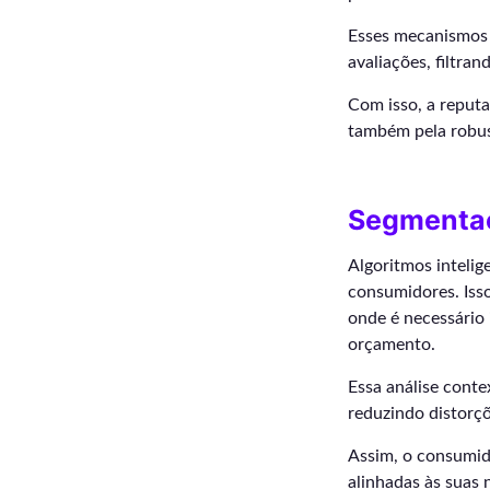
Esses mecanismos a
avaliações, filtran
Com isso, a reputa
também pela robust
Segmentaç
Algoritmos inteli
consumidores. Iss
onde é necessário 
orçamento.
Essa análise conte
reduzindo distorçõ
Assim, o consumid
alinhadas às suas 