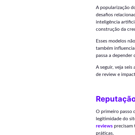
A popularização d
desafios relaciona
inteligência artifi
construção da cred
Esses modelos não
também influenciam
passa a depender d
A seguir, veja sei
de review e impac
Reputação 
O primeiro passo d
legitimidade do si
reviews
precisam t
práticas.