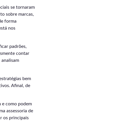
iais se tornaram
ito sobre marcas,
de forma
está nos
icar padrões,
esmente contar
, analisam
 estratégias bem
vos. Afinal, de
am e como podem
ma assessoria de
 os principais