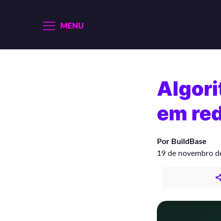
MENU
Algor
em red
Por BuildBase
19 de novembro d