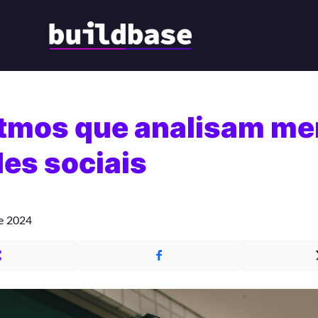
itmos que analisam m
es sociais
e 2024