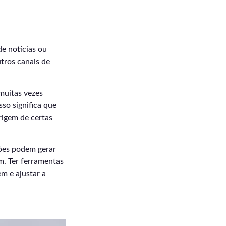
e notícias ou
utros canais de
uitas vezes
so significa que
rigem de certas
iões podem gerar
m. Ter ferramentas
m e ajustar a