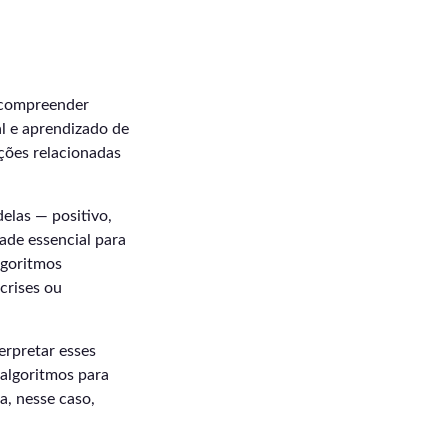
é compreender
al e aprendizado de
ções relacionadas
elas — positivo,
ade essencial para
lgoritmos
crises ou
erpretar esses
 algoritmos para
a, nesse caso,