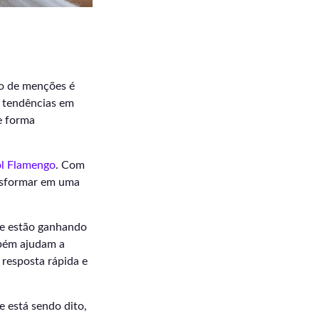
to de menções é
r tendências em
e forma
ol Flamengo
. Com
ansformar em uma
ue estão ganhando
mbém ajudam a
 resposta rápida e
 está sendo dito,