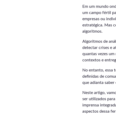
Em um mundo onde 
um campo fértil pa
empresas ou indiví
estratégica. Mas 
algoritmos.
Algoritmos de aná
detectar crises e
quantas vezes um n
contextos e entreg
No entanto, essa t
definidas de comun
que adianta saber
Neste artigo, vam
ser utilizados par
imprensa integrada
aspectos dessa fer