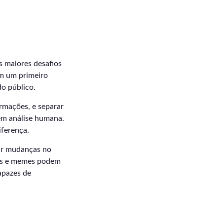
s maiores desafios
em um primeiro
o público.
rmações, e separar
ém análise humana.
iferença.
ar mudanças no
jis e memes podem
apazes de