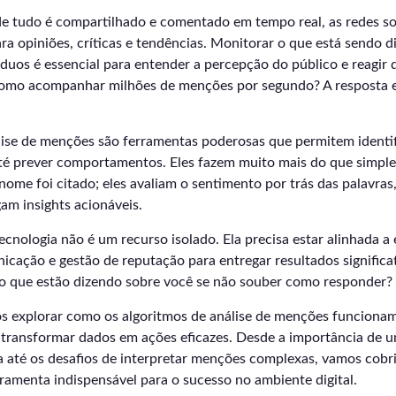
tudo é compartilhado e comentado em tempo real, as redes soc
ra opiniões, críticas e tendências. Monitorar o que está sendo d
duos é essencial para entender a percepção do público e reagir 
como acompanhar milhões de menções por segundo? A resposta 
lise de menções são ferramentas poderosas que permitem identif
 até prever comportamentos. Eles fazem muito mais do que simpl
ome foi citado; eles avaliam o sentimento por trás das palavras
am insights acionáveis.
ecnologia não é um recurso isolado. Ela precisa estar alinhada a
icação e gestão de reputação para entregar resultados significati
 o que estão dizendo sobre você se não souber como responder?
os explorar como os algoritmos de análise de menções funcion
a transformar dados em ações eficazes. Desde a importância de u
 até os desafios de interpretar menções complexas, vamos cobrir
ramenta indispensável para o sucesso no ambiente digital.