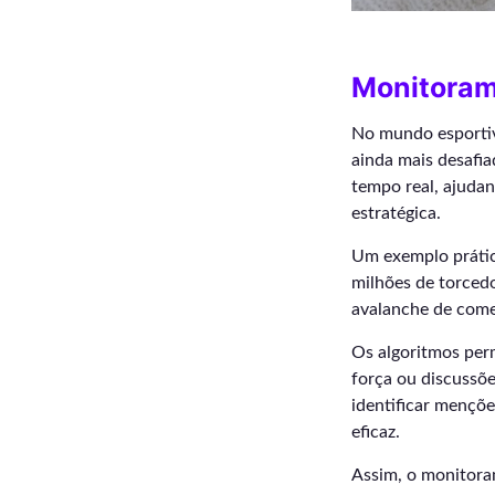
Monitoram
No mundo esportiv
ainda mais desafia
tempo real, ajuda
estratégica.
Um exemplo práti
milhões de torced
avalanche de come
Os algoritmos per
força ou discussõ
identificar mençõe
eficaz.
Assim, o monitora