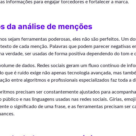
as informações para engajar torcedores e fortalecer a marca.
os da análise de menções
mos sejam ferramentas poderosas, eles não são perfeitos. Um do
ontexto de cada menção. Palavras que podem parecer negativas 
 verdade, ser usadas de forma positiva dependendo do tom e d
volume de dados. Redes sociais geram um fluxo contínuo de info
 do que é ruído exige não apenas tecnologia avançada, mas tamb
ração entre algoritmos e profissionais especializados faz toda a d
goritmos precisam ser constantemente ajustados para acompanh
público e nas linguagens usadas nas redes sociais. Gírias, emo
nte o significado de uma frase, e as ferramentas precisam ser c
nuances.