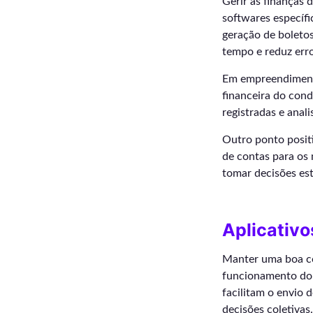
Gerir as finanças
softwares específi
geração de boleto
tempo e reduz err
Em empreendimentos
financeira do con
registradas e anal
Outro ponto positi
de contas para os 
tomar decisões est
Aplicativ
Manter uma boa co
funcionamento do 
facilitam o envio
decisões coletivas.