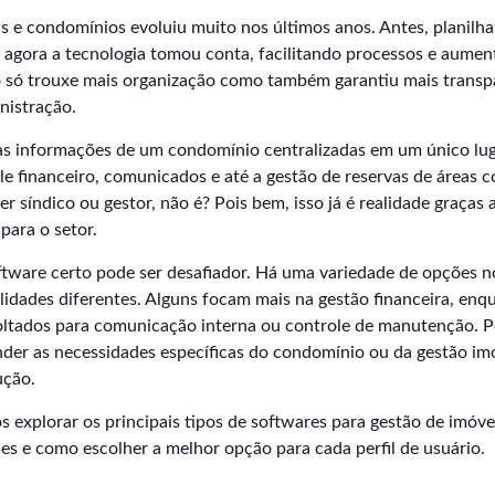
s e condomínios evoluiu muito nos últimos anos. Antes, planilhas
agora a tecnologia tomou conta, facilitando processos e aument
ão só trouxe mais organização como também garantiu mais transp
nistração.
as informações de um condomínio centralizadas em um único luga
le financeiro, comunicados e até a gestão de reservas de áreas
r síndico ou gestor, não é? Pois bem, isso já é realidade graças
para o setor.
ftware certo pode ser desafiador. Há uma variedade de opções 
idades diferentes. Alguns focam mais na gestão financeira, enq
oltados para comunicação interna ou controle de manutenção. Po
er as necessidades específicas do condomínio ou da gestão imob
ução.
s explorar os principais tipos de softwares para gestão de imóv
es e como escolher a melhor opção para cada perfil de usuário.