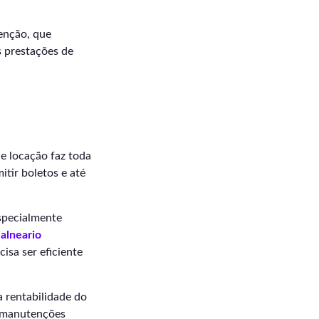
tenção, que
s prestações de
e locação faz toda
itir boletos e até
especialmente
alneario
isa ser eficiente
a rentabilidade do
e manutenções