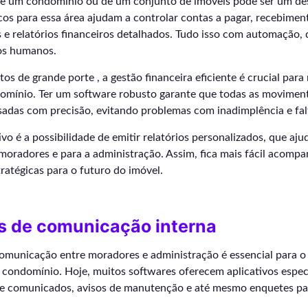
 de um condomínio ou de um conjunto de imóveis pode ser um de
cos para essa área ajudam a controlar contas a pagar, recebiment
s e relatórios financeiros detalhados. Tudo isso com automação,
os humanos.
 de grande porte , a gestão financeira eficiente é crucial para
domínio. Ter um software robusto garante que todas as movimen
isadas com precisão, evitando problemas com inadimplência e fal
vo é a possibilidade de emitir relatórios personalizados, que aj
moradores e para a administração. Assim, fica mais fácil acompa
ratégicas para o futuro do imóvel.
os de comunicação interna
municação entre moradores e administração é essencial para 
condomínio. Hoje, muitos softwares oferecem aplicativos espec
 de comunicados, avisos de manutenção e até mesmo enquetes p