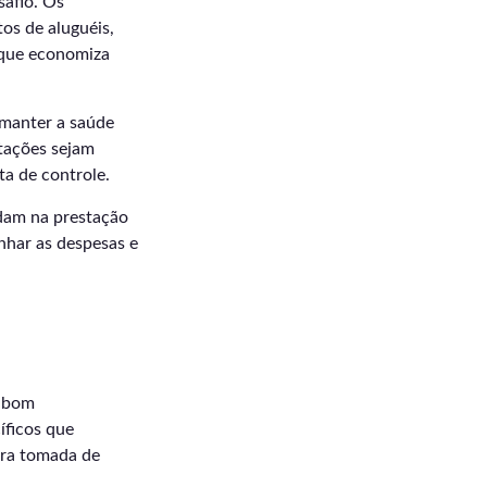
safio. Os
os de aluguéis,
 que economiza
 manter a saúde
tações sejam
ta de controle.
udam na prestação
nhar as despesas e
o bom
íficos que
ara tomada de