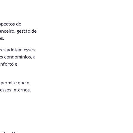
spectos do
nceiro, gestão de
s.
ezes adotam esses
es condomínios, a
nforto e
 permite que o
essos internos.