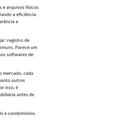
 e arquivos físicos
ando a eficiência.
arência e
r: registro de
 comuns. Parece um
 aos softwares de
no mercado, cada
uanto outros
r isso, é
iliária antes de
eis e condomínios,