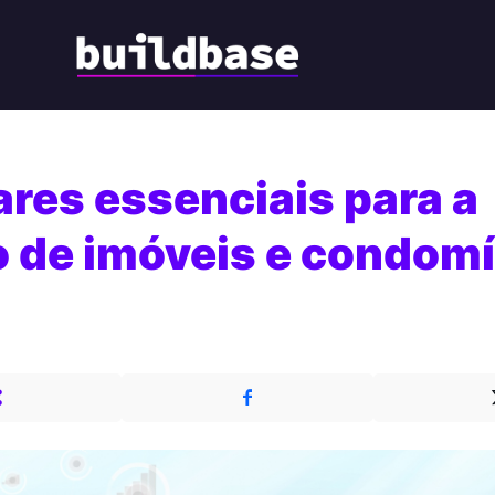
res essenciais para a
 de imóveis e condom