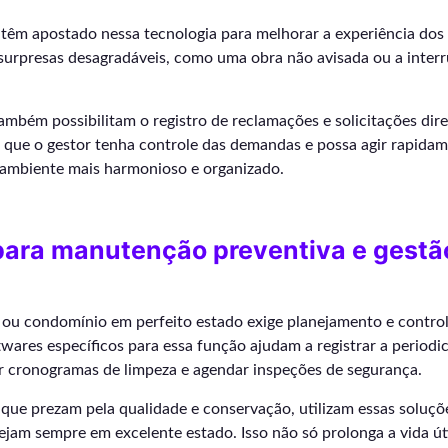
êm apostado nessa tecnologia para melhorar a experiência dos 
surpresas desagradáveis, como uma obra não avisada ou a interr
também possibilitam o registro de reclamações e solicitações di
o que o gestor tenha controle das demandas e possa agir rapidam
 ambiente mais harmonioso e organizado.
para manutenção preventiva e gestã
ou condomínio em perfeito estado exige planejamento e control
ares específicos para essa função ajudam a registrar a periodi
r cronogramas de limpeza e agendar inspeções de segurança.
ue prezam pela qualidade e conservação, utilizam essas soluçõe
ejam sempre em excelente estado. Isso não só prolonga a vida úti