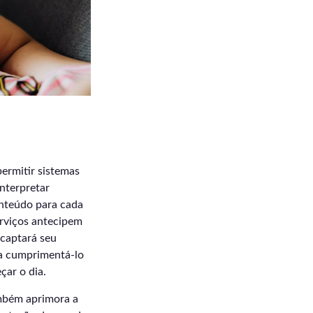
permitir sistemas
interpretar
nteúdo para cada
erviços antecipem
 captará seu
ia cumprimentá-lo
çar o dia.
também aprimora a