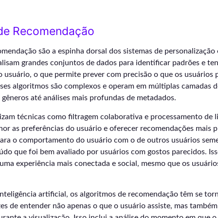
 de Recomendação
omendação são a espinha dorsal dos sistemas de personalização
alisam grandes conjuntos de dados para identificar padrões e te
usuário, o que permite prever com precisão o que os usuários
 Esses algoritmos são complexos e operam em múltiplas camadas d
e gêneros até análises mais profundas de metadados.
lizam técnicas como filtragem colaborativa e processamento de 
or as preferências do usuário e oferecer recomendações mais pr
ara o comportamento do usuário com o de outros usuários seme
do que foi bem avaliado por usuários com gostos parecidos. Iss
 uma experiência mais conectada e social, mesmo que os usuário
teligência artificial, os algoritmos de recomendação têm se tor
zes de entender não apenas o que o usuário assiste, mas também
ante a visualização. Isso inclui a análise do momento em que o