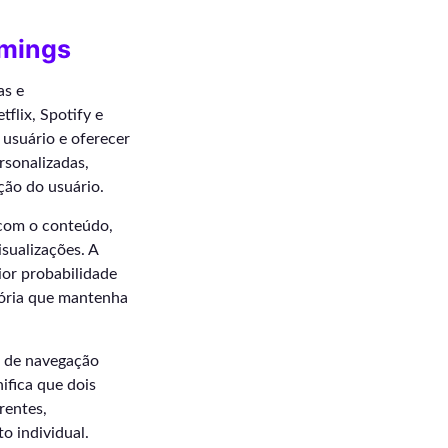
amings
as e
flix, Spotify e
usuário e oferecer
rsonalizadas,
ção do usuário.
 com o conteúdo,
isualizações. A
ior probabilidade
atória que mantenha
s de navegação
ifica que dois
rentes,
o individual.