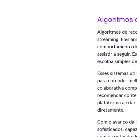
Algoritmos
Algoritmos de rec
streaming. Eles an
comportamento do 
assistir a seguir.
escolha simples d
Esses sistemas uti
para entender melh
colaborativa comp
recomendar conteú
plataforma a criar
diretamente.
Com o avanço da in
sofisticados, capa
com o conteúdo dur