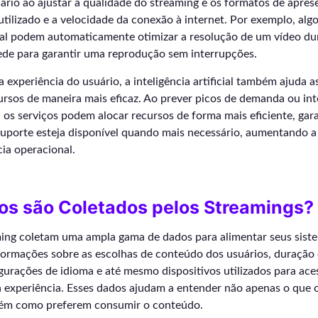
ário ao ajustar a qualidade do streaming e os formatos de apre
utilizado e a velocidade da conexão à internet. Por exemplo, alg
icial podem automaticamente otimizar a resolução de um vídeo du
ede para garantir uma reprodução sem interrupções.
 experiência do usuário, a inteligência artificial também ajuda a
ursos de maneira mais eficaz. Ao prever picos de demanda ou in
 os serviços podem alocar recursos de forma mais eficiente, gar
suporte esteja disponível quando mais necessário, aumentando a
cia operacional.
os são Coletados pelos Streamings?
ming coletam uma ampla gama de dados para alimentar seus sist
ormações sobre as escolhas de conteúdo dos usuários, duração 
igurações de idioma e até mesmo dispositivos utilizados para ace
a experiência. Esses dados ajudam a entender não apenas o que 
ém como preferem consumir o conteúdo.