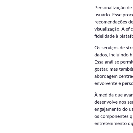
Personalização de 
usuário. Esse proc
recomendações de
visualização. A ef
fidelidade à plata
Os serviços de str
dados, incluindo h
Essa análise perm
gostar, mas também
abordagem centrad
envolvente e perso
À medida que avan
desenvolve nos se
engajamento do usu
os componentes q
entretenimento dig