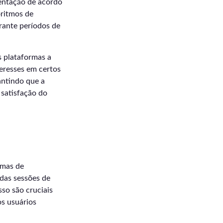
sentação de acordo
oritmos de
rante períodos de
s plataformas a
teresses em certos
antindo que a
 satisfação do
emas de
das sessões de
sso são cruciais
os usuários