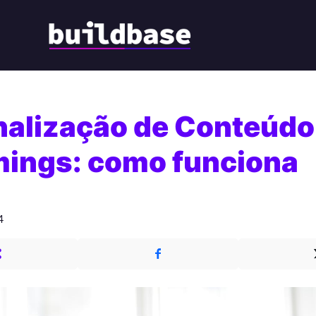
nalização de Conteúd
mings: como funciona
4