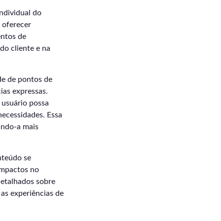
ndividual do
 oferecer
ntos de
do cliente e na
de de pontos de
ias expressas.
 usuário possa
necessidades. Essa
ando-a mais
nteúdo se
impactos no
detalhados sobre
s experiências de