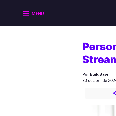
MENU
Perso
Strea
Por BuildBase
30 de abril de 202