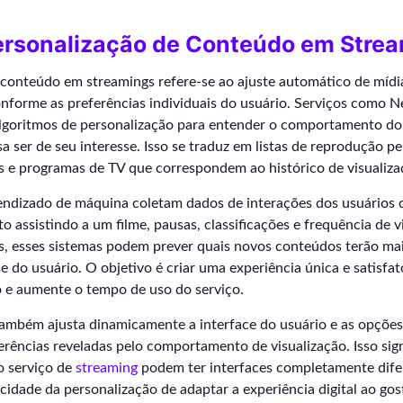
ersonalização de Conteúdo em Stre
 conteúdo em streamings refere-se ao ajuste automático de mídi
orme as preferências individuais do usuário. Serviços como Net
algoritmos de personalização para entender o comportamento do 
 ser de seu interesse. Isso se traduz em listas de reprodução pe
s e programas de TV que correspondem ao histórico de visualiza
endizado de máquina coletam dados de interações dos usuários
 assistindo a um filme, pausas, classificações e frequência de v
os, esses sistemas podem prever quais novos conteúdos terão ma
sse do usuário. O objetivo é criar uma experiência única e satisf
o e aumente o tempo de uso do serviço.
também ajusta dinamicamente a interface do usuário e as opçõe
rências reveladas pelo comportamento de visualização. Isso sign
 serviço de
streaming
podem ter interfaces completamente dife
idade da personalização de adaptar a experiência digital ao gost