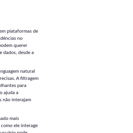
 em plataformas de
ndências no
 podem querer
e dados, desde a
linguagem natural
ecisas. A filtragem
lhantes para
o ajuda a
s não interajam
nado mais
 como ele interage
 usuário pode