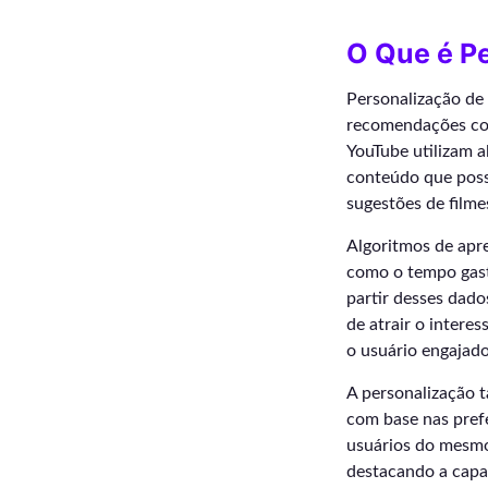
O Que é P
Personalização de
recomendações conf
YouTube utilizam 
conteúdo que possa
sugestões de filme
Algoritmos de apr
como o tempo gasto
partir desses dad
de atrair o intere
o usuário engajad
A personalização 
com base nas prefe
usuários do mesmo
destacando a capac