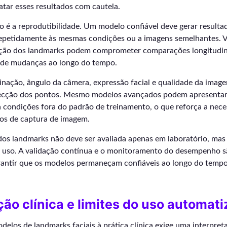
atar esses resultados com cautela.
o é a reprodutibilidade. Um modelo confiável deve gerar resulta
epetidamente às mesmas condições ou a imagens semelhantes. V
ição dos landmarks podem comprometer comparações longitudina
e mudanças ao longo do tempo.
inação, ângulo da câmera, expressão facial e qualidade da imag
ecção dos pontos. Mesmo modelos avançados podem apresentar 
 condições fora do padrão de treinamento, o que reforça a nece
sos de captura de imagem.
 dos landmarks não deve ser avaliada apenas em laboratório, m
e uso. A validação contínua e o monitoramento do desempenho s
arantir que os modelos permaneçam confiáveis ao longo do tempo
ção clínica e limites do uso automat
delos de landmarks faciais à prática clínica exige uma interpre