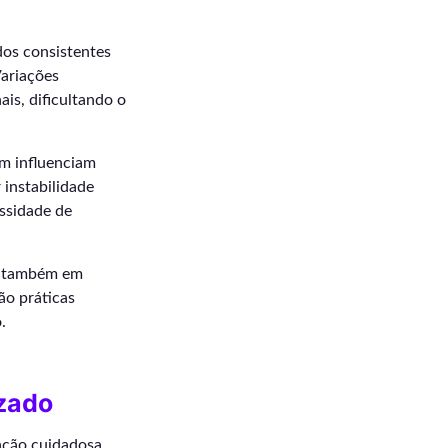
dos consistentes
ariações
is, dificultando o
em influenciam
instabilidade
ssidade de
as também em
ão práticas
.
izado
tação cuidadosa