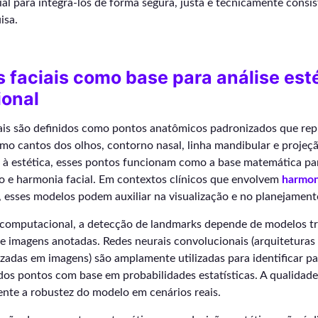
al para integrá-los de forma segura, justa e tecnicamente consis
isa.
faciais como base para análise est
onal
ais são definidos como pontos anatômicos padronizados que rep
mo cantos dos olhos, contorno nasal, linha mandibular e projeçã
s à estética, esses pontos funcionam como a base matemática pa
o e harmonia facial. Em contextos clínicos que envolvem
harmon
, esses modelos podem auxiliar na visualização e no planejamento
 computacional, a detecção de landmarks depende de modelos t
e imagens anotadas. Redes neurais convolucionais (arquiteturas
zadas em imagens) são amplamente utilizadas para identificar pa
dos pontos com base em probabilidades estatísticas. A qualidad
ente a robustez do modelo em cenários reais.