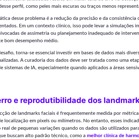
esse perfil, como peles mais escuras ou traços menos represent
tica desse problema é a redução da precisão e da consistência 
ntados. Em um contexto clínico, isso pode levar a simulações i
uivocadas de assimetria ou planejamento inadequado de interven
nte bom desempenho médio.
desafio, torna-se essencial investir em bases de dados mais divers
alizadas. A curadoria dos dados deve ser tratada como uma etap
e sistemas de IA, especialmente quando aplicados a áreas sensí
erro e reprodutibilidade dos landmar
cção de landmarks faciais é frequentemente medida por métricas
e localização em pixels ou milímetros. No entanto, esses indic
o real de pequenas variações quando os dados são utilizados pa
 que buscam alto padrão técnico, como a
⁠melhor clínica de harmo