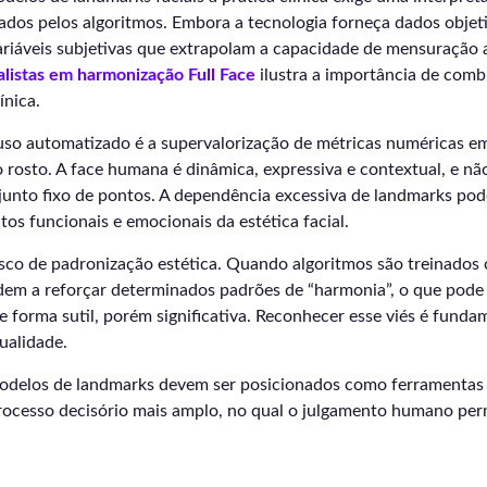
ados pelos algoritmos. Embora a tecnologia forneça dados objeti
ariáveis subjetivas que extrapolam a capacidade de mensuração 
alistas em harmonização Full Face
ilustra a importância de comb
ínica.
uso automatizado é a supervalorização de métricas numéricas e
o rosto. A face humana é dinâmica, expressiva e contextual, e nã
unto fixo de pontos. A dependência excessiva de landmarks pode
os funcionais e emocionais da estética facial.
isco de padronização estética. Quando algoritmos são treinados
ndem a reforçar determinados padrões de “harmonia”, o que pode 
de forma sutil, porém significativa. Reconhecer esse viés é funda
dualidade.
odelos de landmarks devem ser posicionados como ferramentas a
rocesso decisório mais amplo, no qual o julgamento humano per