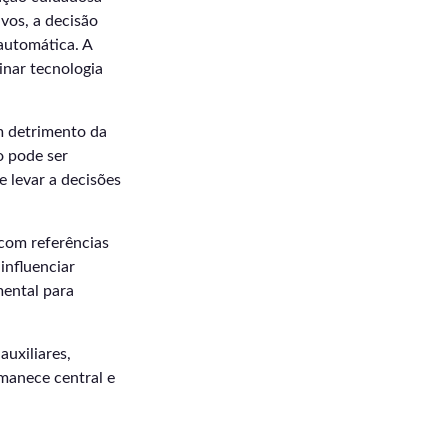
vos, a decisão
automática. A
inar tecnologia
m detrimento da
o pode ser
 levar a decisões
 com referências
influenciar
mental para
uxiliares,
manece central e