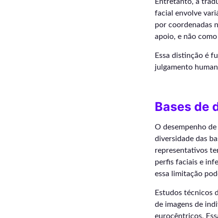
Entretanto, a trad
facial envolve var
por coordenadas n
apoio, e não como 
Essa distinção é f
julgamento humano,
Bases de d
O desempenho de m
diversidade das b
representativos t
perfis faciais e i
essa limitação pode
Estudos técnicos 
de imagens de indi
eurocêntricos. Ess