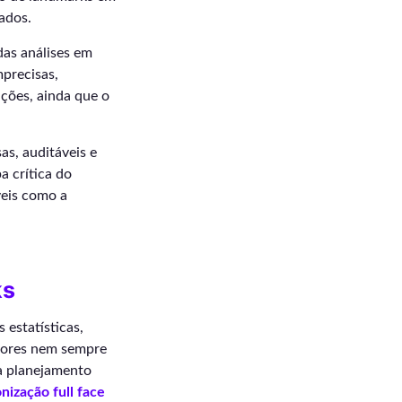
ados.
das análises em
mprecisas,
ções, ainda que o
as, auditáveis e
a crítica do
veis como a
ks
 estatísticas,
adores nem sempre
ra planejamento
nização full face