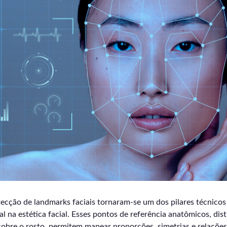
ecção de landmarks faciais tornaram-se um dos pilares técnicos
cial na estética facial. Esses pontos de referência anatômicos, dis
obre o rosto, permitem mapear proporções, simetrias e relações