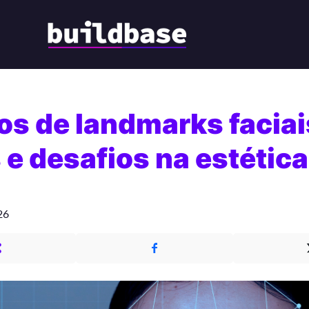
s de landmarks faciai
 e desafios na estética
26