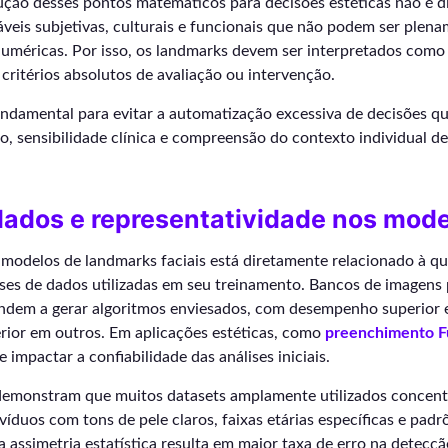
ução desses pontos matemáticos para decisões estéticas não é di
iáveis subjetivas, culturais e funcionais que não podem ser ple
uméricas. Por isso, os landmarks devem ser interpretados como
critérios absolutos de avaliação ou intervenção.
undamental para evitar a automatização excessiva de decisões q
 sensibilidade clínica e compreensão do contexto individual de
ados e representatividade nos mode
odelos de landmarks faciais está diretamente relacionado à qu
ases de dados utilizadas em seu treinamento. Bancos de imagens
endem a gerar algoritmos enviesados, com desempenho superior
nferior em outros. Em aplicações estéticas, como
⁠preenchimento F
 impactar a confiabilidade das análises iniciais.
demonstram que muitos datasets amplamente utilizados concen
víduos com tons de pele claros, faixas etárias específicas e padrõ
a assimetria estatística resulta em maior taxa de erro na detec