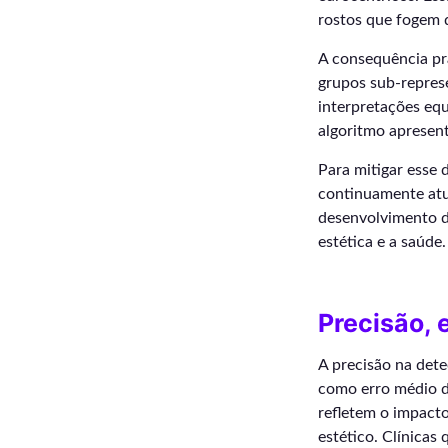
rostos que fogem d
A consequência prá
grupos sub-represe
interpretações eq
algoritmo aprese
Para mitigar esse 
continuamente atu
desenvolvimento d
estética e a saúde.
Precisão, 
A precisão na dete
como erro médio d
refletem o impact
estético. Clínicas