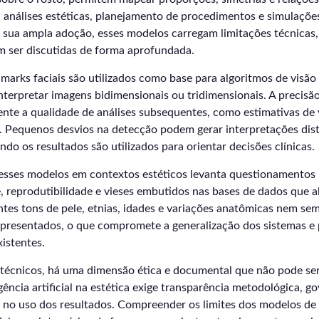
análises estéticas, planejamento de procedimentos e simulações
 sua ampla adoção, esses modelos carregam limitações técnicas, 
m ser discutidas de forma aprofundada.
dmarks faciais são utilizados como base para algoritmos de visã
nterpretar imagens bidimensionais ou tridimensionais. A precisã
ente a qualidade de análises subsequentes, como estimativas de
. Pequenos desvios na detecção podem gerar interpretações dist
do os resultados são utilizados para orientar decisões clínicas.
esses modelos em contextos estéticos levanta questionamentos 
, reprodutibilidade e vieses embutidos nas bases de dados que 
ntes tons de pele, etnias, idades e variações anatômicas nem se
resentados, o que compromete a generalização dos sistemas e 
xistentes.
 técnicos, há uma dimensão ética e documental que não pode ser
igência artificial na estética exige transparência metodológica, 
 no uso dos resultados. Compreender os limites dos modelos de 