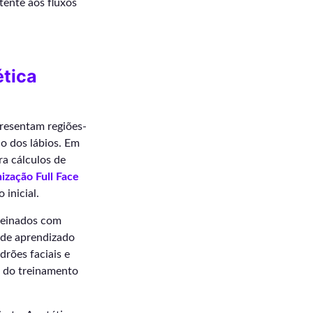
tente aos fluxos
ética
resentam regiões-
o dos lábios. Em
ra cálculos de
ização Full Face
 inicial.
reinados com
 de aprendizado
drões faciais e
e do treinamento