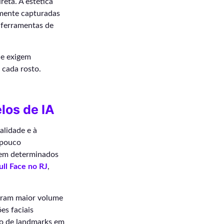
reta. A estética
namente capturadas
 ferramentas de
ue exigem
 cada rosto.
los de IA
alidade e à
 pouco
 em determinados
ull Face no RJ
,
tram maior volume
es faciais
ção de landmarks em