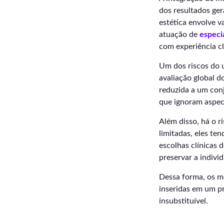
dos resultados ger
estética envolve v
atuação de
especi
com experiência cl
Um dos riscos do 
avaliação global d
reduzida a um conj
que ignoram aspect
Além disso, há o r
limitadas, eles te
escolhas clínicas 
preservar a indivi
Dessa forma, os m
inseridas em um p
insubstituível.