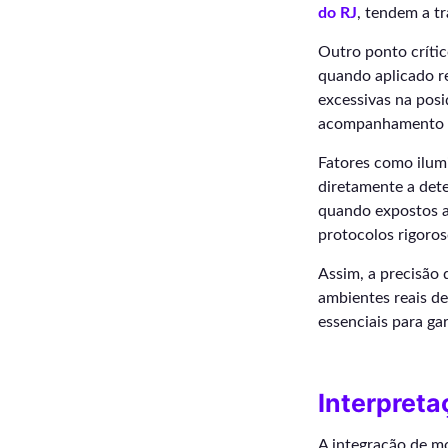
do RJ
, tendem a tr
Outro ponto crític
quando aplicado r
excessivas na pos
acompanhamento d
Fatores como ilum
diretamente a det
quando expostos a
protocolos rigoro
Assim, a precisão
ambientes reais d
essenciais para g
Interpreta
A integração de mo