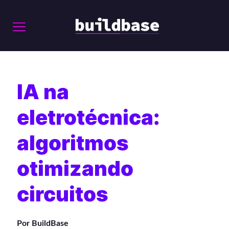
IA na
eletrotécnica:
algoritmos
otimizando
circuitos
Por BuildBase