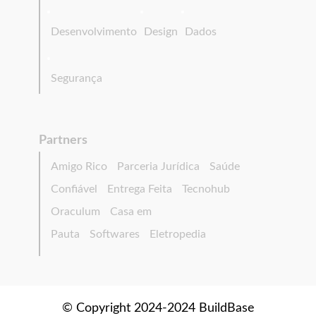
Desenvolvimento
Design
Dados
Segurança
Partners
Amigo Rico
Parceria Jurídica
Saúde
Confiável
Entrega Feita
Tecnohub
Oraculum
Casa em
Pauta
Softwares
Eletropedia
© Copyright 2024-2024 BuildBase