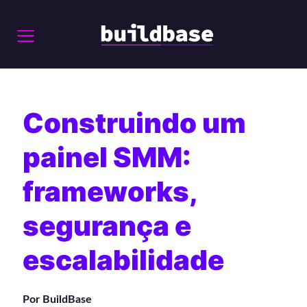
Construindo um
painel SMM:
frameworks,
segurança e
escalabilidade
Por BuildBase