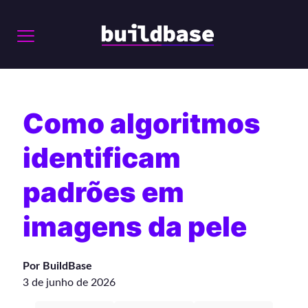
Como algoritmos
identificam
padrões em
imagens da pele
Por BuildBase
3 de junho de 2026