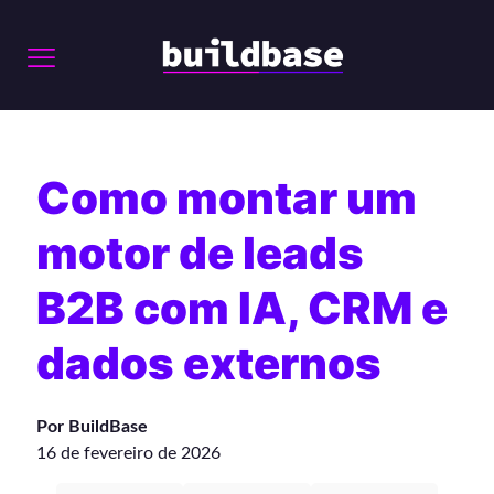
Como montar um
motor de leads
B2B com IA, CRM e
dados externos
Por BuildBase
16 de fevereiro de 2026