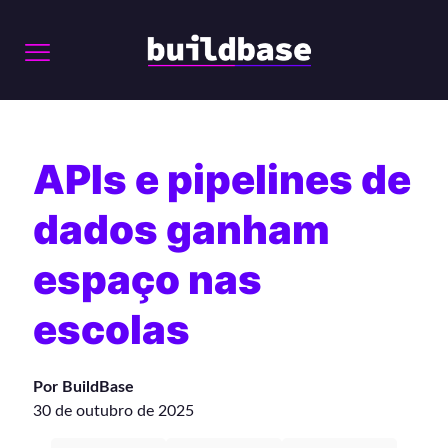
APIs e pipelines de
dados ganham
espaço nas
escolas
Por BuildBase
30 de outubro de 2025