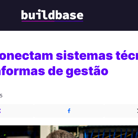
conectam sistemas téc
aformas de gestão
25