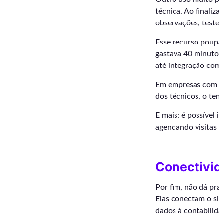
técnica. Ao finali
observações, test
Esse recurso poupa
gastava 40 minutos
até integração com
Em empresas com 
dos técnicos, o t
E mais: é possível
agendando visitas 
Conectivid
Por fim, não dá pr
Elas conectam o si
dados à contabilid