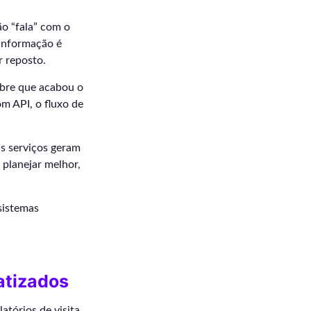
ão “fala” com o
 informação é
r reposto.
obre que acabou o
m API, o fluxo de
is serviços geram
 planejar melhor,
sistemas
atizados
atórios de visita