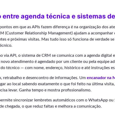
o entre agenda técnica e sistemas d
pontos em que as APIs fazem diferença é na organização dos at
M (Customer Relationship Management) ajudam a acompanhar cl
etes e próximas visitas. Mas tudo isso só funciona de verdade se
écnico.
 via API, o sistema de CRM se comunica com a agenda digital e
novo atendimento é agendado por um cliente ou pela equipe admi
 do técnico — com nome, endereço, histórico e até instruções es
ão, retrabalho e desencontro de informações. Um
encanador na 
ar ao local sabendo exatamente o que foi feito na última visita,
ecisa levar. Ganha tempo e mostra profissionalismo.
 permite sincronizar lembretes automáticos com o WhatsApp ou
 de chegada, o que reduz faltas e melhora a comunicação.