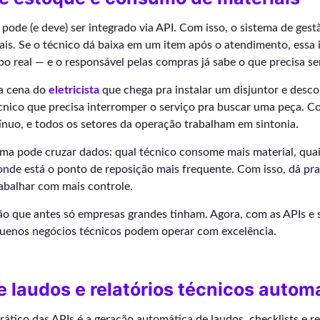
 pode (e deve) ser integrado via API. Com isso, o sistema de gest
ais. Se o técnico dá baixa em um item após o atendimento, essa
o real — e o responsável pelas compras já sabe o que precisa se
ca cena do
eletricista
que chega pra instalar um disjuntor e desc
nico que precisa interromper o serviço pra buscar uma peça. Co
nuo, e todos os setores da operação trabalham em sintonia.
ema pode cruzar dados: qual técnico consome mais material, qua
onde está o ponto de reposição mais frequente. Com isso, dá pra
rabalhar com mais controle.
ão que antes só empresas grandes tinham. Agora, com as APIs e 
equenos negócios técnicos podem operar com excelência.
 laudos e relatórios técnicos autom
ático das APIs é a geração automática de laudos, checklists e rel