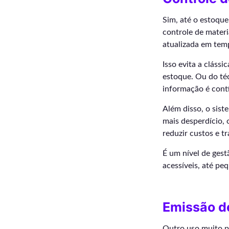
Sim, até o estoque
controle de materi
atualizada em temp
Isso evita a clássi
estoque. Ou do téc
informação é contí
Além disso, o sist
mais desperdício, 
reduzir custos e t
É um nível de gest
acessíveis, até p
Emissão de
Outro uso muito pr