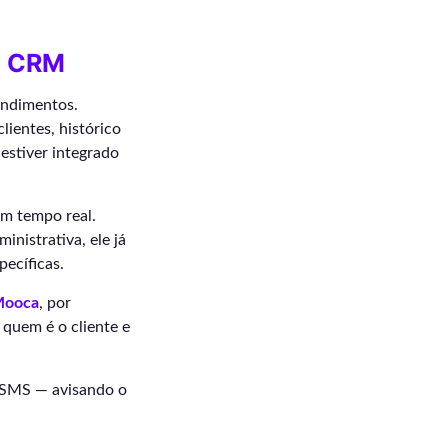
e CRM
endimentos.
ientes, histórico
 estiver integrado
m tempo real.
nistrativa, ele já
pecíficas.
Mooca
, por
 quem é o cliente e
 SMS — avisando o