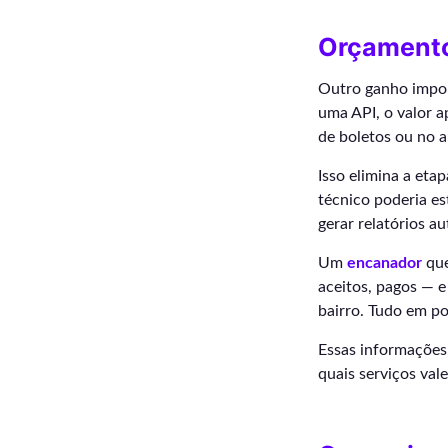
Orçamento
Outro ganho impor
uma API, o valor a
de boletos ou no a
Isso elimina a eta
técnico poderia es
gerar relatórios a
Um
encanador
que
aceitos, pagos — e
bairro. Tudo em po
Essas informações,
quais serviços val