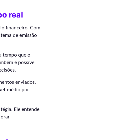
o real
lo financeiro. Com
sistema de emissão
ma tempo que o
ambém é possível
ecisões.
mentos enviados,
cket médio por
tégia. Ele entende
orar.