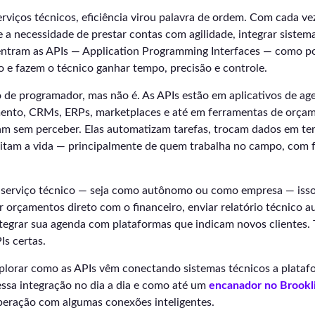
rviços técnicos, eficiência virou palavra de ordem. Com cada vez
e a necessidade de prestar contas com agilidade, integrar sistem
 entram as APIs — Application Programming Interfaces — como pon
 e fazem o técnico ganhar tempo, precisão e controle.
 de programador, mas não é. As APIs estão em aplicativos de a
ento, CRMs, ERPs, marketplaces e até em ferramentas de orça
sam sem perceber. Elas automatizam tarefas, trocam dados em te
litam a vida — principalmente de quem trabalha no campo, com f
 serviço técnico — seja como autônomo ou como empresa — isso
r orçamentos direto com o financeiro, enviar relatório técnico 
tegrar sua agenda com plataformas que indicam novos clientes. 
Is certas.
xplorar como as APIs vêm conectando sistemas técnicos a plataf
essa integração no dia a dia e como até um
encanador no Brookl
peração com algumas conexões inteligentes.