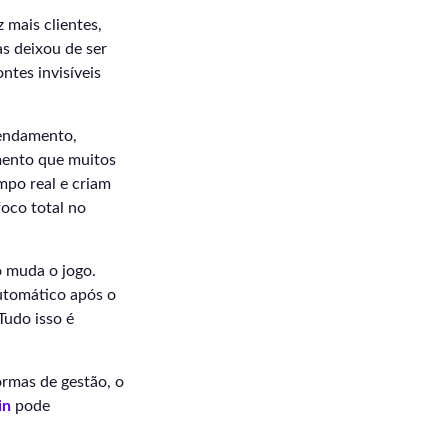
 mais clientes,
as deixou de ser
tes invisíveis
gendamento,
mento que muitos
mpo real e criam
oco total no
 muda o jogo.
automático após o
Tudo isso é
ormas de gestão, o
in
pode