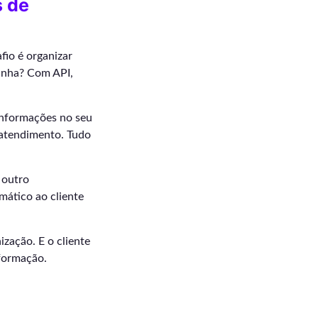
 de
fio é organizar
vinha? Com API,
 informações no seu
o atendimento. Tudo
 outro
mático ao cliente
ização. E o cliente
nformação.