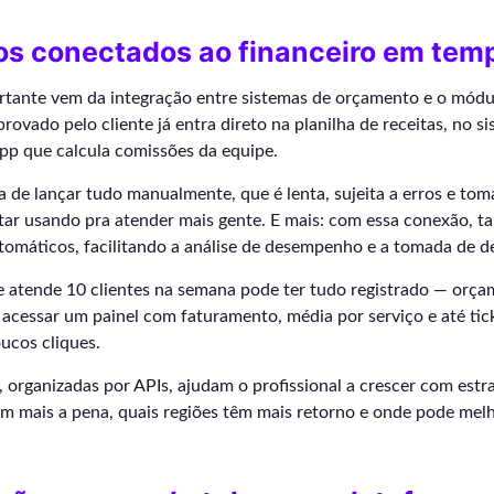
s conectados ao financeiro em temp
tante vem da integração entre sistemas de orçamento e o módu
provado pelo cliente já entra direto na planilha de receitas, no 
pp que calcula comissões da equipe.
pa de lançar tudo manualmente, que é lenta, sujeita a erros e to
tar usando pra atender mais gente. E mais: com essa conexão, t
utomáticos, facilitando a análise de desempenho e a tomada de d
 atende 10 clientes na semana pode ter tudo registrado — orça
 acessar um painel com faturamento, média por serviço e até ti
ucos cliques.
 organizadas por APIs, ajudam o profissional a crescer com estra
em mais a pena, quais regiões têm mais retorno e onde pode melh