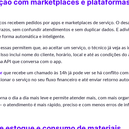
ão com marketplaces e plataformas
cos recebem pedidos por apps e marketplaces de serviço. O desa
razos, sem confundir atendimentos e sem duplicar dados. E adi
 forma automática e inteligente.
ssas permitem que, ao aceitar um serviço, o técnico já veja as
 Isso inclui nome do cliente, horário, local e até as condições d
a API que conversa com o app.
r
que recebe um chamado às 14h já pode ver se há conflito com
onar o serviço no seu fluxo financeiro e até enviar retorno auto
na o dia a dia mais leve e permite atender mais, com mais organ
 — o atendimento é mais rápido, preciso e com menos erros de i
de estoque e consumo de materiais