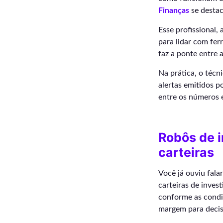
Finanças
se destac
Esse profissional
para lidar com fer
faz a ponte entre 
Na prática, o técn
alertas emitidos p
entre os números e
Robôs de 
carteiras
Você já ouviu fala
carteiras de inves
conforme as condi
margem para decis