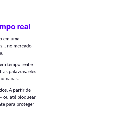
mpo real
co em uma
vas… no mercado
a.
 em tempo real e
ras palavras: eles
 humanas.
os. A partir de
 — ou até bloquear
nte para proteger