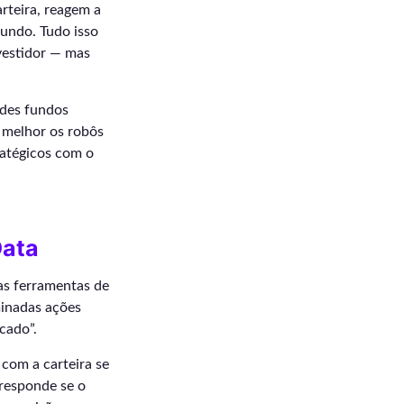
rteira, reagem a
undo. Tudo isso
vestidor — mas
ndes fundos
 melhor os robôs
ratégicos com o
Data
as ferramentas de
minadas ações
cado”.
com a carteira se
 responde se o