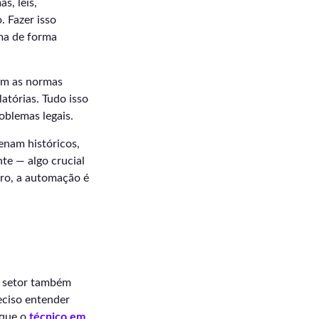
s, leis,
. Fazer isso
ma de forma
em as normas
latórias. Tudo isso
oblemas legais.
enam históricos,
te — algo crucial
aro, a automação é
do setor também
eciso entender
 que o
técnico em