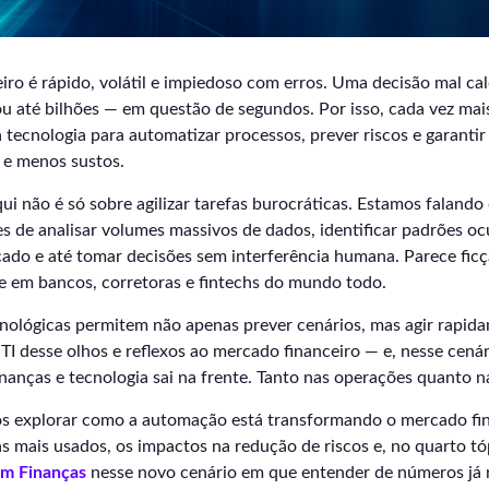
ro é rápido, volátil e impiedoso com erros. Uma decisão mal ca
u até bilhões — em questão de segundos. Por isso, cada vez mais
 tecnologia para automatizar processos, prever riscos e garanti
 e menos sustos.
 não é só sobre agilizar tarefas burocráticas. Estamos falando
es de analisar volumes massivos de dados, identificar padrões oc
ado e até tomar decisões sem interferência humana. Parece ficçã
ade em bancos, corretoras e fintechs do mundo todo.
cnológicas permitem não apenas prever cenários, mas agir rapid
 TI desse olhos e reflexos ao mercado financeiro — e, nesse cen
inanças e tecnologia sai na frente. Tanto nas operações quanto na
os explorar como a automação está transformando o mercado fi
s mais usados, os impactos na redução de riscos e, no quarto tó
em Finanças
nesse novo cenário em que entender de números já n