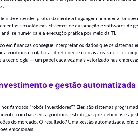
a.
, além de entender profundamente a linguagem financeira, també
ramentas tecnológicas, sistemas de automação e softwares de ges
a análise numérica e a execução prática por meio da TI.
ico em finanças consegue interpretar os dados que os sistemas e
or algoritmos e colaborar diretamente com as áreas de TI e compli
 a tecnologia — um papel cada vez mais valorizado nas empresas
investimento e gestão automatizada
r nos famosos “robôs investidores”? Eles são sistemas programad
timento com base em algoritmos, estratégias pré-definidas e aju
ções do mercado. O resultado? Uma gestão automatizada, efici
ões emocionais.