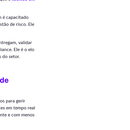
m é capacitado
tão de risco. Ele
ntregam, validar
ance. Ele é o elo
 do setor.
 de
os para gerir
stes em tempo real
ente e com menos