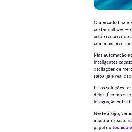
O mercado financei
custar milhões — o
estão recorrendo à
com mais precisão
Mas automação aqui
inteligentes capaz
oscilações de merc
saiba: já é realid
Essas soluções te
deles. É como se a
integração entre f
Neste artigo, vam
mostrar os sistema
papel do
técnico 