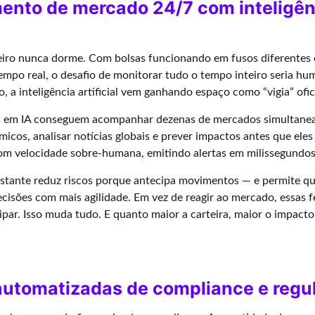
ento de mercado 24/7 com inteligên
iro nunca dorme. Com bolsas funcionando em fusos diferentes 
mpo real, o desafio de monitorar tudo o tempo inteiro seria h
so, a inteligência artificial vem ganhando espaço como “vigia” ofi
s em IA conseguem acompanhar dezenas de mercados simultanea
icos, analisar notícias globais e prever impactos antes que eles
com velocidade sobre-humana, emitindo alertas em milissegundos
nstante reduz riscos porque antecipa movimentos — e permite qu
cisões com mais agilidade. Em vez de reagir ao mercado, essas 
par. Isso muda tudo. E quanto maior a carteira, maior o impact
automatizadas de compliance e regu