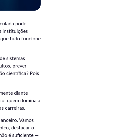
lculada pode
 instituições
r que tudo funcione
 de sistemas
ultos, prever
o científica? Pois
amente diante
ário, quem domina a
s carreiras.
nanceiro. Vamos
pico, destacar o
ão é suficiente —