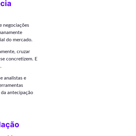
cia
e negociações
umanamente
cial do mercado.
mente, cruzar
 se concretizem. E
.
e analistas e
ferramentas
o da antecipação
lação