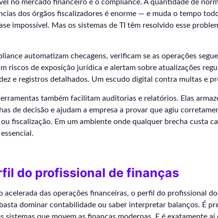
el no mercado financeiro é o compliance. A quantidade de norma
ncias dos órgãos fiscalizadores é enorme — e muda o tempo todo
e impossível. Mas os sistemas de TI têm resolvido esse proble
liance automatizam checagens, verificam se as operações segu
am riscos de exposição jurídica e alertam sobre atualizações regu
dez e registros detalhados. Um escudo digital contra multas e pr
ferramentas também facilitam auditorias e relatórios. Elas armaz
has de decisão e ajudam a empresa a provar que agiu corretamen
o ou fiscalização. Em um ambiente onde qualquer brecha custa c
 essencial.
fil do profissional de finanças
o acelerada das operações financeiras, o perfil do profissional 
asta dominar contabilidade ou saber interpretar balanços. É pr
 sistemas que movem as finanças modernas. E é exatamente aí