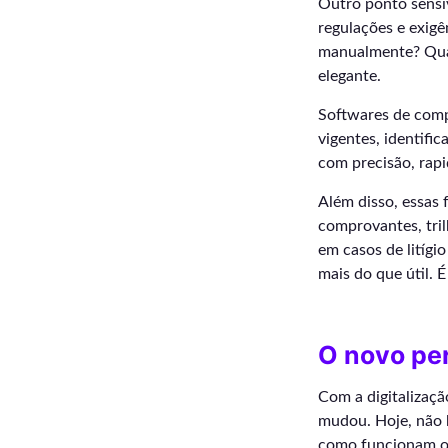
Outro ponto sensív
regulações e exigê
manualmente? Quas
elegante.
Softwares de comp
vigentes, identific
com precisão, rapi
Além disso, essas 
comprovantes, tril
em casos de litígi
mais do que útil. É
O novo per
Com a digitalizaçã
mudou. Hoje, não b
como funcionam os