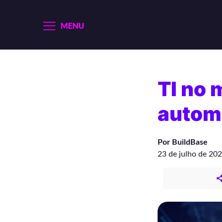
MENU
TI no 
autom
Por BuildBase
23 de julho de 20