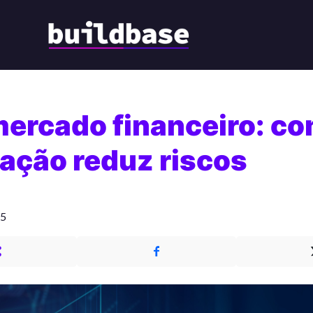
mercado financeiro: c
ação reduz riscos
25