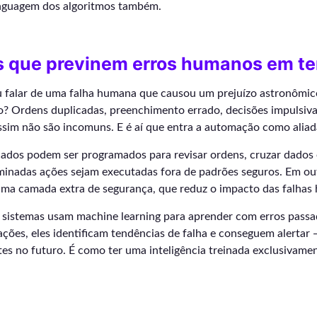
linguagem dos algoritmos também.
s que previnem erros humanos em te
 falar de uma falha humana que causou um prejuízo astronômi
o? Ordens duplicadas, preenchimento errado, decisões impulsi
assim não são incomuns. E é aí que entra a automação como aliad
icados podem ser programados para revisar ordens, cruzar dados
minadas ações sejam executadas fora de padrões seguros. Em out
a camada extra de segurança, que reduz o impacto das falhas
 sistemas usam machine learning para aprender com erros passad
ações, eles identificam tendências de falha e conseguem alertar
es no futuro. É como ter uma inteligência treinada exclusivame