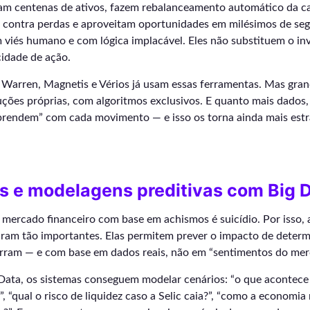
sam centenas de ativos, fazem rebalanceamento automático da ca
m contra perdas e aproveitam oportunidades em milésimos de seg
 viés humano e com lógica implacável. Eles não substituem o in
idade de ação.
Warren, Magnetis e Vérios já usam essas ferramentas. Mas gra
ções próprias, com algoritmos exclusivos. E quanto mais dados,
aprendem” com cada movimento — e isso os torna ainda mais est
s e modelagens preditivas com Big 
mercado financeiro com base em achismos é suicídio. Por isso, 
aram tão importantes. Elas permitem prever o impacto de deter
orram — e com base em dados reais, não em “sentimentos do mer
Data, os sistemas conseguem modelar cenários: “o que acontece 
”, “qual o risco de liquidez caso a Selic caia?”, “como a economia