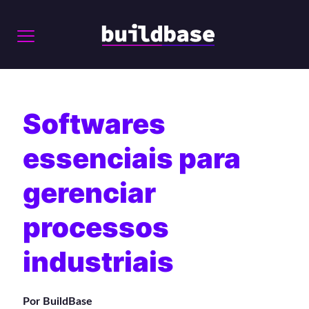
Softwares
essenciais para
gerenciar
processos
industriais
Por BuildBase