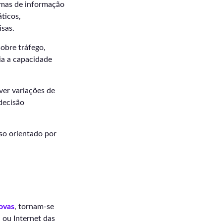
emas de informação
ticos,
isas.
obre tráfego,
ia a capacidade
ver variações de
decisão
sso orientado por
ovas
, tornam-se
 ou Internet das