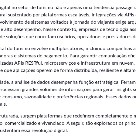
igital no setor de turismo não é apenas uma tendência passagei
al sustentado por plataformas escaláveis, integrações via APIs e
olvimento de sistemas voltados à jornada do viajante exige arqu
e e alto desempenho. Nesse contexto, empresas de tecnologia a
 de soluções que conectam usuários, operadoras e prestadores de
tal do turismo envolve múltiplos atores, incluindo companhias aé
doras e sistemas de pagamento. Para garantir comunicação efici
lizadas APIs RESTful, microsserviços e infraestrutura em nuvem.
e que aplicações operem de forma distribuída, resiliente e altam
dade, a análise de dados desempenha função estratégica. Ferrame
processam grandes volumes de informações para gerar insights s
consumo, sazonalidade e preferências regionais. Esses dados o
ais.
truturada, surgem plataformas que redefinem completamente o
o, comercializado e vivenciado. A seguir, são explorados os princ
ustentam essa revolução digital.