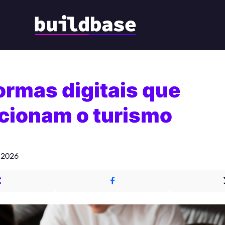
ormas digitais que
cionam o turismo
e 2026