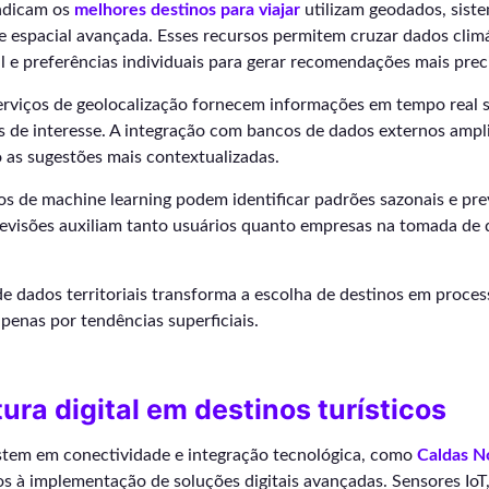
ndicam os
melhores destinos para viajar
utilizam geodados, sist
se espacial avançada. Esses recursos permitem cruzar dados climá
al e preferências individuais para gerar recomendações mais prec
erviços de geolocalização fornecem informações em tempo real s
s de interesse. A integração com bancos de dados externos ampl
o as sugestões mais contextualizadas.
s de machine learning podem identificar padrões sazonais e pre
evisões auxiliam tanto usuários quanto empresas na tomada de 
de dados territoriais transforma a escolha de destinos em proce
apenas por tendências superficiais.
tura digital em destinos turísticos
stem em conectividade e integração tecnológica, como
Caldas N
s à implementação de soluções digitais avançadas. Sensores IoT,