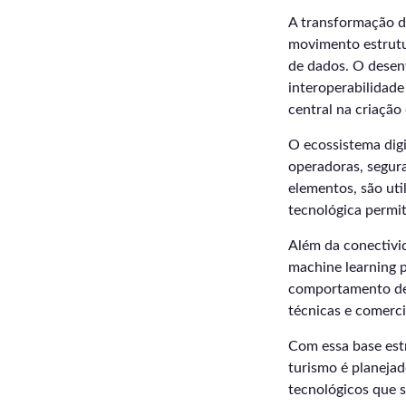
A transformação d
movimento estrutur
de dados. O desenv
interoperabilidad
central na criação
O ecossistema digi
operadoras, segura
elementos, são uti
tecnológica permit
Além da conectivi
machine learning 
comportamento de 
técnicas e comerci
Com essa base es
turismo é planejad
tecnológicos que s