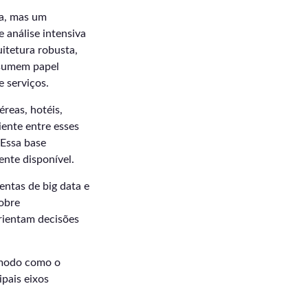
ra, mas um
 análise intensiva
itetura robusta,
ssumem papel
 serviços.
reas, hotéis,
ente entre esses
 Essa base
ente disponível.
ntas de big data e
obre
rientam decisões
 modo como o
ipais eixos