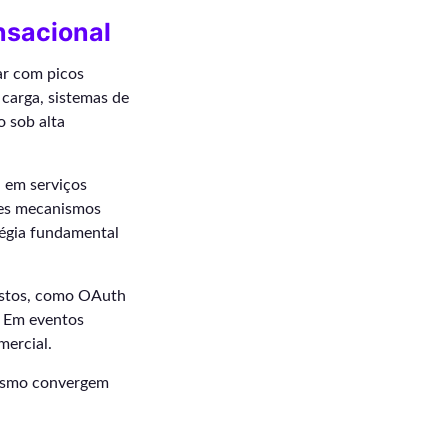
nsacional
ar com picos
 carga, sistemas de
o sob alta
a em serviços
ses mecanismos
tégia fundamental
bustos, como OAuth
. Em eventos
mercial.
rismo convergem