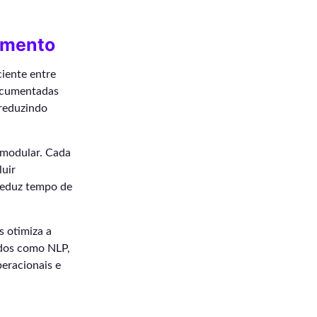
imento
iente entre
ocumentadas
 reduzindo
 modular. Cada
luir
reduz tempo de
s otimiza a
idos como NLP,
peracionais e