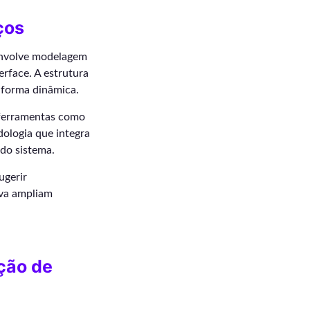
ços
nvolve modelagem
rface. A estrutura
 forma dinâmica.
 ferramentas como
ologia que integra
 do sistema.
ugerir
iva ampliam
ação de