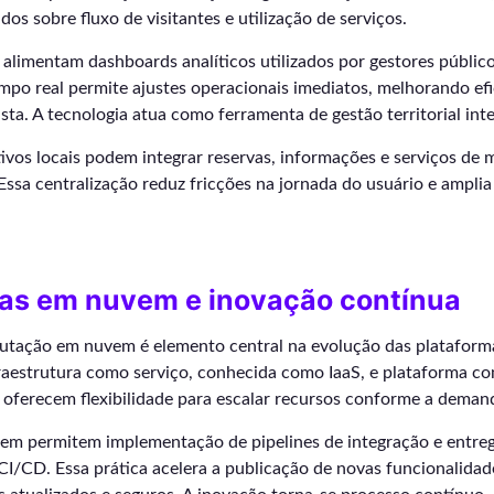
os sobre fluxo de visitantes e utilização de serviços.
alimentam dashboards analíticos utilizados por gestores público
mpo real permite ajustes operacionais imediatos, melhorando efi
ista. A tecnologia atua como ferramenta de gestão territorial inte
tivos locais podem integrar reservas, informações e serviços de
Essa centralização reduz fricções na jornada do usuário e ampli
ras em nuvem e inovação contínua
tação em nuvem é elemento central na evolução das plataforma
raestrutura como serviço, conhecida como IaaS, e plataforma co
oferecem flexibilidade para escalar recursos conforme a deman
m permitem implementação de pipelines de integração e entreg
I/CD. Essa prática acelera a publicação de novas funcionalidad