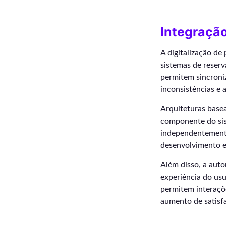
Integraçã
A digitalização d
sistemas de reser
permitem sincroni
inconsistências e 
Arquiteturas base
componente do sis
independentemente
desenvolvimento e 
Além disso, a auto
experiência do us
permitem interaçõe
aumento de satisf