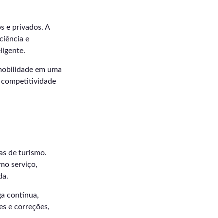
s e privados. A
ciência e
ligente.
 mobilidade em uma
a competitividade
s de turismo.
mo serviço,
da.
a contínua,
es e correções,