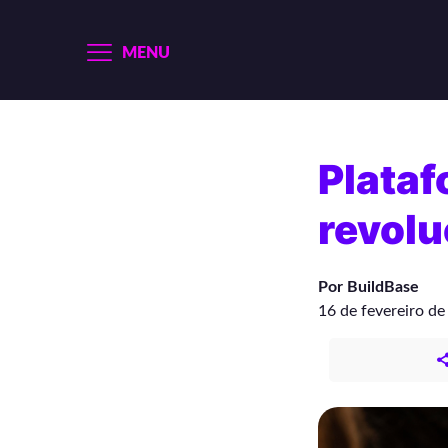
MENU
Plataf
revolu
Por BuildBase
16 de fevereiro d