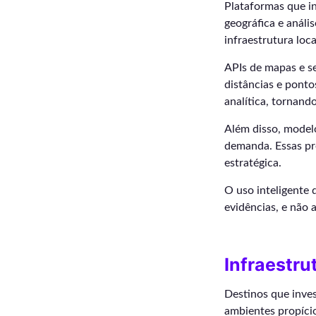
Plataformas que i
geográfica e análi
infraestrutura loc
APIs de mapas e s
distâncias e ponto
analítica, tornand
Além disso, modelo
demanda. Essas pr
estratégica.
O uso inteligente 
evidências, e não 
Infraestru
Destinos que inve
ambientes propício