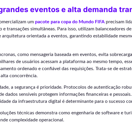
grandes eventos e alta demanda tra
comercializam um
pacote para copa do Mundo FIFA
precisam lid
o e transações simultâneas. Para isso, utilizam balanceadores de
e arquitetura orientada a eventos, garantindo estabilidade mesm
síncronas, como mensageria baseada em eventos, evita sobrecarg
milhares de usuários acessam a plataforma ao mesmo tempo, es
amento ordenado e confiável das requisições. Trata-se de estra
alta concorrência.
idade, a segurança é prioridade. Protocolos de autenticação ro
a de dados sensíveis protegem informações financeiras e pessoais
ilidade da infraestrutura digital é determinante para o sucesso co
soluções técnicas demonstra como engenharia de software e tu
ande complexidade operacional.