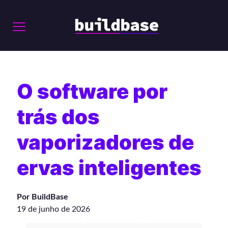
O software por
trás dos
vaporizadores de
ervas inteligentes
Por BuildBase
19 de junho de 2026