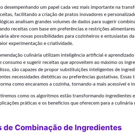
ão desempenhando um papel cada vez mais importante na trans
ceitas, facilitando a criação de pratos inovadores e personalizad
lógicas analisam grandes volumes de dados para sugerir combin
tando receitas com base em preferências e restrições alimentares.
nária abre novas possibilidades para cozinheiros e entusiastas da
ior experimentação e criatividade.
mendação culinária utilizam inteligência artificial e aprendizad
de consumo e sugerir receitas que aproveitem ao máximo os ingr
disso, são capazes de propor substituições inteligentes de ingre
rentes necessidades dietéticas ou preferências gustativas. Essas 
forma como encaramos a cozinha, tornando-a mais acessível e i
utiremos como os algoritmos estão transformando ingredientes e
licações práticas e os benefícios que oferecem para a culinária
s de Combinação de Ingredientes