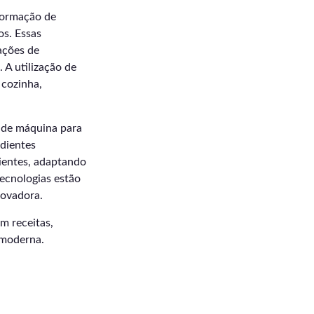
formação de
os. Essas
ações de
 A utilização de
 cozinha,
o de máquina para
edientes
dientes, adaptando
tecnologias estão
novadora.
m receitas,
 moderna.