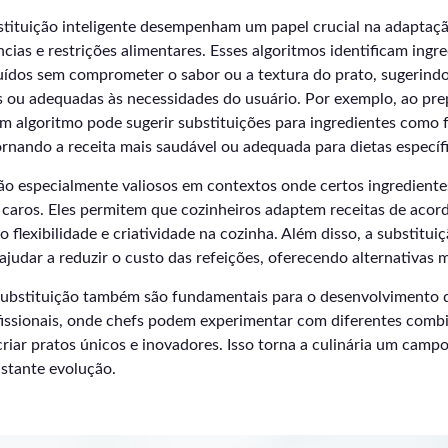
stituição inteligente desempenham um papel crucial na adaptaçã
ncias e restrições alimentares. Esses algoritmos identificam ingr
uídos sem comprometer o sabor ou a textura do prato, sugerindo
is ou adequadas às necessidades do usuário. Por exemplo, ao pr
um algoritmo pode sugerir substituições para ingredientes como f
ornando a receita mais saudável ou adequada para dietas específi
ão especialmente valiosos em contextos onde certos ingrediente
o caros. Eles permitem que cozinheiros adaptem receitas de aco
flexibilidade e criatividade na cozinha. Além disso, a substituiç
ajudar a reduzir o custo das refeições, oferecendo alternativas
substituição também são fundamentais para o desenvolvimento d
issionais, onde chefs podem experimentar com diferentes comb
criar pratos únicos e inovadores. Isso torna a culinária um camp
stante evolução.