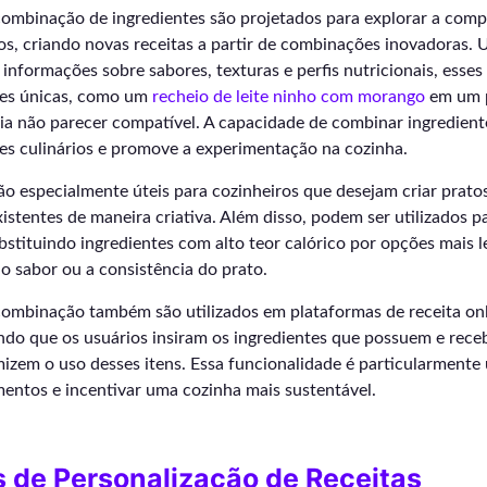
ombinação de ingredientes são projetados para explorar a compa
os, criando novas receitas a partir de combinações inovadoras.
nformações sobre sabores, texturas e perfis nutricionais, esse
ões únicas, como um
recheio de leite ninho com morango
em um 
ria não parecer compatível. A capacidade de combinar ingredient
es culinários e promove a experimentação na cozinha.
ão especialmente úteis para cozinheiros que desejam criar pratos
istentes de maneira criativa. Além disso, podem ser utilizados pa
bstituindo ingredientes com alto teor calórico por opções mais le
 sabor ou a consistência do prato.
ombinação também são utilizados em plataformas de receita onli
indo que os usuários insiram os ingredientes que possuem e rec
izem o uso desses itens. Essa funcionalidade é particularmente ú
mentos e incentivar uma cozinha mais sustentável.
 de Personalização de Receitas