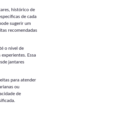
ares, histórico de
specíficas de cada
 pode sugerir um
eitas recomendadas
é o nível de
s experientes. Essa
esde jantares
eitas para atender
arianas ou
acidade de
ificada.