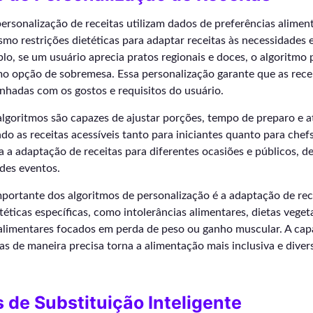
ersonalização de receitas utilizam dados de preferências aliment
o restrições dietéticas para adaptar receitas às necessidades e
lo, se um usuário aprecia pratos regionais e doces, o algoritmo
o opção de sobremesa. Essa personalização garante que as rec
nhadas com os gostos e requisitos do usuário.
algoritmos são capazes de ajustar porções, tempo de preparo e at
ndo as receitas acessíveis tanto para iniciantes quanto para chef
ita a adaptação de receitas para diferentes ocasiões e públicos, d
ndes eventos.
portante dos algoritmos de personalização é a adaptação de rec
téticas específicas, como intolerâncias alimentares, dietas veget
 alimentares focados em perda de peso ou ganho muscular. A cap
tas de maneira precisa torna a alimentação mais inclusiva e divers
 de Substituição Inteligente