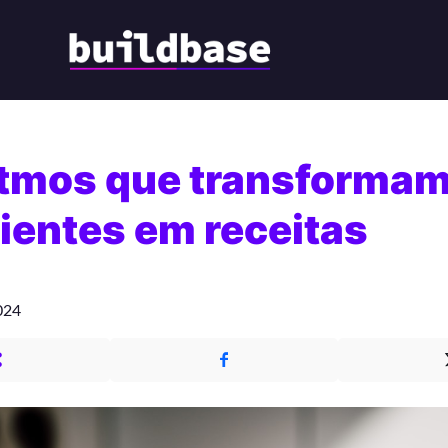
itmos que transforma
ientes em receitas
024