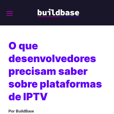
O que
desenvolvedores
precisam saber
sobre plataformas
de IPTV
Por BuildBase