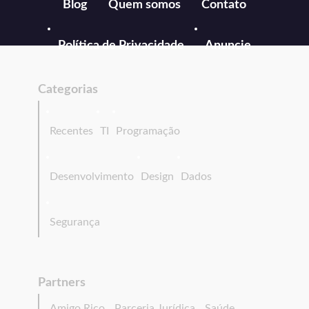
Blog
Quem somos
Contato
Política de Privacidade
Anuncie
Categorias
Recentes
TI
Programação
Desenvolvimento
Design
Dados
Segurança
Partners
Amigo Rico
Parceria Jurídica
Saúde