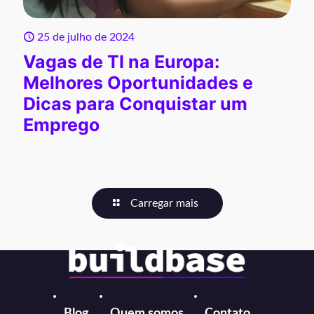
25 de julho de 2024
Vagas de TI na Europa:
Melhores Oportunidades e
Dicas para Conquistar um
Emprego
Carregar mais
Blog
Quem somos
Contato