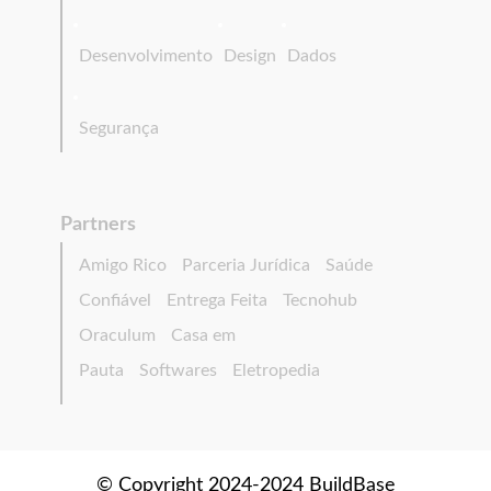
Desenvolvimento
Design
Dados
Segurança
Partners
Amigo Rico
Parceria Jurídica
Saúde
Confiável
Entrega Feita
Tecnohub
Oraculum
Casa em
Pauta
Softwares
Eletropedia
© Copyright 2024-2024 BuildBase