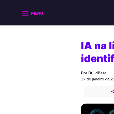
MENU
IA na 
identi
Por BuildBase
27 de janeiro de 