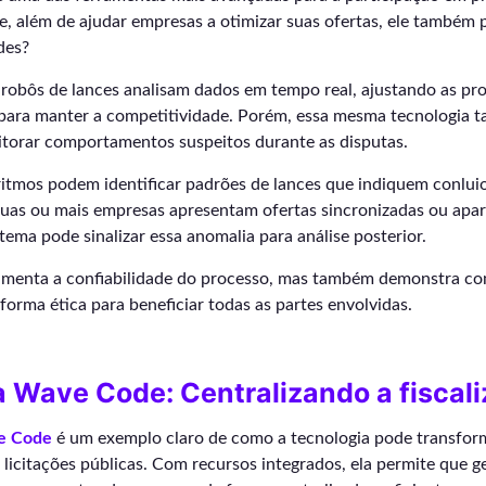
, além de ajudar empresas a otimizar suas ofertas, ele também 
des?
 robôs de lances analisam dados em tempo real, ajustando as pr
ara manter a competitividade. Porém, essa mesma tecnologia 
itorar comportamentos suspeitos durante as disputas.
ritmos podem identificar padrões de lances que indiquem conlui
 duas ou mais empresas apresentam ofertas sincronizadas ou ap
tema pode sinalizar essa anomalia para análise posterior.
umenta a confiabilidade do processo, mas também demonstra co
forma ética para beneficiar todas as partes envolvidas.
 Wave Code: Centralizando a fiscal
e Code
é um exemplo claro de como a tecnologia pode transfor
icitações públicas. Com recursos integrados, ela permite que g