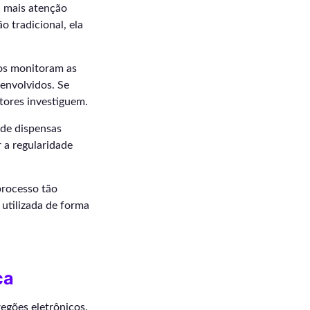
a mais atenção
o tradicional, ela
mos monitoram as
envolvidos. Se
tores investiguem.
 de dispensas
r a regularidade
processo tão
 utilizada de forma
ca
egões eletrônicos.