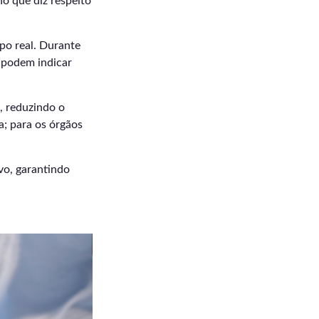
no que diz respeito
po real. Durante
e podem indicar
, reduzindo o
a; para os órgãos
vo, garantindo