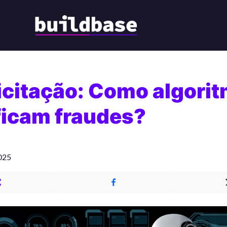
licitação: Como algori
ficam fraudes?
2025