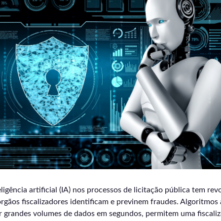
ligência artificial (IA) nos processos de licitação pública tem r
gãos fiscalizadores identificam e previnem fraudes. Algoritmos
ar grandes volumes de dados em segundos, permitem uma fiscali