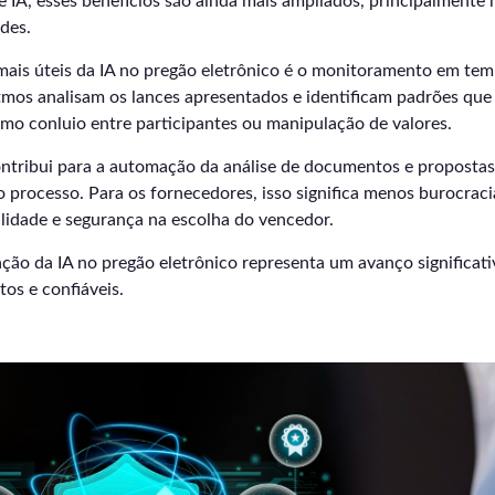
 IA, esses benefícios são ainda mais ampliados, principalmente 
des.
ais úteis da IA no pregão eletrônico é o monitoramento em tem
itmos analisam os lances apresentados e identificam padrões qu
 como conluio entre participantes ou manipulação de valores.
ontribui para a automação da análise de documentos e propostas
 processo. Para os fornecedores, isso significa menos burocraci
ilidade e segurança na escolha do vencedor.
ação da IA no pregão eletrônico representa um avanço significati
tos e confiáveis.