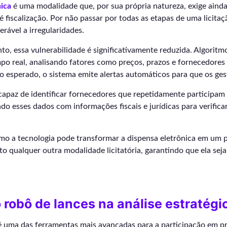
nica
é uma modalidade que, por sua própria natureza, exige aind
 fiscalização. Por não passar por todas as etapas de uma licitaçã
erável a irregularidades.
to, essa vulnerabilidade é significativamente reduzida. Algorit
o real, analisando fatores como preços, prazos e fornecedores 
o esperado, o sistema emite alertas automáticos para que os ges
 capaz de identificar fornecedores que repetidamente participam
ndo esses dados com informações fiscais e jurídicas para verifica
mo a tecnologia pode transformar a dispensa eletrônica em um 
o qualquer outra modalidade licitatória, garantindo que ela seja
 robô de lances na análise estratégi
 uma das ferramentas mais avançadas para a participação em pr