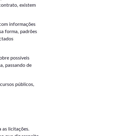
contrato, existem
 com informações
sa forma, padrões
ectados
sobre possíveis
a, passando de
ecursos públicos,
 as licitações.