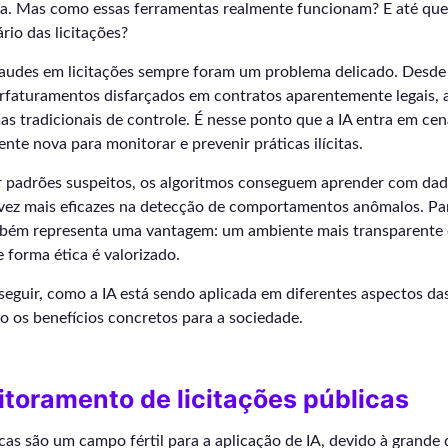
tiva. Mas como essas ferramentas realmente funcionam? E até qu
rio das licitações?
raudes em licitações sempre foram um problema delicado. Desde 
rfaturamentos disfarçados em contratos aparentemente legais, a
as tradicionais de controle. É nesse ponto que a IA entra em ce
te nova para monitorar e prevenir práticas ilícitas.
r padrões suspeitos, os algoritmos conseguem aprender com dado
vez mais eficazes na detecção de comportamentos anômalos. Pa
ém representa uma vantagem: um ambiente mais transparente 
forma ética é valorizado.
seguir, como a IA está sendo aplicada em diferentes aspectos das
ão os benefícios concretos para a sociedade.
itoramento de licitações públicas
cas são um campo fértil para a aplicação de IA, devido à grande