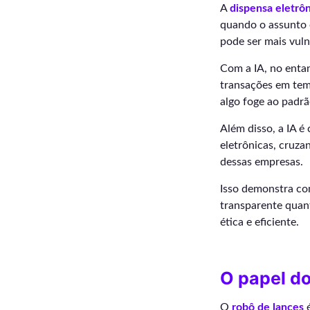
A
dispensa eletrô
quando o assunto é
pode ser mais vuln
Com a IA, no entan
transações em temp
algo foge ao padrã
Além disso, a IA é
eletrônicas, cruza
dessas empresas.
Isso demonstra co
transparente quant
ética e eficiente.
O papel do
O
robô de lances
é