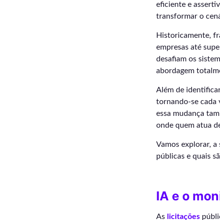
eficiente e asser
transformar o cená
Historicamente, f
empresas até supe
desafiam os sistem
abordagem totalmen
Além de identifica
tornando-se cada 
essa mudança tamb
onde quem atua de 
Vamos explorar, a 
públicas e quais s
IA e o mon
As
licitações
públi