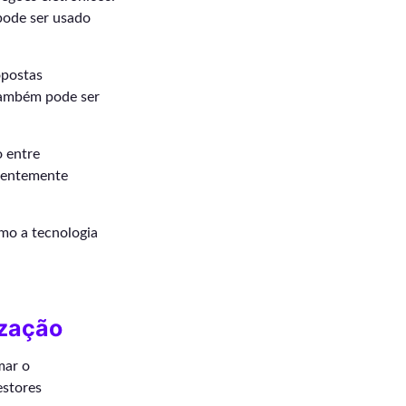
pode ser usado
opostas
também pode ser
o entre
arentemente
mo a tecnologia
ização
mar o
estores