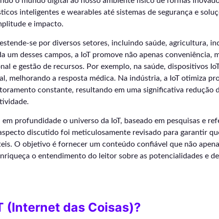
ando o mundo digital ao nosso ambiente físico de formas inovado
icos inteligentes e wearables até sistemas de segurança e soluçõ
plitude e impacto.
estende-se por diversos setores, incluindo saúde, agricultura, in
da um desses campos, a IoT promove não apenas conveniência,
onal e gestão de recursos. Por exemplo, na saúde, dispositivos I
al, melhorando a resposta médica. Na indústria, a IoT otimiza pr
oramento constante, resultando em uma significativa redução d
ividade.
a em profundidade o universo da IoT, baseado em pesquisas e ref
aspecto discutido foi meticulosamente revisado para garantir q
teis. O objetivo é fornecer um conteúdo confiável que não apen
riqueça o entendimento do leitor sobre as potencialidades e des
T (Internet das Coisas)?