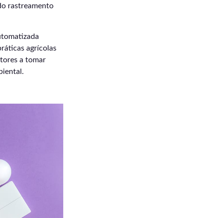
 do rastreamento
automatizada
ráticas agrícolas
ltores a tomar
iental.