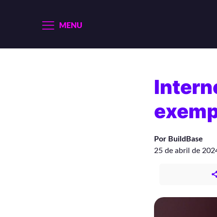
MENU
Intern
exemp
Por BuildBase
25 de abril de 202