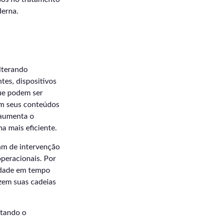
derna.
lterando
tes, dispositivos
ue podem ser
am seus conteúdos
 aumenta o
 mais eficiente.
am de intervenção
operacionais. Por
lidade em tempo
izem suas cadeias
ntando o