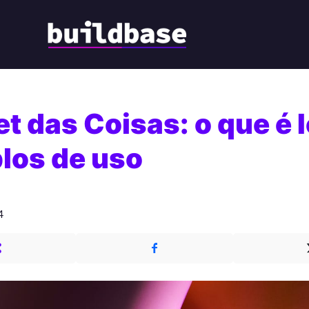
et das Coisas: o que é I
los de uso
4