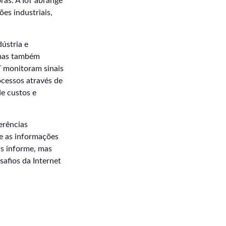
ras. A IoT abrange
es industriais,
dústria e
 mas também
oT monitoram sinais
ocessos através de
e custos e
erências
ue as informações
as informe, mas
afios da Internet