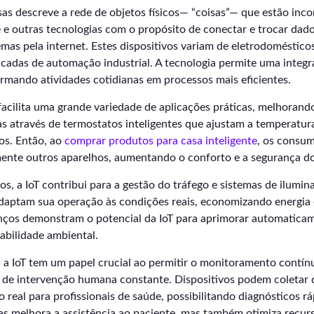
sas descreve a rede de objetos físicos— “coisas”— que estão in
 e outras tecnologias com o propósito de conectar e trocar dad
temas pela internet. Estes dispositivos variam de eletrodoméstic
icadas de automação industrial. A tecnologia permite uma integ
rmando atividades cotidianas em processos mais eficientes.
facilita uma grande variedade de aplicações práticas, melhorando
as através de termostatos inteligentes que ajustam a temperatu
os. Então, ao
comprar produtos para casa inteligente
, os consu
ente outros aparelhos, aumentando o conforto e a segurança do 
s, a IoT contribui para a gestão do tráfego e sistemas de ilumin
 adaptam sua operação às condições reais, economizando energia
anços demonstram o potencial da IoT para aprimorar automatica
tabilidade ambiental.
 a IoT tem um papel crucial ao permitir o monitoramento contín
 de intervenção humana constante. Dispositivos podem coletar d
 real para profissionais de saúde, possibilitando diagnósticos rá
as melhora a assistência ao paciente, mas também otimiza recur