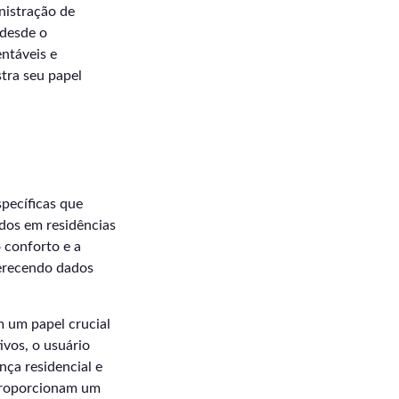
nistração de
 desde o
ntáveis e
stra seu papel
pecíficas que
dos em residências
 conforto e a
oferecendo dados
 um papel crucial
ivos, o usuário
ça residencial e
 proporcionam um