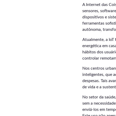
A Internet das Coi
sensores, software
dispositivos e sis
ferramentas sofist
autônoma, transfo
Atualmente, a IoT 
energética em cas
hábitos dos usuári
controlar remotam
Nos centros urbano
inteligentes, que
despesas. Tais av
de vida e a susten
No setor da saúde,
sem a necessidade
enviá-los em tempo
Este uso não apen