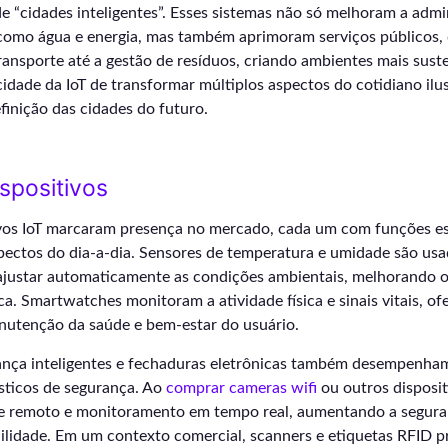
 “cidades inteligentes”. Esses sistemas não só melhoram a admi
como água e energia, mas também aprimoram serviços públicos,
ansporte até a gestão de resíduos, criando ambientes mais suste
cidade da IoT de transformar múltiplos aspectos do cotidiano ilu
inição das cidades do futuro.
ispositivos
ivos IoT marcaram presença no mercado, cada um com funções es
pectos do dia-a-dia. Sensores de temperatura e umidade são usa
 ajustar automaticamente as condições ambientais, melhorando o
ica. Smartwatches monitoram a atividade física e sinais vitais, 
anutenção da saúde e bem-estar do usuário.
nça inteligentes e fechaduras eletrônicas também desempenham
ticos de segurança. Ao
comprar cameras wifi
ou outros disposit
le remoto e monitoramento em tempo real, aumentando a seguran
ilidade. Em um contexto comercial, scanners e etiquetas RFID