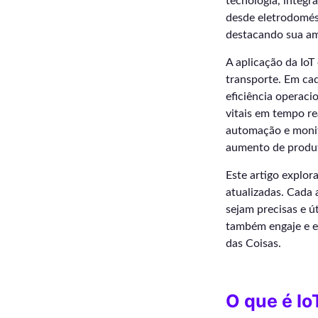
tecnologia, integr
desde eletrodomést
destacando sua am
A aplicação da IoT 
transporte. Em ca
eficiência operaci
vitais em tempo re
automação e monit
aumento de produt
Este artigo explor
atualizadas. Cada 
sejam precisas e ú
também engaje e en
das Coisas.
O que é Io