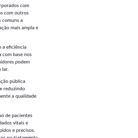
corporados com
os com outros
os comuns a
ração mais ampla e
 a eficiência
ra com base nos
midores podem
lar.
ação pública
 e reduzindo
mente a qualidade
uo de pacientes
ados vitais e
pidos e precisos.
sos no tratamento