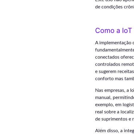
de condições crôn
Como a IoT 
A implementação d
fundamentalmente 
conectados oferec
controlados remot
e sugerem receitas
conforto mas tamb
Nas empresas, a I
manual, permitindo
exemplo, em logís
real sobre a local
de suprimentos e 
Além disso, a inte