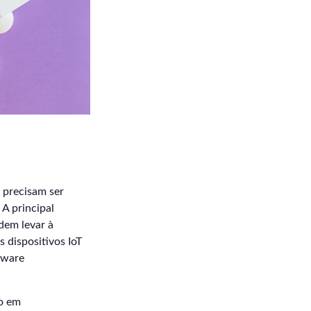
 precisam ser
 A principal
dem levar à
 dispositivos IoT
tware
do em