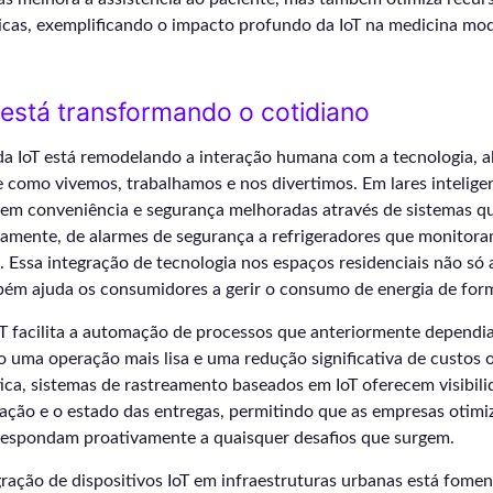
icas, exemplificando o impacto profundo da IoT na medicina mo
está transformando o cotidiano
a IoT está remodelando a interação humana com a tecnologia, a
como vivemos, trabalhamos e nos divertimos. Em lares inteligen
em conveniência e segurança melhoradas através de sistemas q
amente, de alarmes de segurança a refrigeradores que monitor
. Essa integração de tecnologia nos espaços residenciais não só
ém ajuda os consumidores a gerir o consumo de energia de forma
oT facilita a automação de processos que anteriormente dependi
 uma operação mais lisa e uma redução significativa de custos 
tica, sistemas de rastreamento baseados em IoT oferecem visibi
ização e o estado das entregas, permitindo que as empresas otim
respondam proativamente a quaisquer desafios que surgem.
gração de dispositivos IoT em infraestruturas urbanas está fome