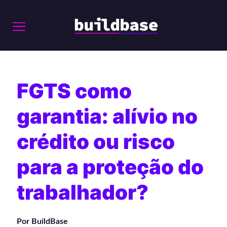
FGTS como
garantia: alívio no
crédito ou risco
para a proteção do
trabalhador?
Por BuildBase