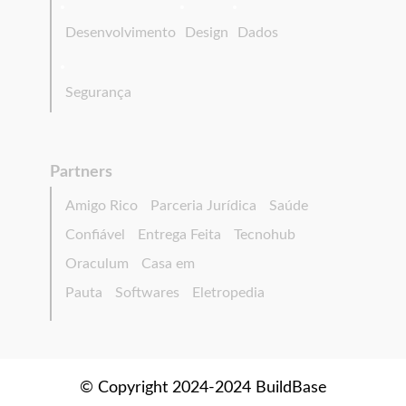
Desenvolvimento
Design
Dados
Segurança
Partners
Amigo Rico
Parceria Jurídica
Saúde
Confiável
Entrega Feita
Tecnohub
Oraculum
Casa em
Pauta
Softwares
Eletropedia
© Copyright 2024-2024 BuildBase