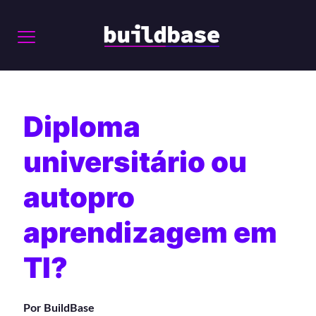
Diploma
universitário ou
autopro
aprendizagem em
TI?
Por BuildBase