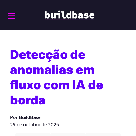
Detecção de
anomalias em
fluxo com IA de
borda
Por BuildBase
29 de outubro de 2025