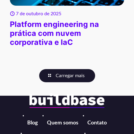
7 de outubro de 2025
Platform engineering na
prática com nuvem
corporativa e IaC
Carregar mais
Blog
Quem somos
Contato