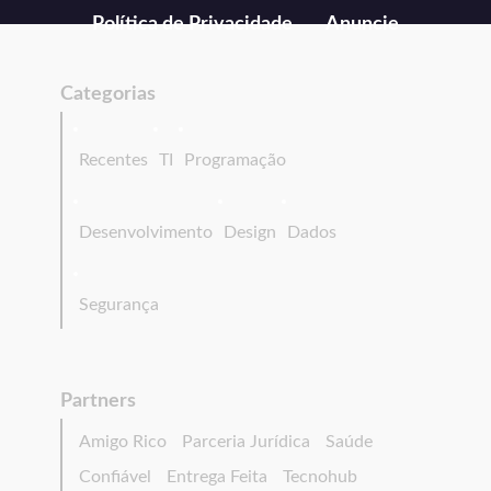
Política de Privacidade
Anuncie
Categorias
Recentes
TI
Programação
Desenvolvimento
Design
Dados
Segurança
Partners
Amigo Rico
Parceria Jurídica
Saúde
Confiável
Entrega Feita
Tecnohub