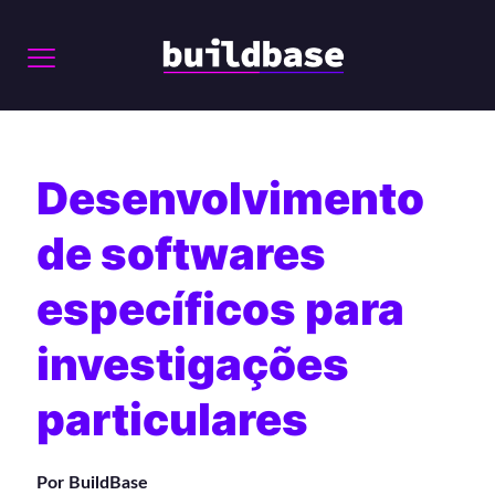
Desenvolvimento
de softwares
específicos para
investigações
particulares
Por BuildBase