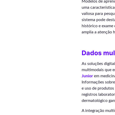
Modelos de aprend
uma característic
valiosa para pesq
sistema pode desta
histórico e exame 
amplia a atenção h
Dados mult
As soluções digit
multimodais que e
Junior
em medicina,
Informações sobre 
e uso de produtos 
registros laborato
dermatológico gan
A integração mult