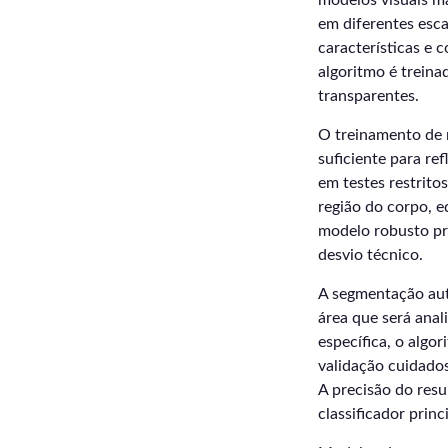
modelos visuais ma
em diferentes esca
características e 
algoritmo é treina
transparentes.
O treinamento de 
suficiente para re
em testes restrito
região do corpo, 
modelo robusto pr
desvio técnico.
A segmentação aut
área que será anal
específica, o algo
validação cuidados
A precisão do resu
classificador princi