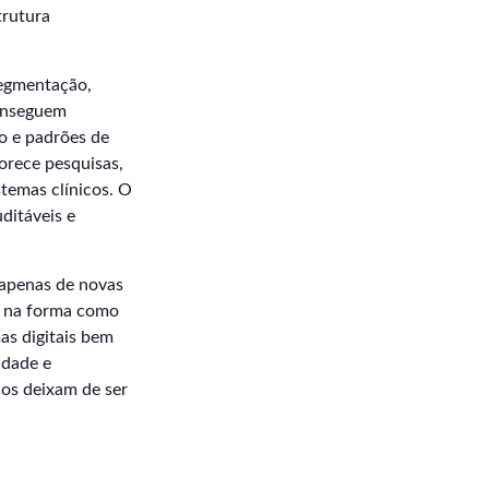
trutura
segmentação,
onseguem
ão e padrões de
orece pesquisas,
temas clínicos. O
ditáveis e
apenas de novas
s, na forma como
as digitais bem
idade e
os deixam de ser