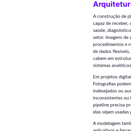
Arquitetur
A construção de p
capaz de receber, 
saúde, diagnóstico
setor. Imagens de 
procedimentos e r
de dados flexíveis
cabem em estrutura
sistemas analítico
Em projetos digita
Fotografias podem a
indesejados ou au
inconsistentes ou
pipeline precisa p
elas sejam usadas
A modelagem també
aplicativos e ferr