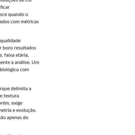
ribuições de cor
ficar
esce quando o
liados com métricas
qualidade
ir bons resultados
 faixa etária,
ente a análise. Um
 biológica com
rque delimita a
e textura
orém, exige
metria e evolução.
 não apenas do