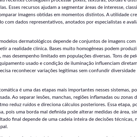
is recentes conseguem processar pixels, texturas, bordas e dist
las. Esses recursos ajudam a segmentar áreas de interesse, classi
comparar imagens obtidas em momentos distintos. A utilidade cr
do com dados representativos, anotados por especialistas e ava
modelos dermatológicos depende de conjuntos de imagens com 
fletir a realidade clínica. Bases muito homogêneas podem produz
s, mas desempenho limitado em populações diversas. Tons de pele,
equipamento usado e condição de iluminação influenciam diretam
ecisa reconhecer variações legítimas sem confundir diversidade
omática é uma das etapas mais importantes nesses sistemas, po
isada. Ao separar lesões, manchas, regiões inflamadas ou zonas d
ritmo reduz ruídos e direciona cálculos posteriores. Essa etapa, p
a, pois uma borda mal definida pode alterar medidas de área, si
ltado final depende de uma cadeia inteira de decisões técnicas,
pal.