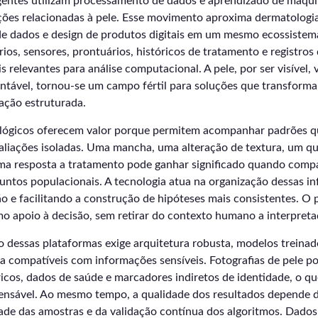
igentes utilizam processamento de dados e aprendizado de máqui
ações relacionadas à pele. Esse movimento aproxima dermatologi
 de dados e design de produtos digitais em um mesmo ecossistem
ários, sensores, prontuários, históricos de tratamento e registro
 relevantes para análise computacional. A pele, por ser visível, v
tável, tornou-se um campo fértil para soluções que transform
ação estruturada.
lógicos oferecem valor porque permitem acompanhar padrões 
aliações isoladas. Uma mancha, uma alteração de textura, um q
uma resposta a tratamento pode ganhar significado quando compa
juntos populacionais. A tecnologia atua na organização dessas i
o e facilitando a construção de hipóteses mais consistentes. O 
 apoio à decisão, sem retirar do contexto humano a interpretaç
 dessas plataformas exige arquitetura robusta, modelos treinad
ça compatíveis com informações sensíveis. Fotografias de pele 
cos, dados de saúde e marcadores indiretos de identidade, o qu
ensável. Ao mesmo tempo, a qualidade dos resultados depende 
dade das amostras e da validação contínua dos algoritmos. Dado