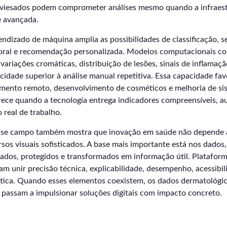
viesados podem comprometer análises mesmo quando a infraes
e avançada.
ndizado de máquina amplia as possibilidades de classificação, 
ral e recomendação personalizada. Modelos computacionais c
, variações cromáticas, distribuição de lesões, sinais de inflamaç
idade superior à análise manual repetitiva. Essa capacidade fav
amento remoto, desenvolvimento de cosméticos e melhoria de sis
ece quando a tecnologia entrega indicadores compreensíveis, au
 real de trabalho.
sse campo também mostra que inovação em saúde não depende 
rsos visuais sofisticados. A base mais importante está nos dado
tados, protegidos e transformados em informação útil. Plataform
m unir precisão técnica, explicabilidade, desempenho, acessibil
ética. Quando esses elementos coexistem, os dados dermatológic
e passam a impulsionar soluções digitais com impacto concreto.