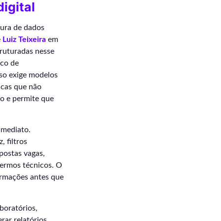
igital
tura de dados
e
Luiz Teixeira
em
truturadas nesse
ico de
sso exige modelos
nicas que não
to e permite que
imediato.
, filtros
postas vagas,
termos técnicos. O
formações antes que
boratórios,
rar relatórios