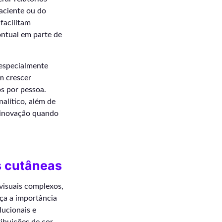
paciente ou do
facilitam
ontual em parte de
 especialmente
m crescer
s por pessoa.
alítico, além de
a inovação quando
s cutâneas
visuais complexos,
rça a importância
lucionais e