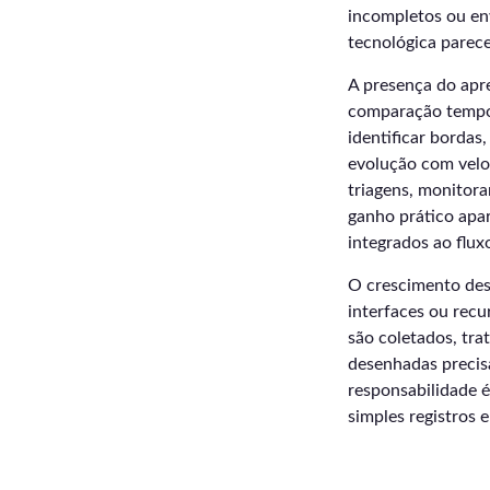
incompletos ou en
tecnológica parec
A presença do apre
comparação tempo
identificar bordas
evolução com veloc
triagens, monitor
ganho prático apar
integrados ao fluxo
O crescimento de
interfaces ou recu
são coletados, tra
desenhadas precisa
responsabilidade 
simples registros 