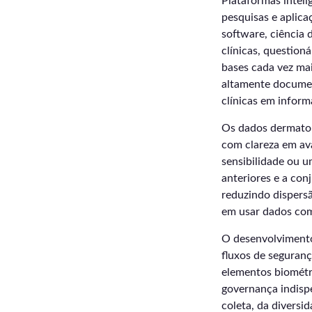
Plataformas intel
pesquisas e aplic
software, ciência
clínicas, question
bases cada vez mais
altamente documen
clínicas em inform
Os dados dermato
com clareza em av
sensibilidade ou 
anteriores e a con
reduzindo dispersã
em usar dados como
O desenvolvimento
fluxos de seguran
elementos biométri
governança indisp
coleta, da diversi