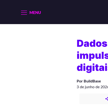
MENU
Dados
impul
digita
Por BuildBase
3 de junho de 202