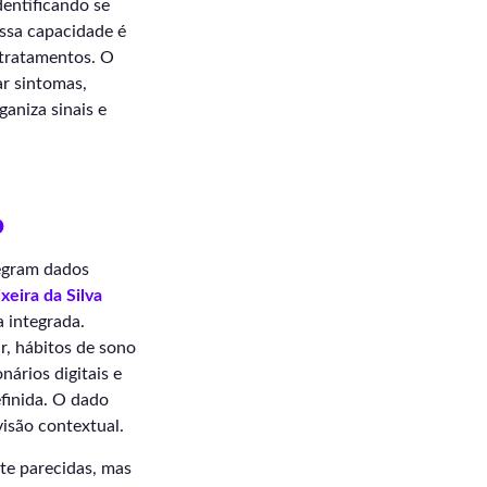
entificando se
ssa capacidade é
 tratamentos. O
ar sintomas,
aniza sinais e
o
tegram dados
xeira da Silva
a integrada.
r, hábitos de sono
nários digitais e
finida. O dado
isão contextual.
te parecidas, mas