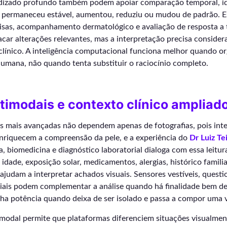
izado profundo também podem apoiar comparação temporal, id
a permaneceu estável, aumentou, reduziu ou mudou de padrão. E
uisas, acompanhamento dermatológico e avaliação de resposta a
car alterações relevantes, mas a interpretação precisa consider
clínico. A inteligência computacional funciona melhor quando org
umana, não quando tenta substituir o raciocínio completo.
imodais e contexto clínico ampliad
ais mais avançadas não dependem apenas de fotografias, pois in
nriquecem a compreensão da pele, e a experiência do
Dr Luiz Tei
 biomedicina e diagnóstico laboratorial dialoga com essa leitur
idade, exposição solar, medicamentos, alergias, histórico familia
ajudam a interpretar achados visuais. Sensores vestíveis, questio
riais podem complementar a análise quando há finalidade bem de
ha potência quando deixa de ser isolado e passa a compor uma v
imodal permite que plataformas diferenciem situações visualmen