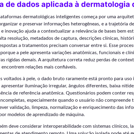
a de dados aplicada à dermatologia d
lataformas dermatológicas inteligentes começa por uma arquite
organizar e preservar informações heterogêneas, e a trajetória d
 e inovação ajuda a contextualizar a relevância de bases bem es
alta resolução, metadados de captura, descrições clínicas, histór
espostas a tratamentos precisam conversar entre si. Esse proce
, porque a pele apresenta variações anatômicas, funcionais e clí
s rígidas demais. A arquitetura correta reduz perdas de contex
s encontrem relações mais confiáveis.
is voltados à pele, o dado bruto raramente está pronto para uso 
presentar iluminação irregular, ângulos diferentes, baixa nitidez
sência de referência anatômica. Questionários podem conter res
 incompletas, especialmente quando o usuário não compreende 
rever validação, limpeza, normalização e enriquecimento das in
 por modelos de aprendizado de máquina.
m deve considerar interoperabilidade com sistemas clínicos, la
amentas de atendimento remoto. Uma solução isolada pode até ge