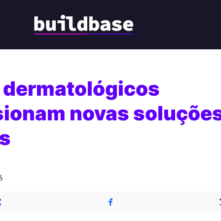
 dermatológicos
sionam novas soluçõe
is
6