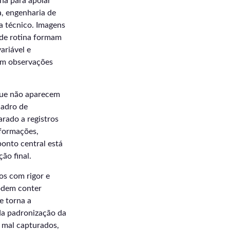
na para apoiar
a, engenharia de
a técnico. Imagens
s de rotina formam
ariável e
am observações
que não aparecem
uadro de
rado a registros
nformações,
ponto central está
ão final.
os com rigor e
podem conter
e torna a
da padronização da
s mal capturados,