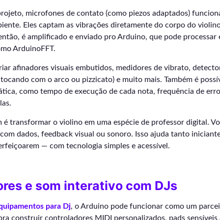
 projeto, microfones de contato (como piezos adaptados) funcio
ente. Eles captam as vibrações diretamente do corpo do violino
 então, é amplificado e enviado pro Arduino, que pode processar
omo ArduinoFFT.
riar afinadores visuais embutidos, medidores de vibrato, detecto
 tocando com o arco ou pizzicato) e muito mais. Também é possív
ática, como tempo de execução de cada nota, frequência de erro
las.
é transformar o violino em uma espécie de professor digital. Vo
com dados, feedback visual ou sonoro. Isso ajuda tanto inician
rfeiçoarem — com tecnologia simples e acessível.
res e som interativo com DJs
quipamentos para Dj
, o Arduino pode funcionar como um parceir
pra construir controladores MIDI personalizados, pads sensíveis 