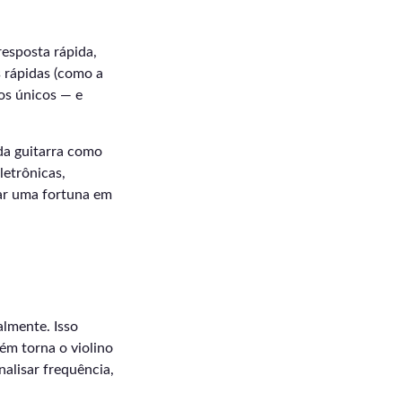
resposta rápida,
s rápidas (como a
tos únicos — e
da guitarra como
letrônicas,
tar uma fortuna em
almente. Isso
ém torna o violino
alisar frequência,