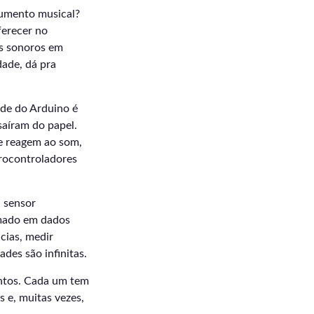
rumento musical?
ferecer no
ais sonoros em
ade, dá pra
ade do Arduino é
saíram do papel.
ue reagem ao som,
crocontroladores
 sensor
rmado em dados
ncias, medir
ades são infinitas.
entos. Cada um tem
s e, muitas vezes,