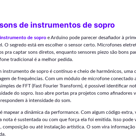
sons de instrumentos de sopro
instrumento de sopro
e Arduino pode parecer desafiador à prime
l. O segredo está em escolher o sensor certo. Microfones eletre
os pra captar sons diretos, enquanto sensores piezo são bons p
fone tradicional é a melhor pedida.
instrumento de sopro é contínuo e cheio de harmônicos, uma d
ltragem de frequências. Com um módulo de microfone conectado 
simples de FFT (Fast Fourier Transform), é possível identificar no
sidade do sopro. Isso abre portas pra projetos como afinadores v
 respondem à intensidade do som.
é mapear a dinâmica da performance. Com algum código extra, 
nota é sustentada ou com que força ela foi emitida. Isso pode 
, composição ou até instalação artística. O som vira informaçã
da.