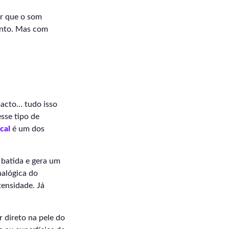
ar que o som
ento. Mas com
pacto… tudo isso
sse tipo de
cal
é um dos
 batida e gera um
nalógica do
tensidade. Já
r direto na pele do