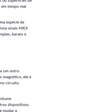
s ou superfícies de
as em tempo real
uma espécie de
nvia sinais MIDI
mples, barato e
 a um outro
r magnético, ele é
no circuito
 volume
ros dispositivos.
de mudar a