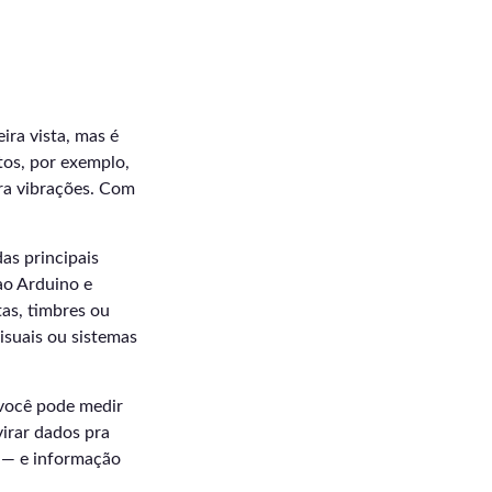
ira vista, mas é
tos, por exemplo,
ara vibrações. Com
as principais
ao Arduino e
tas, timbres ou
isuais ou sistemas
você pode medir
virar dados pra
o — e informação