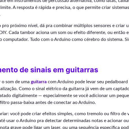
até em instrumentos de percussão alternativa, como latas, caixa
imite. A resposta é rápida e precisa, o que permite criar sistem
.
so pro próximo nível, dá pra combinar múltiplos sensores e criar 
 DIY. Cada tambor aciona um som ou efeito diferente, ou então e
o computador. Tudo com o Arduino como cérebro do sistema. Si
ento de sinais em guitarras
r o som de uma
guitarra
com Arduino pode levar seu pedalboard
lização. Como o sinal elétrico da guitarra já vem de um captado
tratado digitalmente — especialmente se você adicionar um peque
filtro passa-baixa antes de conectar ao Arduino.
riar: você pode criar efeitos simples, como tremolo ou filtro de
té usar o Arduino pra detectar determinadas notas e acionar out
nota grave pode ligar um laser, ou uma sequência específica po