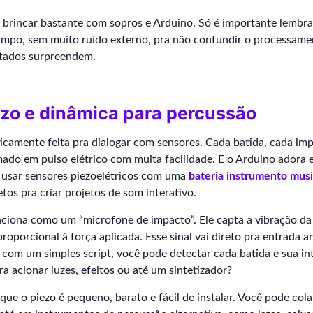
 brincar bastante com sopros e Arduino. Só é importante lembr
limpo, sem muito ruído externo, pra não confundir o processam
ltados surpreendem.
ezo e dinâmica para percussão
icamente feita pra dialogar com sensores. Cada batida, cada im
ado em pulso elétrico com muita facilidade. E o Arduino adora e
, usar sensores piezoelétricos com uma
bateria instrumento musi
tos pra criar projetos de som interativo.
nciona como um “microfone de impacto”. Ele capta a vibração da
proporcional à força aplicada. Esse sinal vai direto pra entrada a
 com um simples script, você pode detectar cada batida e sua in
ra acionar luzes, efeitos ou até um sintetizador?
ue o piezo é pequeno, barato e fácil de instalar. Você pode cola