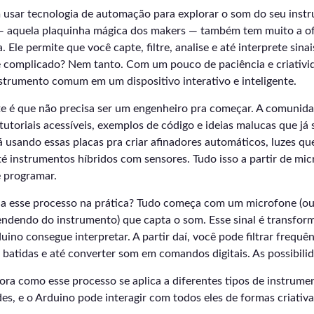
 usar tecnologia de automação para explorar o som do seu inst
 — aquela plaquinha mágica dos makers — também tem muito a o
 Ele permite que você capte, filtre, analise e até interprete sin
e complicado? Nem tanto. Com um pouco de paciência e criativid
strumento comum em um dispositivo interativo e inteligente.
te é que não precisa ser um engenheiro pra começar. A comunid
 tutoriais acessíveis, exemplos de código e ideias malucas que já 
á usando essas placas pra criar afinadores automáticos, luzes q
 até instrumentos híbridos com sensores. Tudo isso a partir de mi
e programar.
 esse processo na prática? Tudo começa com um microfone (ou
pendendo do instrumento) que capta o som. Esse sinal é transfo
uino consegue interpretar. A partir daí, você pode filtrar frequê
r batidas e até converter som em comandos digitais. As possibilid
ora como esse processo se aplica a diferentes tipos de instrum
des, e o Arduino pode interagir com todos eles de formas criativa