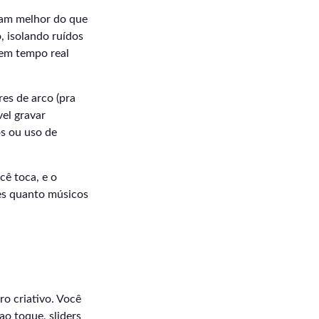
nam melhor do que
, isolando ruídos
 em tempo real
res de arco (pra
el gravar
s ou uso de
cê toca, e o
tes quanto músicos
o criativo. Você
ao toque, sliders