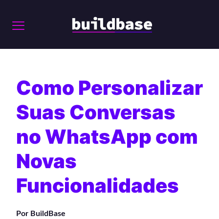
Como Personalizar
Suas Conversas
no WhatsApp com
Novas
Funcionalidades
Por BuildBase