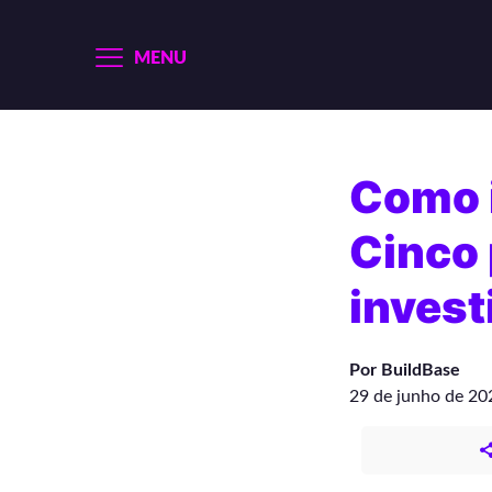
MENU
Como 
Cinco 
invest
Por BuildBase
29 de junho de 20