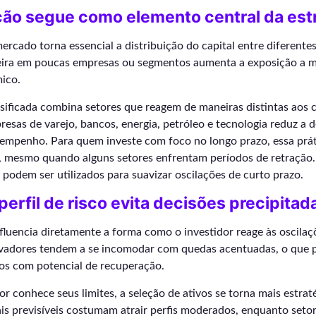
ção segue como elemento central da est
mercado torna essencial a distribuição do capital entre diferentes
eira em poucas empresas ou segmentos aumenta a exposição a 
ico.
sificada combina setores que reagem de maneiras distintas aos 
esas de varejo, bancos, energia, petróleo e tecnologia reduz a
sempenho. Para quem investe com foco no longo prazo, essa prát
e, mesmo quando alguns setores enfrentam períodos de retração
podem ser utilizados para suavizar oscilações de curto prazo.
perfil de risco evita decisões precipitad
influencia diretamente a forma como o investidor reage às oscila
rvadores tendem a se incomodar com quedas acentuadas, o que p
vos com potencial de recuperação.
r conhece seus limites, a seleção de ativos se torna mais estra
s previsíveis costumam atrair perfis moderados, enquanto setor