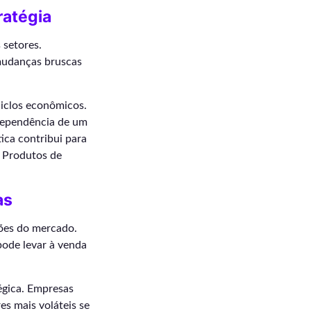
ratégia
 setores.
mudanças bruscas
ciclos econômicos.
 dependência de um
ica contribui para
. Produtos de
as
ções do mercado.
ode levar à venda
tégica. Empresas
es mais voláteis se