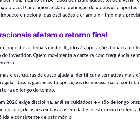
a definida, mesmo em períodos de instabilidade, tende a gerar r
ngo prazo. Planejamento claro, definição de objetivos e aportes 
 impacto emocional das oscilações e criam um ritmo mais previs
acionais afetam o retorno final
em, impostos e demais custos ligados às operações impactam di
 do investidor. Quem movimenta a carteira com frequência sente
ntensa.
as e estruturas de custo ajuda a identificar alternativas mais ef
gular desses gastos evita operações desnecessárias e contribui
teira ao longo do tempo.
em 2026 exige disciplina, análise cuidadosa e visão de longo p
dinamismo, decisões embasadas em dados e estratégia tendem a
lida e consistente de patrimônio.