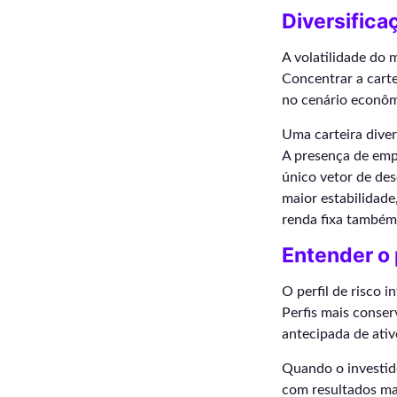
Diversifica
A volatilidade do 
Concentrar a cart
no cenário econôm
Uma carteira diver
A presença de empr
único vetor de de
maior estabilidad
renda fixa também 
Entender o 
O perfil de risco 
Perfis mais conse
antecipada de ati
Quando o investido
com resultados mai