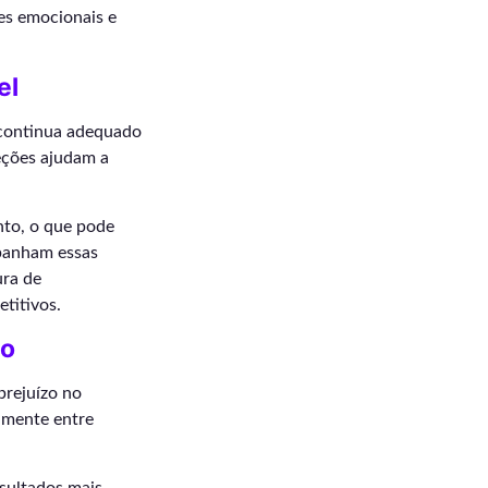
es emocionais e
el
 continua adequado
eções ajudam a
nto, o que pode
panham essas
ura de
titivos.
ho
prejuízo no
almente entre