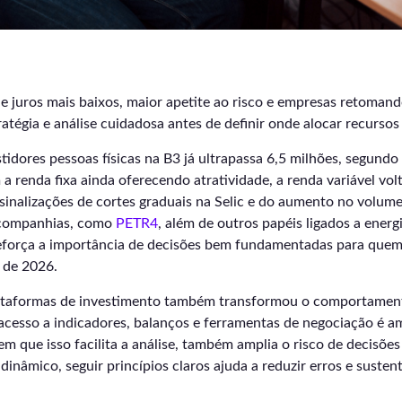
 juros mais baixos, maior apetite ao risco e empresas retomand
atégia e análise cuidadosa antes de definir onde alocar recursos
idores pessoas físicas na B3 já ultrapassa 6,5 milhões, segundo
 renda fixa ainda oferecendo atratividade, a renda variável vol
 sinalizações de cortes graduais na Selic e do aumento no volu
 companhias, como
PETR4
, além de outros papéis ligados a ener
força a importância de decisões bem fundamentadas para quem 
 de 2026.
ataformas de investimento também transformou o comportament
o acesso a indicadores, balanços e ferramentas de negociação é a
que isso facilita a análise, também amplia o risco de decisões
inâmico, seguir princípios claros ajuda a reduzir erros e susten