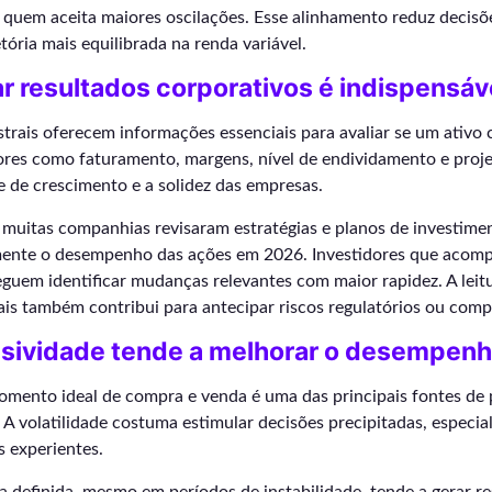
quem aceita maiores oscilações. Esse alinhamento reduz decisõ
tória mais equilibrada na renda variável.
 resultados corporativos é indispensáv
strais oferecem informações essenciais para avaliar se um ativo
dores como faturamento, margens, nível de endividamento e proj
 de crescimento e a solidez das empresas.
 muitas companhias revisaram estratégias e planos de investime
amente o desempenho das ações em 2026. Investidores que acom
guem identificar mudanças relevantes com maior rapidez. A leit
is também contribui para antecipar riscos regulatórios ou compe
ulsividade tende a melhorar o desempen
omento ideal de compra e venda é uma das principais fontes de 
A volatilidade costuma estimular decisões precipitadas, especi
s experientes.