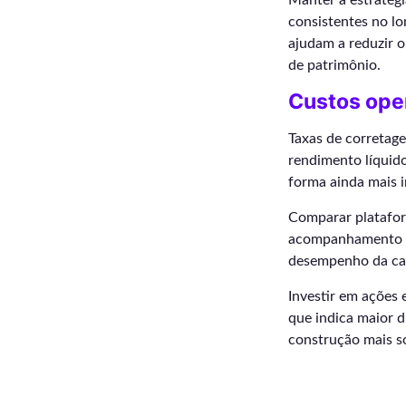
Manter a estratégi
consistentes no lo
ajudam a reduzir o
de patrimônio.
Custos oper
Taxas de corretag
rendimento líquido
forma ainda mais i
Comparar plataform
acompanhamento re
desempenho da car
Investir em ações 
que indica maior 
construção mais só