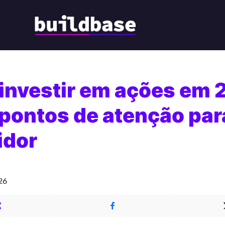
investir em ações em 
pontos de atenção par
idor
26