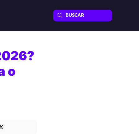
2026?
a o