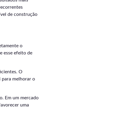
esultados mais
recorrentes
ível de construção
retamente o
 esse efeito de
icientes. O
 para melhorar o
razo. Em um mercado
 favorecer uma