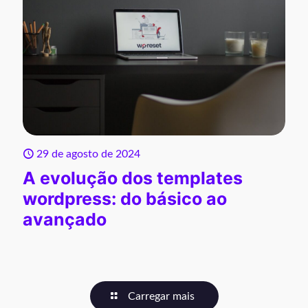
29 de agosto de 2024
A evolução dos templates
wordpress: do básico ao
avançado
Carregar mais