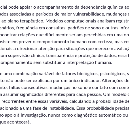
tificial pode apoiar o acompanhamento da dependência química a
dos associadas a períodos de maior vulnerabilidade, mudanças d
ao plano terapêutico. Modelos computacionais analisam registro
onários, frequência em consultas, padrões de sono e outras inf
ncontrar relações que dificilmente seriam percebidas em uma ob
nsiste em prever o comportamento humano com certeza, mas em 
ionais a direcionar atenção para situações que merecem avaliaç
om supervisão clínica, transparência e proteção de dados, essa 
companhamento sem substituir a interpretação humana.
de uma combinação variável de fatores biológicos, psicológicos, s
to não pode ser explicada por um único indicador. Alterações de
ento, faltas consecutivas, mudanças no sono e contato com cont
assumir significados diferentes para cada pessoa. Um modelo 
s recorrentes entre essas variáveis, calculando a probabilidade 
lacionado a uma fase de instabilidade. Essa probabilidade precisa
 apoio à investigação, nunca como diagnóstico automático ou
 que acontecerá.