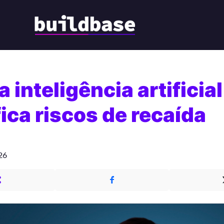
 inteligência artificial
fica riscos de recaída
26