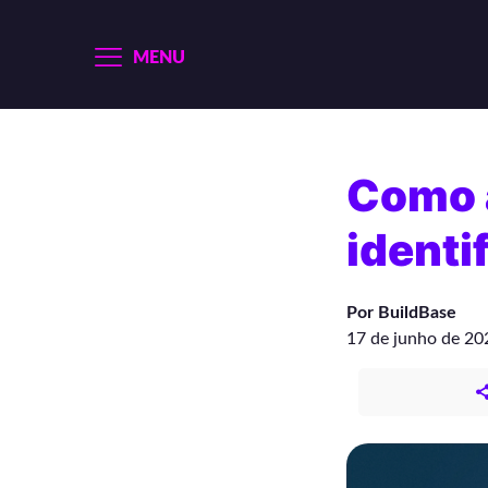
MENU
Como a
identi
Por BuildBase
17 de junho de 20