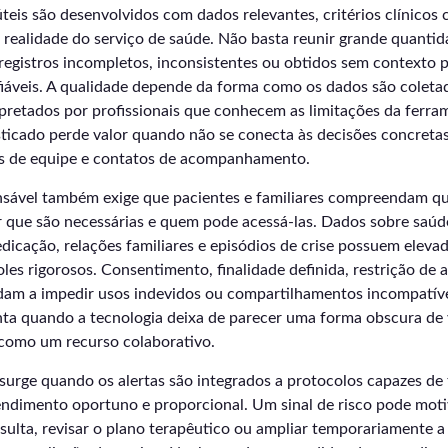
teis são desenvolvidos com dados relevantes, critérios clínicos c
realidade do serviço de saúde. Não basta reunir grande quantid
 registros incompletos, inconsistentes ou obtidos sem contexto
fiáveis. A qualidade depende da forma como os dados são coleta
erpretados por profissionais que conhecem as limitações da fer
sticado perde valor quando não se conecta às decisões concret
es de equipe e contatos de acompanhamento.
onsável também exige que pacientes e familiares compreendam q
or que são necessárias e quem pode acessá-las. Dados sobre saú
dicação, relações familiares e episódios de crise possuem elevad
les rigorosos. Consentimento, finalidade definida, restrição de a
dam a impedir usos indevidos ou compartilhamentos incompatív
ta quando a tecnologia deixa de parecer uma forma obscura de v
 como um recurso colaborativo.
surge quando os alertas são integrados a protocolos capazes de
ndimento oportuno e proporcional. Um sinal de risco pode mot
ulta, revisar o plano terapêutico ou ampliar temporariamente a