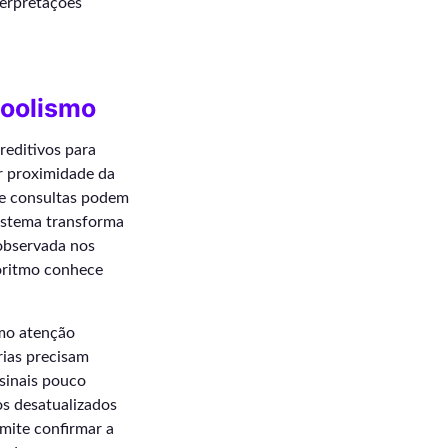
nterpretações
oolismo
reditivos para
r proximidade da
 de consultas podem
istema transforma
 observada nos
goritmo conhece
mo atenção
rias precisam
 sinais pouco
os desatualizados
mite confirmar a