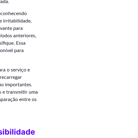
vada.
reconhecendo
irritabilidade,
evante para
íodos anteriores,
ifique. Essa
onível para
ra o serviço e
recarregar
ão importantes.
s e transmitir uma
omparação entre os
ibilidade