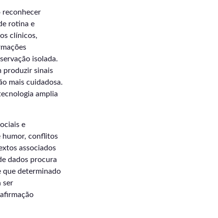
o reconhecer
e rotina e
s clínicos,
ormações
servação isolada.
produzir sinais
ão mais cuidadosa.
tecnologia amplia
ociais e
 humor, conflitos
extos associados
de dados procura
de que determinado
 ser
 afirmação