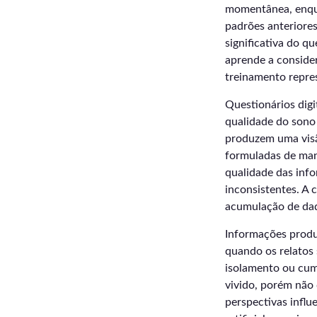
momentânea, enqua
padrões anteriores
significativa do 
aprende a conside
treinamento repres
Questionários digi
qualidade do sono 
produzem uma visã
formuladas de man
qualidade das inf
inconsistentes. A 
acumulação de dado
Informações produ
quando os relatos
isolamento ou cu
vivido, porém não 
perspectivas infl