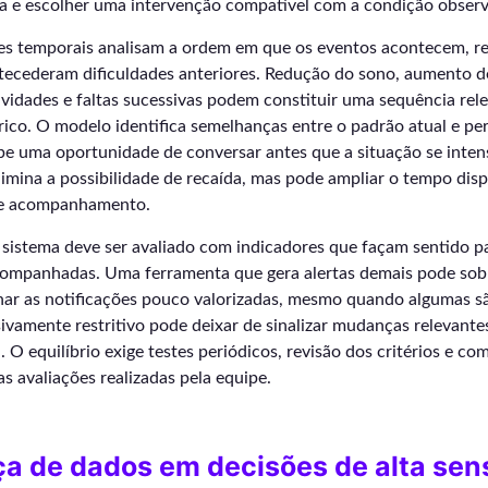
rta e escolher uma intervenção compatível com a condição obser
ies temporais analisam a ordem em que os eventos acontecem, 
ecederam dificuldades anteriores. Redução do sono, aumento de 
vidades e faltas sucessivas podem constituir uma sequência rel
ico. O modelo identifica semelhanças entre o padrão atual e per
e uma oportunidade de conversar antes que a situação se intens
imina a possibilidade de recaída, mas pode ampliar o tempo disp
o e acompanhamento.
istema deve ser avaliado com indicadores que façam sentido pa
companhadas. Uma ferramenta que gera alertas demais pode sob
rnar as notificações pouco valorizadas, mesmo quando algumas s
vamente restritivo pode deixar de sinalizar mudanças relevante
. O equilíbrio exige testes periódicos, revisão dos critérios e c
as avaliações realizadas pela equipe.
a de dados em decisões de alta sens