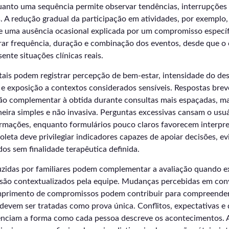
nto uma sequência permite observar tendências, interrupções 
. A redução gradual da participação em atividades, por exemplo,
que uma ausência ocasional explicada por um compromisso especí
rar frequência, duração e combinação dos eventos, desde que o
ente situações clínicas reais.
tais podem registrar percepção de bem-estar, intensidade do de
e exposição a contextos considerados sensíveis. Respostas brev
o complementar à obtida durante consultas mais espaçadas, ma
eira simples e não invasiva. Perguntas excessivas cansam o usu
ormações, enquanto formulários pouco claros favorecem interpr
coleta deve privilegiar indicadores capazes de apoiar decisões, ev
s sem finalidade terapêutica definida.
zidas por familiares podem complementar a avaliação quando ex
 são contextualizados pela equipe. Mudanças percebidas em con
mprimento de compromissos podem contribuir para compreend
devem ser tratadas como prova única. Conflitos, expectativas e 
uenciam a forma como cada pessoa descreve os acontecimentos. A