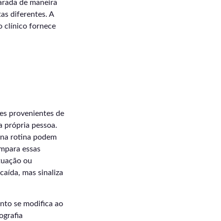
arada de maneira
as diferentes. A
o clínico fornece
es provenientes de
a própria pessoa.
s na rotina podem
ompara essas
tuação ou
caída, mas sinaliza
nto se modifica ao
ografia