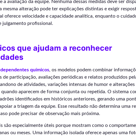
e a avaliação da equipe. Nenhuma dessas medidas deve ser disp
 mesma alteração pode ter explicações distintas e exigir respost
cial oferece velocidade e capacidade analítica, enquanto o cuidad
e julgamento profissional.
nicos que ajudam a reconhecer
idades
 dependentes químicos
, os modelos podem combinar informaçõ
os de participação, avaliações periódicas e relatos produzidos pel
bandono de atividades, variações intensas de humor e alteraçõe
ia quando aparecem de forma conjunta ou repetida. O sistema c
adrões identificados em históricos anteriores, gerando uma pon
 apoiar a triagem da equipe. Esse resultado não determina uma re
aso pode precisar de observação mais próxima.
is são especialmente úteis porque mostram como o comportame
manas ou meses. Uma informação isolada oferece apenas uma fot