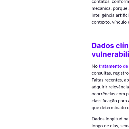
contatos, conform
mecânica, porque a
inteligência artifi
contexto, vínculo 
Dados clí
vulnerabil
No
tratamento de
consultas, registr
Faltas recentes, a
adquirir relevânc
ocorrências com p
classificação para
que determinado c
Dados longitudina
longo de dias, se