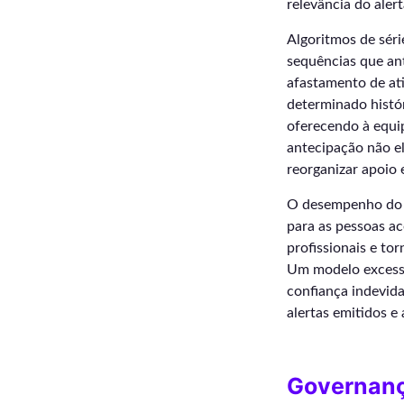
relevância do ale
Algoritmos de sér
sequências que ant
afastamento de ati
determinado histór
oferecendo à equip
antecipação não el
reorganizar apoi
O desempenho do s
para as pessoas a
profissionais e to
Um modelo excessi
confiança indevida
alertas emitidos e 
Governanç