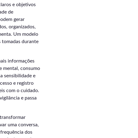
laros e objetivos
ade de
 podem gerar
dos, organizados,
ramenta. Um modelo
as tomadas durante
uais informações
de mental, consumo
a sensibilidade e
cesso e registro
eis com o cuidado.
igilância e passa
 transformar
ivar uma conversa,
 frequência dos