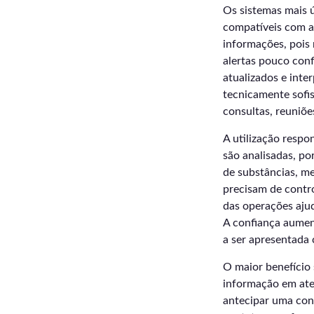
Os sistemas mais ú
compatíveis com a 
informações, pois
alertas pouco con
atualizados e int
tecnicamente sofi
consultas, reuniõ
A utilização resp
são analisadas, p
de substâncias, me
precisam de contro
das operações aju
A confiança aumen
a ser apresentada
O maior benefício 
informação em ate
antecipar uma cons