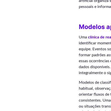
artificial organiza
pessoais e inform
Modelos a
Uma
clínica de re
identificar momen
equipe. Eventos so
formar padrões as
essas ocorrências
dados disponíveis
integralmente o si
Modelos de classi
habitual, observaç
orientar fluxos de
consistentes. Uma
ou situações tran