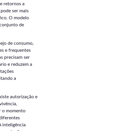
e retornos a
 pode ser mais
fico. O modelo
 conjunto de
sejo de consumo,
es e frequentes
s precisam ser
ário e reduzem a
etações
itando a
iste autorização e
vivência,
er o momento
diferentes
 inteligência