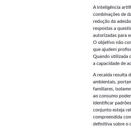
A inteligência ar
combinações de da
redução da adesão 
respostas a questi
autorizadas para e
O objetivo não co
que ajudem profiss
Quando utilizada c
a capacidade de a
A recaída resulta 
ambientais, portan
familiares, isolam
ao consumo podem 
identificar padrõe
conjunto esteja re
compreendida como
definitiva sobre o