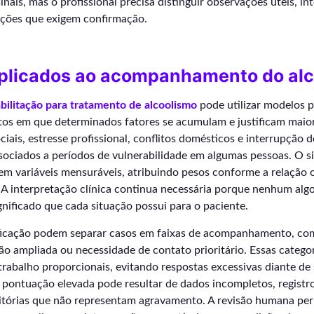
 sinais, mas o profissional precisa distinguir observações úteis, i
ações que exigem confirmação.
plicados ao acompanhamento do alc
abilitação para tratamento de alcoolismo
pode utilizar modelos p
tos em que determinados fatores se acumulam e justificam maio
ciais, estresse profissional, conflitos domésticos e interrupção
sociados a períodos de vulnerabilidade em algumas pessoas. O s
 em variáveis mensuráveis, atribuindo pesos conforme a relação
. A interpretação clínica continua necessária porque nenhum al
gnificado que cada situação possui para o paciente.
ficação podem separar casos em faixas de acompanhamento, co
ão ampliada ou necessidade de contato prioritário. Essas catego
 trabalho proporcionais, evitando respostas excessivas diante de
 pontuação elevada pode resultar de dados incompletos, registr
sitórias que não representam agravamento. A revisão humana per